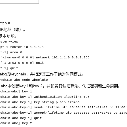
tch A
的IP地址（略）。
F基本功能。
ystem-view
spf 1 router-id 1.1.1.1
pf-1] area 0
pf-1-area-0.0.0.0] network 192.1.1.0 0.0.0.255
pf-1-area-0.0.0.0] quit
pf-1] quit
abc的keychain，并指定其工作于绝对时间模式。
eychain abc mode absolute
hain abc中创建key 1和key 2，并配置其认证算法、认证密钥和生命周期。
ychain-abc] key 1
ychain-abc-key-1] authentication-algorithm md5
ychain-abc-key-1] key-string plain 123456
ychain-abc-key-1] send-lifetime utc 10:00:00 2015/02/06 to 11:00
ychain-abc-key-1] accept-lifetime utc 10:00:00 2015/02/06 to 11:
ychain-abc-key-1] quit
ychain-abc] key 2