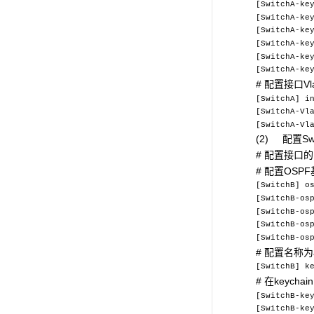
[SwitchA-ke
[SwitchA-ke
[SwitchA-ke
[SwitchA-ke
[SwitchA-ke
[SwitchA-ke
# 配置接口Vla
[SwitchA] i
[SwitchA-Vl
[SwitchA-Vl
(2) 配置Swi
# 配置接口
# 配置OSP
[SwitchB] o
[SwitchB-os
[SwitchB-os
[SwitchB-os
[SwitchB-os
# 配置名称为
[SwitchB] k
# 在keyc
[SwitchB-ke
[SwitchB-ke