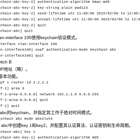
ychain-abc-key-2] authentication-algorithm hmac-md5
ychain-abc-key-2] key-string plain pwd123
ychain-abc-key-2] send-lifetime utc 11:00:00 2015/02/06 to 12:00
ychain-abc-key-2] accept-lifetime utc 11:00:00 2015/02/06 to 12:
ychain-abc-key-2] quit
ychain-abc] quit
n-interface 100使用keychain验证模式。
nterface vlan-interface 100
an-interface100] ospf authentication-mode keychain abc
an-interface100] quit
tch B
的IP地址（略）。
F基本功能。
spf 1 router-id 2.2.2.2
pf-1] area 0
pf-1-area-0.0.0.0] network 192.1.1.0 0.0.0.255
pf-1-area-0.0.0.0] quit
pf-1] quit
abc的keychain，并指定其工作于绝对时间模式。
eychain abc mode absolute
hain abc中创建key 1和key2，并配置其认证算法、认证密钥和生命周期。
ychain-abc] key 1
ychain-abc-key-1] authentication-algorithm md5