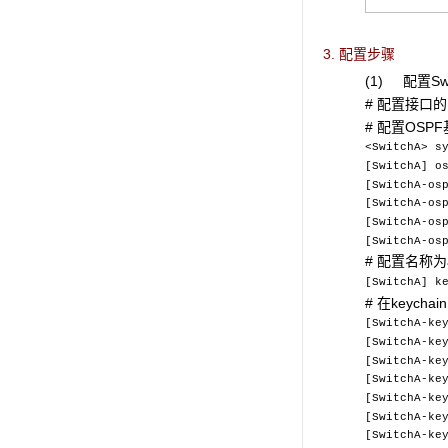
3. 配置步骤
(1) 配置Swi
# 配置接口
# 配置OSP
<SwitchA> s
[SwitchA] o
[SwitchA-os
[SwitchA-os
[SwitchA-os
[SwitchA-os
# 配置名称为
[SwitchA] k
# 在keyc
[SwitchA-ke
[SwitchA-ke
[SwitchA-ke
[SwitchA-ke
[SwitchA-ke
[SwitchA-ke
[SwitchA-ke