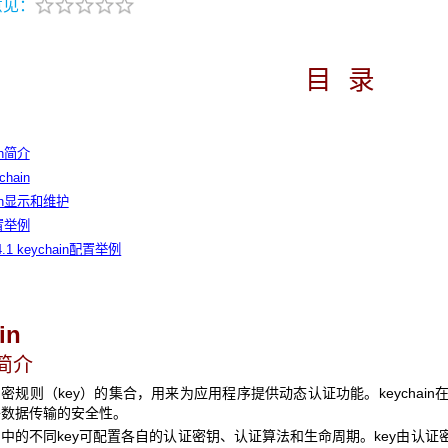
意见：
目
录
ain简介
chain
hain显示和维护
置举例
4.1 keychain配置举例
in
简介
in是加密规则（key）的集合，用来为应用程序提供动态认证功能。keych
络数据传输的安全性。
hain中的不同key可配置各自的认证密钥、认证算法和生命周期。key由认证