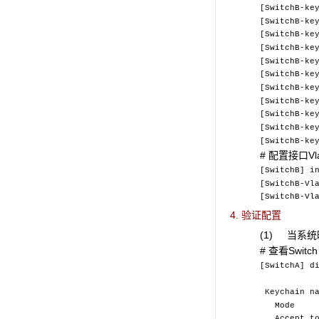
[SwitchB-ke
[SwitchB-ke
[SwitchB-ke
[SwitchB-ke
[SwitchB-ke
[SwitchB-ke
[SwitchB-ke
[SwitchB-ke
[SwitchB-ke
[SwitchB-ke
[SwitchB-ke
# 配置接口Vla
[SwitchB] i
[SwitchB-Vl
[SwitchB-Vl
4. 验证配置
(1) 当系统时
# 查看Switc
[SwitchA] d
Keychai
Mode 
Accept t