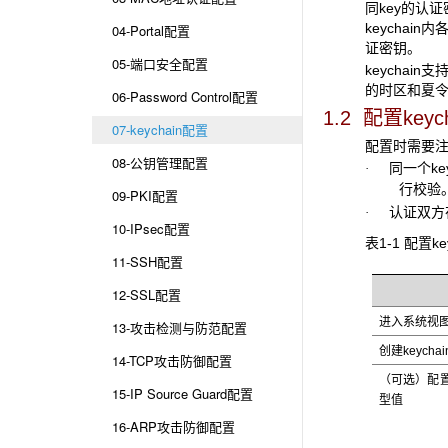
同key的认
keycha
04-Portal配置
证密钥。
05-端口安全配置
keychain
的时区和夏
06-Password Control配置
1.2 配置keych
07-keychain配置
配置时需要
08-公钥管理配置
同一个keyc
·
行校验
09-PKI配置
认证双方在
·
10-IPsec配置
表1-1 配置key
11-SSH配置
12-SSL配置
进入系统视
13-攻击检测与防范配置
创建keycha
14-TCP攻击防御配置
（可选）配置
15-IP Source Guard配置
型值
16-ARP攻击防御配置