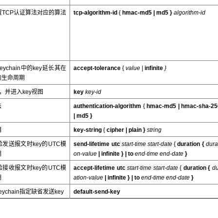
TCP认证算法对应的算法
tcp-algorithm-id
{
hmac-md5 |
md5
}
algorithm-id
ychain中的key延长其在
accept-tolerance
{
value |
infinite
}
的生命周期
y，并进入key视图
key
key-id
法
authentication-algorithm
{
hmac-md5 |
hmac-sha-25
|
md5
}
钥
key-string
{
cipher |
plain
}
string
发送报文时key的UTC模
send-lifetime utc
start-time
start-date
{
duration {
dura
期
on-value
|
infinite
}
|
to
end-time end-date
}
接收报文时key的UTC模
accept-lifetime utc
start-time
start-date
{
duration {
du
期
ation-value
|
infinite
} |
to
end-time end-date
}
ychain指定缺省发送key
default-send-key