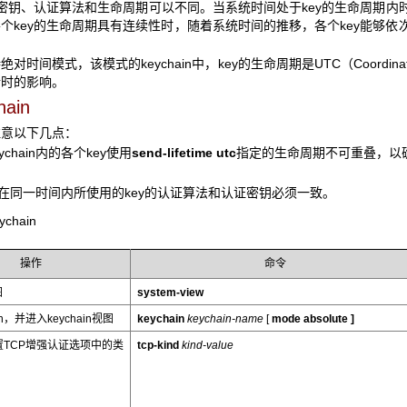
证密钥、认证算法和生命周期可以不同。当系统时间处于key的生命周期
in内各个key的生命周期具有连续性时，随着系统时间的推移，各个key
支持绝对时间模式，该模式的keychain中，key的生命周期是UTC（Coordina
令时的影响。
ain
注意以下几点：
hain内的各个key使用
send-lifetime utc
指定的生命周期不可重叠，以
。
同一时间内所使用的key的认证算法和认证密钥必须一致。
chain
操作
命令
图
system-view
in，并进入keychain视图
keychain
keychain-name
[
mode
absolute
]
TCP增强认证选项中的类
tcp-kind
kind-value