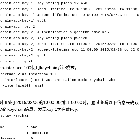
ychain-abc-key-1] key-string plain 123456
ychain-abc-key-1] send-lifetime utc 10:00:00 2015/02/06 to 11:00
ychain-abc-key-1] accept-lifetime utc 10:00:00 2015/02/06 to 11:
ychain-abc-key-1] quit
ychain-abc] key 2
ychain-abc-key-2] authentication-algorithm hmac-md5
ychain-abc-key-2] key-string plain pwd123
ychain-abc-key-2] send-lifetime utc 11:00:00 2015/02/06 to 12:00
ychain-abc-key-2] accept-lifetime utc 11:00:00 2015/02/06 to 12:
ychain-abc-key-2] quit
ychain-abc] quit
n-interface 100使用keychain验证模式。
nterface vlan-interface 100
an-interface100] ospf authentication-mode keychain abc
an-interface100] quit
间处于2015/02/06的10:00:00到11:00:00时，通过查看以下信息来确认
h A的keychain信息，发现key 1为有效key。
isplay keychain
n name : abc
: absolute
olerance : 0