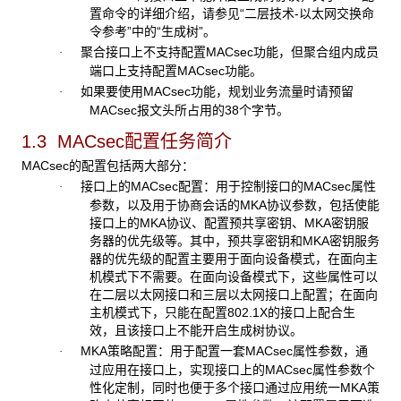
置命令的详细介绍，请参见“二层技术-以太网交换命
令参考”中的“生成树”。
聚合接口上不支持配置MACsec功能，但聚合组内成员
·
端口上支持配置MACsec功能。
如果要使用MACsec功能，规划业务流量时请预留
·
MACsec报文头所占用的38个字节。
1.3 MACsec
配置任务简介
MACsec的配置包括两大部分：
接口上的MACsec配置：用于控制接口的MACsec属性
·
参数，以及用于协商会话的MKA协议参数，包括使能
接口上的MKA协议、配置预共享密钥、MKA密钥服
务器的优先级等。其中，预共享密钥和MKA密钥服务
器的优先级的配置主要用于面向设备模式，在面向主
机模式下不需要。在面向设备模式下，这些属性可以
在二层以太网接口和三层以太网接口上配置；在面向
主机模式下，只能在配置802.1X的接口上配合生
效，且该接口上不能开启生成树协议。
MKA策略配置：用于配置一套MACsec属性参数，通
·
过应用在接口上，实现接口上的MACsec属性参数个
性化定制，同时也便于多个接口通过应用统一MKA策