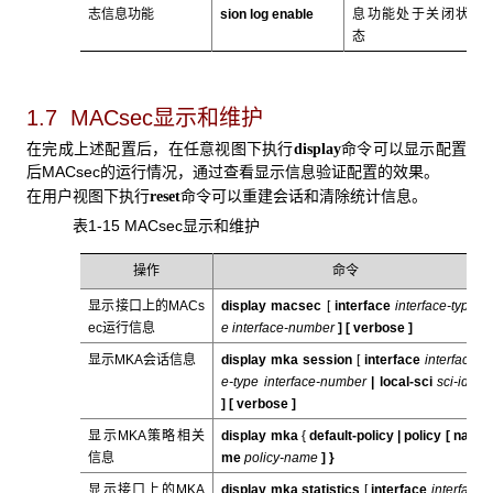
志信息功能
sion log enable
息功能处于关闭状
态
1.7 MACsec显示和维护
在完成上述配置后，在任意视图下执行
命令可以显示配置
display
后MACsec的运行情况，通过查看显示信息验证配置的效果。
在用户视图下执行
命令可以重建会话和清除统计信息。
reset
表1-15 MACsec显示和维护
操作
命令
显示接口上的MACs
display macsec
[
interface
interface-typ
ec运行信息
e interface-number
] [
verbose
]
显示MKA会话信息
display mka session
[
interface
interfac
e-type interface-number
|
local-sci
sci-id
] [
verbose
]
显示MKA策略相关
display mka
{
default-policy |
policy
[
na
信息
me
policy-name
] }
显示接口上的MKA
display mka statistics
[
interface
interfa