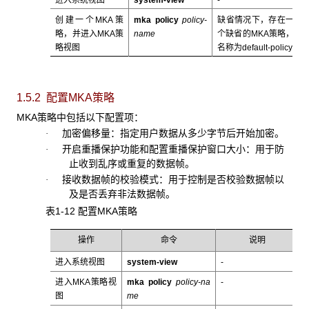
创建一个MKA策
mka policy
policy-
缺省情况下，存在一
略，并进入MKA策
name
个缺省的MKA策略，
略视图
名称为default-policy
1.5.2 配置MKA策略
MKA策略中包括以下配置项：
加密偏移量：指定用户数据从多少字节后开始加密。
·
开启重播保护功能和配置重播保护窗口大小：用于防
·
止收到乱序或重复的数据帧。
接收数据帧的校验模式：用于控制是否校验数据帧以
·
及是否丢弃非法数据帧。
表1-12 配置MKA策略
操作
命令
说明
进入系统视图
system-view
-
进入MKA策略视
mka policy
policy-na
-
图
me