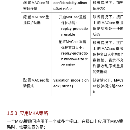
配置MACsec加
confidentiality-offset
缺省情况下，加密
密偏移量
offset-value
偏移为0
·
配置MACsec重
开启
MACsec
重播
缺省情况下，接口
播保护功能
保护功能：
上的MACsec重播
replay-protectio
保护功能处于使能
n enable
状态
·
配置
MACsec
重播
缺省情况下，接口
保护窗口大小：
上的MACsec重播
replay-protectio
保护窗口大小为0个
n window-size
si
数据帧，表示不允
ze-value
许接收乱序或重复
的数据帧
配置MACsec校
validation mode
{
ch
缺省情况下，MACs
验模式
eck |
strict
}
ec校验模式是
chec
k
1.5.3 应用MKA策略
一个MKA策略可应用于一个或多个接口。在接口上应用了MKA策
略时，需要注意的是：