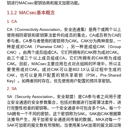
钥进行MACsec密钥协商和报文加密功能。
1.1.2 MACsec
基本概念
1. CA
CA（Connectivity Association，安全连通集）是两个或两个以上
使用相同密钥和密钥算法套件的成员的集合。CA成员称为CA的
参与者。CA参与者使用的密钥称为CAK。CAK分为两种类型，一
种是成对CAK（Pairwise CAK），另一种是成组CAK（Group
CAK）。由两个成员组成CA，它们所拥有的CAK称为成对CAK。
由三个或三个以上成员组成CA，它们所拥有的CAK称为成组
CAK。目前，MACsec主要应用在点对点组网的环境中，所以主
要使用成对CAK。成对CAK可以是802.1X认证过程中生成的
CAK，也可以是用户配置的预共享密钥（PSK，Pre-Shared
Key）。如两者同时存在，优先使用用户配置的预共享密钥。
2. SA
SA（Security Association，安全联盟）是CA参与者之间用于建
立安全通道的安全参数集合，包括对数据进行加密算法套件、进
行完整性检查的密钥等。一个安全通道中可包含多个SA，每一个
SA拥有一个不同的密钥，这个密钥称为SAK。SAK由CAK根据算
法推导产生，用于加密安全通道间传输的数据。MKA对每一个
SAK可加密的报文数有所限制。当使用某SAK加密的报文超过限