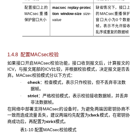
配置接口上的
macsec replay-protec
缺省情况下，接口上
MACsec重播
tion window-size
size-
的MACsec重播保护
保护窗口大小
value
窗口大小为0个数据
帧，表示不允许接收
乱序或重复的数据帧
1.4.8 配置MACsec校验
如果接口开启MACsec校验功能，接口收到报文后，计算报文的
ICV，与报文尾部的ICV比较，并根据校验模式，决定报文是否丢
弃。MACsec校验模式分以下方式：
check
：检查模式，表示只作校验，但不丢弃非法数
·
据帧。
strict
：严格校验模式，表示校验接收数据帧，并丢弃
·
非法数据帧。
在网络中部署支持MACsec的设备时，为避免两端因密钥协商不
一致而造成流量丢失，建议两端均先配置为
模式，在密钥协
check
商成功后，再配置为
模式。
strict
表1-10 配置MACsec校验模式