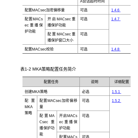
A会话超时时间
配置MACsec加密偏移量
可选
1.4.6
配置MACs
开启MACsec重
可选
1.4.7
ec重播保
播保护功能
护功能
配置MACsec重
可选
播保护窗口大小
配置MACsec校验
可选
1.4.8
表1-2 MKA策略配置任务简介
配置任务
说明
详细配置
创建MKA策略
必选
1.5.1
配置
配置MACsec加密偏移
可选
1.5.2
MKA
量
策略
配置MA
开启MACs
可选
Csec重
ec重播保
播保护功
护功能
能
配置MACs
可选