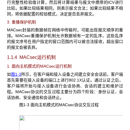
行完整性检验值计算，然后将计算结果与报文中携带的ICV进行
比较。如果比较结果相同，则表示报文合法；如果比较结果不相
同，将依据配置的校验模式，决定是否丢弃报文。
3. 重播保护机制
MACsec封装的数据帧在网络中传输时，可能出现报文顺序的重
排。MACsec重播保护机制允许数据帧有一定的乱序，这些乱序
的报文序号在用户指定的窗口范围内可以被合法接收，超出窗口
的报文会被丢弃。
1.1.4 MACsec运行机制
1. 面向主机模式的MACsec运行机制
如
图1-3
所示，在客户端和接入设备之间建立安全会话前，客户端
首先需要在接入设备的端口上进行802.1X认证。通过认证之后，
客户端将开始与接入设备进行会话协商、会话的建立和维护过
程。MACsec协议的交互过程主要分为四个阶段：身份认证、会
话协商、安全通信和会话终止。
图1-3 面向主机模式的MACsec
协议交互过程