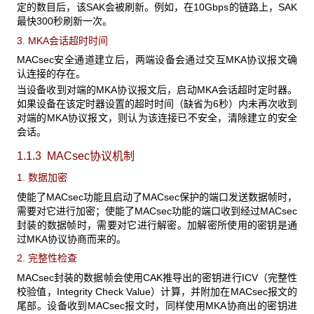
定的数目后，该SAK会被刷新。例如，在10Gbps的链路上，SAK
最快300秒刷新一次。
3. MKA会话超时时间
MACsec安全通道建立后，两端设备会通过交互MKA协议报文确
认连接的存在。
当设备收到对端的MKA协议报文后，启动MKA会话超时定时器。
如果设备在该定时器设置的超时时间（缺省为6秒）内未再次收到
对端的MKA协议报文，则认为该连接已不安全，清除建立的安全
会话。
1.1.3 MACsec协议机制
1. 数据加密
使能了MACsec功能且启动了MACsec保护的端口发送数据帧时，
需要对它进行加密；使能了MACsec功能的端口收到经过MACsec
封装的数据帧时，需要对它进行解密。加解密所使用的密钥是通
过MKA协议协商而来的。
2. 完整性检查
MACsec封装的数据帧会使用CAK推导出的密钥进行ICV（完整性
校验值，Integrity Check Value）计算，并附加在MACsec报文的
尾部。设备收到MACsec报文时，同样使用MKA协商出的密钥进