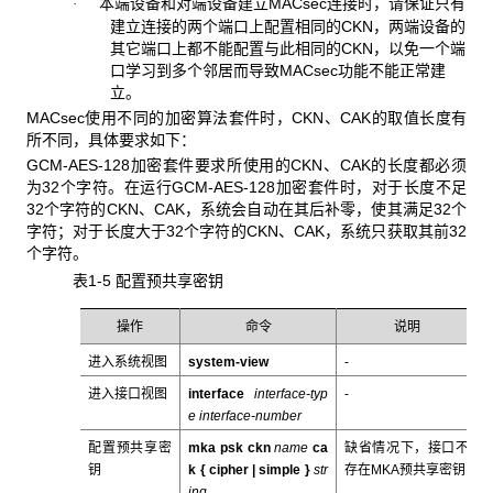
本端设备和对端设备建立MACsec连接时，请保证只有
·
建立连接的两个端口上配置相同的CKN，两端设备的
其它端口上都不能配置与此相同的CKN，以免一个端
口学习到多个邻居而导致MACsec功能不能正常建
立。
MACsec使用不同的加密算法套件时，CKN、CAK的取值长度有
所不同，具体要求如下：
GCM-AES-128加密套件要求所使用的CKN、CAK的长度都必须
为32个字符。在运行GCM-AES-128加密套件时，对于长度不足
32个字符的CKN、CAK，系统会自动在其后补零，使其满足32个
字符；对于长度大于32个字符的CKN、CAK，系统只获取其前32
个字符。
表1-5 配置预共享密钥
操作
命令
说明
进入系统视图
system-view
-
进入接口视图
interface
interface-typ
-
e interface-number
配置预共享密
mka psk ckn
name
ca
缺省情况下，接口不
钥
k { cipher | simple
}
str
存在MKA预共享密钥
ing