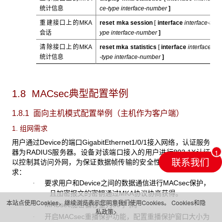
统计信息
ce-type interface-number
]
重建接口上的MKA
reset mka session
[
interface
interface-t
会话
ype interface-number
]
清除接口上的MKA
reset mka statistics
[
interface
interface
统计信息
-type interface-number
]
1.8 MACsec典型配置举例
1.8.1 面向主机模式配置举例（主机作为客户端）
1. 组网需求
用户通过Device的端口GigabitEthernet1/0/1接入网络，认证服务
器为RADIUS服务器。设备对该端口接入的用户进行802.1X认证
联系我们
以控制其访问外网，为保证数据帧传输的安全性，有以下具体要
求：
要求用户和Device之间的数据通信进行MACsec保护，
·
且加密报文的密钥通过MKA协议协商获得。
本站点使用Cookies，继续浏览表示您同意我们使用Cookies。
Cookies和隐
MACsec加密偏移量为30字节。
·
私政策>
开启MACsec重播保护功能，配置重播保护窗口大小为
·