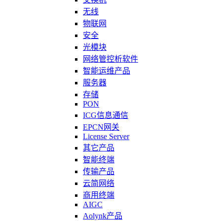
无线
物联网
安全
光模块
网络管控析软件
智能运维产品
服务器
存储
PON
ICG信息通信
EPCN网关
License Server
其它产品
智能终端
传输产品
云简网络
商用终端
AIGC
Aolynk产品