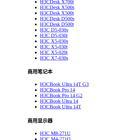
H3CDesk X700t
H3CDesk X500s
H3CDesk X500t
H3CDesk D500s
H3CDesk D500t
H3C D5-030s
H3C D5-030t
H3C X5-030s
H3C X5-030t
H3C X5-020t
H3C X7-030s
商用笔记本
H3CBook Ultra 14T G3
H3CBook Pro 14
H3CBook Pro 14 G2
H3CBook Ultra 14
H3CBook Ultra 14T
商用显示器
H3C M8-271U
H3C M4-271Q