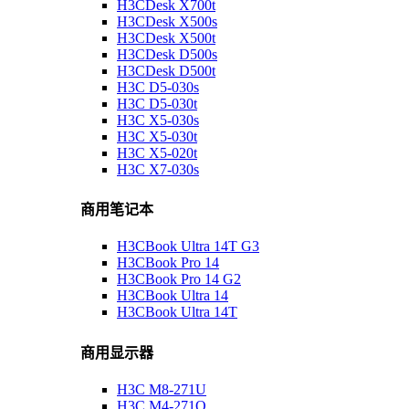
H3CDesk X700t
H3CDesk X500s
H3CDesk X500t
H3CDesk D500s
H3CDesk D500t
H3C D5-030s
H3C D5-030t
H3C X5-030s
H3C X5-030t
H3C X5-020t
H3C X7-030s
商用笔记本
H3CBook Ultra 14T G3
H3CBook Pro 14
H3CBook Pro 14 G2
H3CBook Ultra 14
H3CBook Ultra 14T
商用显示器
H3C M8-271U
H3C M4-271Q