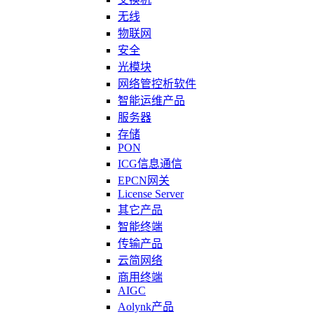
无线
物联网
安全
光模块
网络管控析软件
智能运维产品
服务器
存储
PON
ICG信息通信
EPCN网关
License Server
其它产品
智能终端
传输产品
云简网络
商用终端
AIGC
Aolynk产品