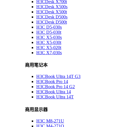
H3CDesk X700t
H3CDesk X500s
H3CDesk X500t
H3CDesk D500s
H3CDesk D500t
H3C D5-030s
H3C D5-030t
H3C X5-030s
H3C X5-030t
H3C X5-020t
H3C X7-030s
商用笔记本
H3CBook Ultra 14T G3
H3CBook Pro 14
H3CBook Pro 14 G2
H3CBook Ultra 14
H3CBook Ultra 14T
商用显示器
H3C M8-271U
H3C M4-271Q