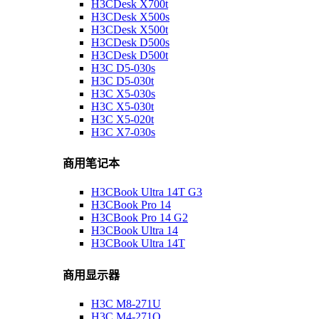
H3CDesk X700t
H3CDesk X500s
H3CDesk X500t
H3CDesk D500s
H3CDesk D500t
H3C D5-030s
H3C D5-030t
H3C X5-030s
H3C X5-030t
H3C X5-020t
H3C X7-030s
商用笔记本
H3CBook Ultra 14T G3
H3CBook Pro 14
H3CBook Pro 14 G2
H3CBook Ultra 14
H3CBook Ultra 14T
商用显示器
H3C M8-271U
H3C M4-271Q