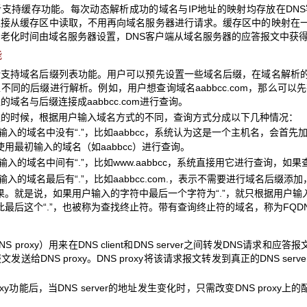
支持缓存功能。每次动态解析成功的域名与IP地址的映射均存放在DN
直接从缓存区中读取，不用再向域名服务器进行请求。缓存区中的映射在
老化时间由域名服务器设置，DNS客户端从域名服务器的应答报文中获
能
析支持域名后缀列表功能。用户可以预先设置一些域名后缀，在域名解析
不同的后缀进行解析。例如，用户想查询域名aabbcc.com，那么可以先
域名与后缀连接成aabbcc.com进行查询。
缀的时候，根据用户输入域名方式的不同，查询方式分成以下几种情况：
入的域名中没有“.”，比如aabbcc，系统认为这是一个主机名，会首
使用最初输入的域名（如aabbcc）进行查询。
的域名中间有“.”，比如www.aabbcc，系统直接用它进行查询，
的域名最后有“.”，比如aabbcc.com.，表示不需要进行域名后缀
果。就是说，如果用户输入的字符中最后一个字符为“.”，就只根据用户
最后这个“.”，也被称为查找终止符。带有查询终止符的域名，称为FQDN（Fully
S proxy）用来在DNS client和DNS server之间转发DNS请求和应答报文。
发送给DNS proxy。DNS proxy将该请求报文转发到真正的DNS server
。
roxy功能后，当DNS server的地址发生变化时，只需改变DNS proxy
。