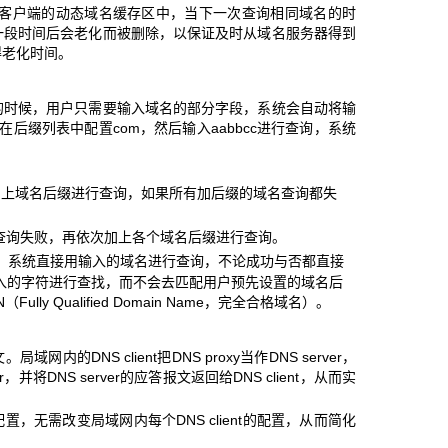
S客户端的动态域名缓存区中，当下一次查询相同域名的时
一段时间后会老化而被删除，以保证及时从域名服务器得到
得老化时间。
的时候，用户只需要输入域名的部分字段，系统会自动将输
在后缀列表中配置com，然后输入aabbcc进行查询，系统
先加上域名后缀进行查询，如果所有加后缀的域名查询都失
如果查询失败，再依次加上各个域名后缀进行查询。
添加，系统直接用输入的域名进行查询，不论成功与否都直接
输入的字符进行查找，而不会去匹配用户预先设置的域名后
 Qualified Domain Name，完全合格域名）。
局域网内的DNS client把DNS proxy当作DNS server，
，并将DNS server的应答报文返回给DNS client，从而实
上的配置，无需改变局域网内每个DNS client的配置，从而简化