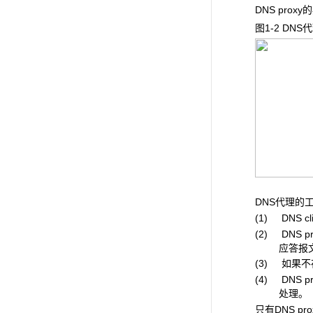
DNS pro
图1-2 DNS
代
DNS代理的
(1) DNS 
(2) DN
应答报文
(3) 如果不
(4) DNS
处理。
只有DNS p