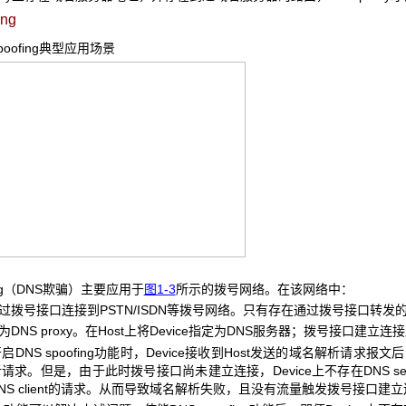
ing
oofing
典型应用场景
fing（DNS欺骗）主要应用于
图1-3
所示的拨号网络。在该网络中：
通过拨号接口连接到PSTN/ISDN等拨号网络。只有存在通过拨号接口转
为DNS proxy。在Host上将Device指定为DNS服务器；拨号接口建立
未开启DNS spoofing功能时，Device接收到Host发送的域名解析请求
求。但是，由于此时拨号接口尚未建立连接，Device上不存在DNS serve
NS client的请求。从而导致域名解析失败，且没有流量触发拨号接口建