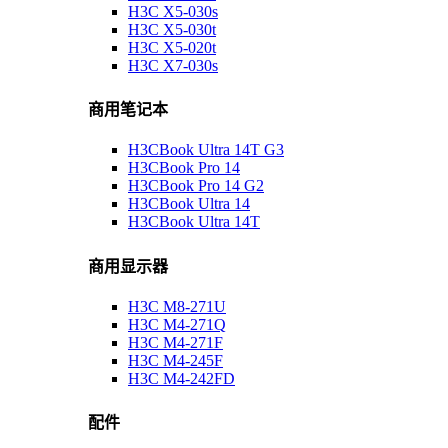
H3C X5-030s
H3C X5-030t
H3C X5-020t
H3C X7-030s
商用笔记本
H3CBook Ultra 14T G3
H3CBook Pro 14
H3CBook Pro 14 G2
H3CBook Ultra 14
H3CBook Ultra 14T
商用显示器
H3C M8-271U
H3C M4-271Q
H3C M4-271F
H3C M4-245F
H3C M4-242FD
配件