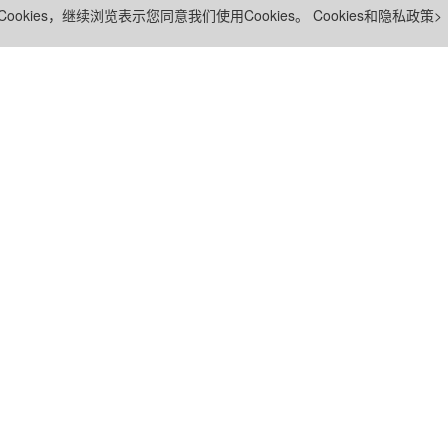
ookies，继续浏览表示您同意我们使用Cookies。
Cookies和隐私政策>
新华三
常用链接
友情链接
总部
案例中心
新紫光集团
代表处
知了社区
紫光股份