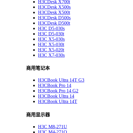
H3CDesk X700t
H3CDesk X500s
H3CDesk X500t
H3CDesk D500s
H3CDesk D500t
H3C D5-030s
H3C D5-030t
H3C X5-030s
H3C X5-030t
H3C X5-020t
H3C X7-030s
商用笔记本
H3CBook Ultra 14T G3
H3CBook Pro 14
H3CBook Pro 14 G2
H3CBook Ultra 14
H3CBook Ultra 14T
商用显示器
H3C M8-271U
H3C M4-271Q