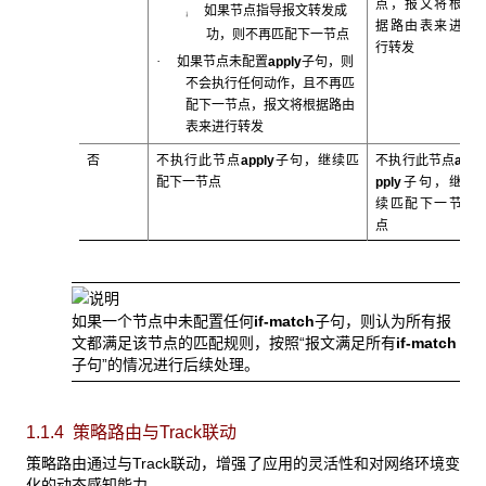
点，报文将根
如果节点指导报文转发成
¡
据路由表来进
功，则不再匹配下一节点
行转发
·
如果节点未配置
apply
子句，则
不会执行任何动作，且不再匹
配下一节点，报文将根据路由
表来进行转发
否
不执行此节点
apply
子句，继续匹
不执行此节点
a
配下一节点
pply
子句，继
续匹配下一节
点
如果一个节点中未配置任何
if-match
子句，则认为所有报
文都满足该节点的匹配规则，按照“报文满足所有
if-match
子句”的情况进行后续处理。
1.1.4 策略路由与Track
联动
策略路由通过与Track联动，增强了应用的灵活性和对网络环境变
化的动态感知能力。