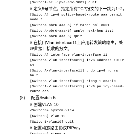
[SwitchA-acl-ipv6-adv-3001] quit
# 定义5号节点，指定所有TCP报文的下一跳为1::2。
[SwitchA] ipv6 policy-based-route aaa permit
node 5
[SwitchA-pbr6-aaa-5] if-match acl 3001
[SwitchA-pbr6-aaa-5] apply next-hop 1::2
[SwitchA-pbr6-aaa-5] quit
# 在接口Vlan-interface11上应用转发策略路由，处
理此接口接收的报文。
[SwitchA] interface vlan-interface 11
[SwitchA-Vlan-interface11] ipv6 address 10::2
64
[SwitchA-Vlan-interface11] undo ipv6 nd ra
halt
[SwitchA-Vlan-interface11] ripng 1 enable
[SwitchA-Vlan-interface11] ipv6 policy-based-
route aaa
(8) 配置Switch B
# 创建VLAN 10
<SwitchB> system-view
[SwitchB] vlan 10
[SwitchB-vlan10] quit
# 配置动态路由协议RIPng。
[SwitchB] ripng 1