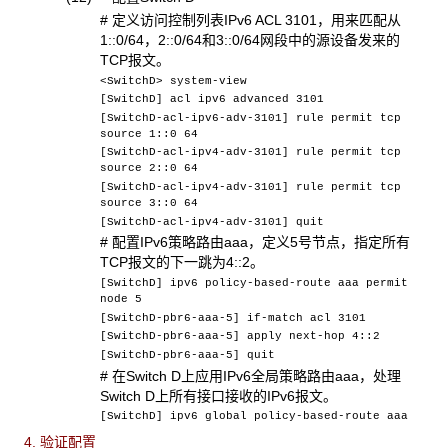
# 定义访问控制列表IPv6 ACL 3101，用来匹配从
1::0/64，2::0/64和3::0/64网段中的源设备发来的
TCP报文。
<SwitchD> system-view
[SwitchD] acl ipv6 advanced 3101
[SwitchD-acl-ipv6-adv-3101] rule permit tcp
source 1::0 64
[SwitchD-acl-ipv4-adv-3101] rule permit tcp
source 2::0 64
[SwitchD-acl-ipv4-adv-3101] rule permit tcp
source 3::0 64
[SwitchD-acl-ipv4-adv-3101] quit
# 配置IPv6策略路由aaa，定义5号节点，指定所有
TCP报文的下一跳为4::2。
[SwitchD] ipv6 policy-based-route aaa permit
node 5
[SwitchD-pbr6-aaa-5] if-match acl 3101
[SwitchD-pbr6-aaa-5] apply next-hop 4::2
[SwitchD-pbr6-aaa-5] quit
# 在Switch D上应用IPv6全局策略路由aaa，处理
Switch D上所有接口接收的IPv6报文。
[SwitchD] ipv6 global policy-based-route aaa
4. 验证配置