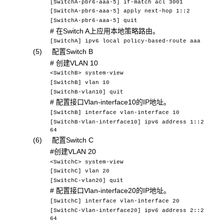
[SwitchA-pbr6-aaa-5] if-match acl 3001
[SwitchA-pbr6-aaa-5] apply next-hop 1::2
[SwitchA-pbr6-aaa-5] quit
# 在Switch A上应用本地策略路由。
[SwitchA] ipv6 local policy-based-route aaa
(5) 配置Switch B
# 创建VLAN 10
<SwitchB> system-view
[SwitchB] vlan 10
[SwitchB-vlan10] quit
# 配置接口Vlan-interface10的IP地址。
[SwitchB] interface vlan-interface 10
[SwitchB-Vlan-interface10] ipv6 address 1::2
64
(6) 配置Switch C
#创建VLAN 20
<SwitchC> system-view
[SwitchC] vlan 20
[SwitchC-vlan20] quit
# 配置接口Vlan-interface20的IP地址。
[SwitchC] interface vlan-interface 20
[SwitchC-Vlan-interface20] ipv6 address 2::2
64