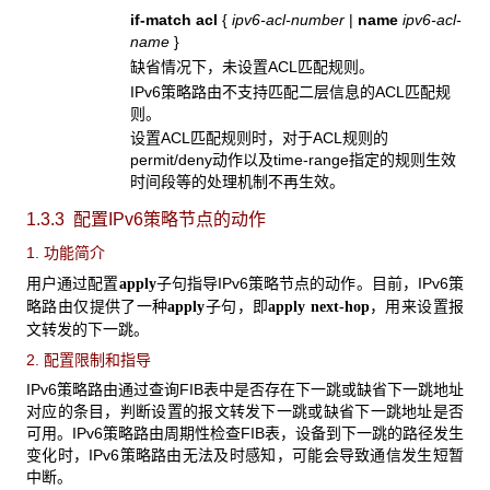
if-match acl
{
ipv6-acl-number
|
name
ipv6-acl-
name
}
缺省情况下，未设置ACL匹配规则。
IPv6策略路由不支持匹配二层信息的ACL匹配规
则。
设置ACL匹配规则时，对于ACL规则的
permit/deny动作以及time-range指定的规则生效
时间段等的处理机制不再生效。
1.3.3 配置IPv6策略节点的动作
1. 功能简介
用户通过配置
子句指导IPv6策略节点的动作。
目前，
IPv6策
apply
略路由仅提供了一种
子句，即
，用来设置报
apply
apply next-hop
文转发的下一跳。
2. 配置限制和指导
IPv6策略路由通过查询FIB表中是否存在下一跳或缺省下一跳地址
对应的条目，判断设置的报文转发下一跳或缺省下一跳地址是否
可用。IPv6策略路由周期性检查FIB表，设备到下一跳的路径发生
变化时，IPv6策略路由无法及时感知，可能会导致通信发生短暂
中断。