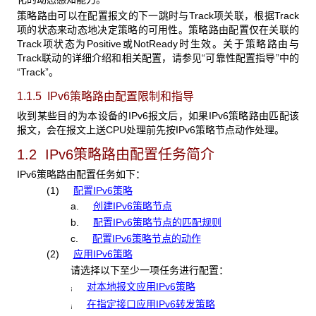
策略路由可以在配置报文的下一跳时与Track项关联，根据Track
项的状态来动态地决定策略的可用性。策略路由配置仅在关联的
Track项状态为Positive或NotReady时生效。关于策略路由与
Track联动的详细介绍和相关配置，请参见“可靠性配置指导”中的
“Track”。
1.1.5 IPv6
策略路由配置限制和指导
收到某些目的为本设备的IPv6报文后，如果IPv6策略路由匹配该
报文，会在报文上送CPU处理前先按IPv6策略节点动作处理。
1.2 IPv6策略路由配置任务简介
IPv6策略路由配置任务如下：
(1)
配置IPv6策略
a.
创建IPv6策略节点
b.
配置IPv6策略节点的匹配规则
c.
配置IPv6策略节点的动作
(2)
应用IPv6策略
请选择以下至少一项任务进行配置：
对本地报文应用IPv6策略
¡
在指定接口应用IPv6转发策略
¡