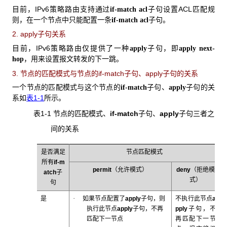
目前，IPv6
策略路由支持通过
子句设置ACL匹配规
if-match acl
则，在一个节点中只能配置一条
子句。
if-match acl
2. apply子句关系
目前，IPv6策略路由仅提供了一种
子句，即
apply
apply next-
，用来设置报文转发的下一跳。
hop
3. 节点的匹配模式与节点的
if-match
子句、
apply
子句的关系
一个节点的匹配模式与这个节点的
子句、
子句的关
if-match
apply
系如
表1-1
所示。
表1-1 节点的匹配模式、
if-match
子句、
apply
子句三者之
间的关系
是否满足
节点匹配模式
所有
if-m
permit
（允许模式）
deny
（拒绝模
atch
子
式）
句
·
是
如果节点配置了
apply
子句，则
不执行此节点
a
执行此节点
apply
子句，不再
pply
子句，不
匹配下一节点
再匹配下一节