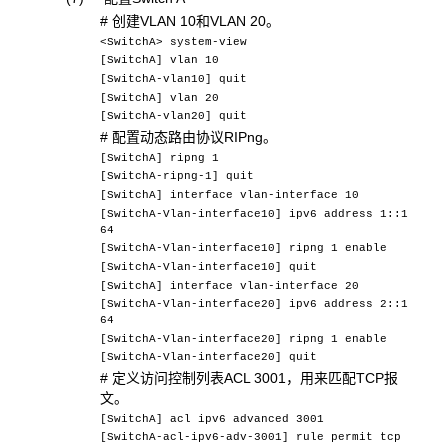
# 创建VLAN 10和VLAN 20。
<SwitchA> system-view
[SwitchA] vlan 10
[SwitchA-vlan10] quit
[SwitchA] vlan 20
[SwitchA-vlan20] quit
# 配置动态路由协议RIPng。
[SwitchA] ripng 1
[SwitchA-ripng-1] quit
[SwitchA] interface vlan-interface 10
[SwitchA-Vlan-interface10] ipv6 address 1::1
64
[SwitchA-Vlan-interface10] ripng 1 enable
[SwitchA-Vlan-interface10] quit
[SwitchA] interface vlan-interface 20
[SwitchA-Vlan-interface20] ipv6 address 2::1
64
[SwitchA-Vlan-interface20] ripng 1 enable
[SwitchA-Vlan-interface20] quit
# 定义访问控制列表ACL 3001，用来匹配TCP报
文。
[SwitchA] acl ipv6 advanced 3001
[SwitchA-acl-ipv6-adv-3001] rule permit tcp