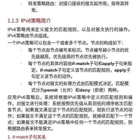
转发策略路由：对接口接收的报文起作用，指导其转
·
发。
1.1.3 IPv6策略简介
IPv6策略用来定义报文的匹配规则，以及对报文执行的操作。
IPv6策略由节点组成。
一个IPv6策略可以包含一个或者多个节点。节点的构成如下：
每个节点由节点编号来标识。节点编号越小节点的优
·
先级越高，优先级高的节点优先被执行。
每个节点的具体内容由
if-match
子句和
apply
子句来指
·
定。
if-match
子句定义该节点的匹配规则，
apply
子
句定义该节点的动作。
每个节点对报文的处理方式由匹配模式决定。匹配模
·
式分为
permit
（允许）和
deny
（拒绝）两种。
应用IPv6策略后，系统将根据IPv6策略中定义的匹配规则和操
作，对报文进行处理：系统按照优先级从高到低的顺序依次匹配
各节点，如果报文满足这个节点的匹配规则，就执行该节点的动
作；如果报文不满足这个节点的匹配规则，就继续匹配下一个节
点；如果报文不能满足IPv6策略中任何一个节点的匹配规则，则
根据路由表来转发报文。
1. if-match子句关系