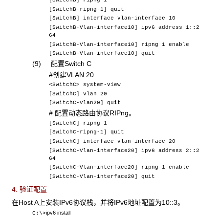
[SwitchB-ripng-1] quit
[SwitchB] interface vlan-interface 10
[SwitchB-Vlan-interface10] ipv6 address 1::2
64
[SwitchB-Vlan-interface10] ripng 1 enable
[SwitchB-Vlan-interface10] quit
(9) 配置Switch C
#创建VLAN 20
<SwitchC> system-view
[SwitchC] vlan 20
[SwitchC-vlan20] quit
# 配置动态路由协议RIPng。
[SwitchC] ripng 1
[SwitchC-ripng-1] quit
[SwitchC] interface vlan-interface 20
[SwitchC-Vlan-interface20] ipv6 address 2::2
64
[SwitchC-Vlan-interface20] ripng 1 enable
[SwitchC-Vlan-interface20] quit
4. 验证配置
在Host A上安装IPv6协议栈，并将IPv6地址配置为10::3。
ipv6 install
C:\>