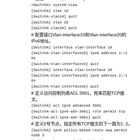
<SwitchA> system-view
[SwitchA] vlan 10
[SwitchA-vlan10] quit
[SwitchA] vlan 20
[SwitchA-vlan20] quit
# 配置接口Vlan-interface10和Vlan-interface20的
IPv6地址。
[SwitchA] interface vlan-interface 10
[SwitchA-Vlan-interface10] ipv6 address 1::1
64
[SwitchA-Vlan-interface10] quit
[SwitchA] interface vlan-interface 20
[SwitchA-Vlan-interface20] ipv6 address 2::1
64
[SwitchA-Vlan-interface20] quit
# 定义访问控制列表ACL 3001，用来匹配TCP报
文。
[SwitchA] acl ipv6 advanced 3001
[SwitchA-acl-ipv6-adv-3001] rule permit tcp
[SwitchA-acl-ipv6-adv-3001] quit
# 定义5号节点，指定所有TCP报文的下一跳为1::2。
[SwitchA] ipv6 policy-based-route aaa permit
node 5