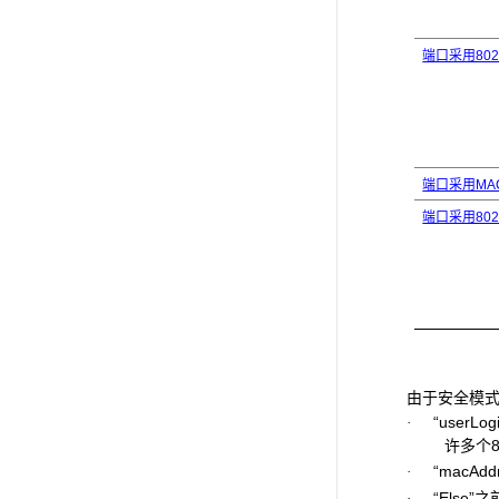
端口采用802
端口采用MA
端口采用80
由于安全模
“userLo
·
许多个8
“macAdd
·
“Else”
·