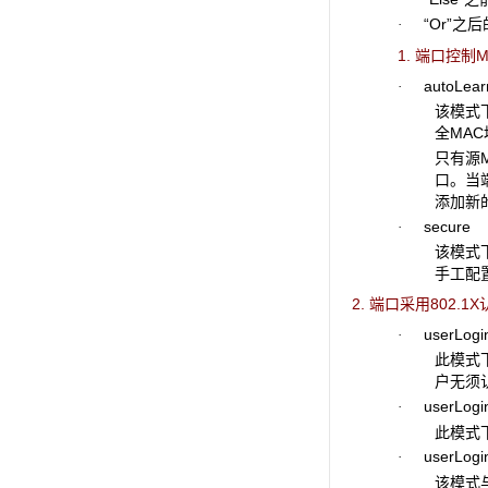
“Or”之后
·
1. 端口控制M
autoLear
·
该模式
全MA
只有源
口。当
添加新
secure
·
该模式
手工配
2. 端口采用802.1X
userLogi
·
此模式下
户无须
userLogin
·
此模式
userLogin
·
该模式与