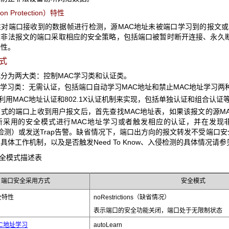
on Protection）特性
性对端口接收到的数据帧进行检测，源MAC地址未被端口学习到的报文
非法报文的端口采取相应的安全策略，包括端口被暂时断开连接、永久断
全性。
模式
分为两大类：控制MAC学习类和认证类。
学习类：无需认证，包括端口自动学习MAC地址和禁止MAC地址学习两
用MAC地址认证和802.1X认证机制来实现，包括单独认证和组合认证
式的端口上收到用户报文后，首先查找MAC地址表，如果该报文的源M
采用的安全模式进行MAC地址学习或者触发相应的认证，并在发现非法
侵检测）或发送Trap告警。缺省情况下，端口出方向的报文转发不受端口安全限
具体工作机制，以及是否触发Need To Know、入侵检测的具体情况请参
安全模式描述表
端口安全采用方式
安全模式
全特性
noRestrictions（缺省情况）
表示端口的安全功能关闭，端口处于无限制状态
C地址学习
autoLearn