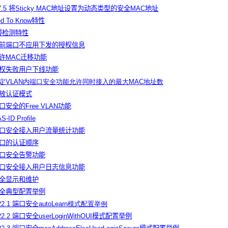
.7.5 将Sticky MAC地址设置为动态类型的安全MAC地址
ed To Know特性
入侵检测特性
置当前端口不应用下发的授权信息
置允许MAC迁移功能
置授权失败用户下线功能
定VLAN内端口安全功能允许同时接入的最大MAC地址数
置开放认证模式
端口安全的Free VLAN功能
-ID Profile
置端口安全接入用户流量统计功能
置端口的认证顺序
置端口安全告警功能
置端口安全接入用户日志信息功能
口安全显示和维护
口安全典型配置举例
.22.1 端口安
全autoLearn模式配置举例
.22.2 端口安全userLoginWithOUI模式配置举例