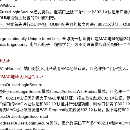
WithOUI
userLoginSecure模式类似，但端口上除了允许一个802.1X认
OUI与设备上配置的OUI值相符。
，报文首先进行OUI匹配，OUI匹配失败的报文再进行802.1X认证，OU
rganizationally Unique Identifier，全球统一标识符）是MAC地址的前24位（二
tronics Engineers，电气和电子工程师学会）为不同设备供应商分配的
址认证
essWithRadius：端口对接入用户采用MAC地址认证，且允许多个用户接入
和MAC地址认证组合认证
sOrUserLoginSecure
处于userLoginSecure模式和macAddressWithRadius模式，且
，802.1X认证优先级大于MAC地址认证：报文首先触发802.1X认证，
了端口的MAC地址认证和802.1X认证并行处理功能，则端口配置了802
该MAC地址单播发送EAP-Request帧来触发802.1X认证，但不等待8
sOrUserLoginSecureExt
AddressOrUserLoginSecure类似，但允许端口下有多个802.1X和MA
sElseUserLoginSecure