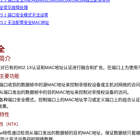
.22.3 端口安全macAddressElseUserLoginSecure模式配置举例
口安全常见故障处理
.23.1 端口安全模式无法设置
.23.2 无法配置安全MAC地址
全
全简介
对已有的802.1X认证和MAC地址认证进行融合和扩充，在端口上为使
的主要功能
口收到的数据帧中的源MAC地址来控制非授权设备或主机对网络的访问
端口发出的数据帧中的目的MAC地址来控制对非授权设备的访问。
种端口安全模式，控制端口上的MAC地址学习或定义端口上的组合认证
效果。
的特性
w特性（NTK）
o Know特性通过检测从端口发出的数据帧的目的MAC地址，保证数据帧
而防止非法设备窃听网络数据。