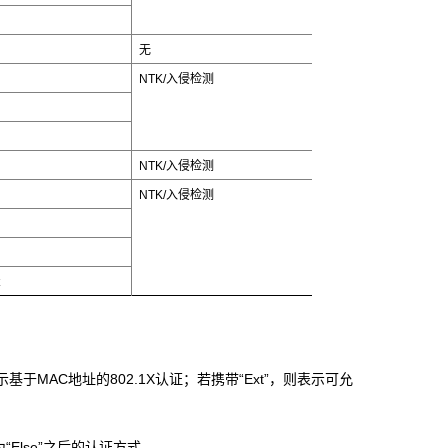
无
NTK/入侵检测
NTK/入侵检测
NTK/入侵检测
t
，则表示基于MAC地址的802.1X认证；若携带“Ext”，则表示可允
Else”之后的认证方式。