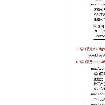
userLogin
·
该模式与
MAC的
此模式下
OUI（O
Elec
3. 端口采用MAC
地
macAddr
4. 端口采用802.1X
macAddres
·
端口同时
此模式下
若开启
文，会向
macAddres
·
与mac
macAddres
·