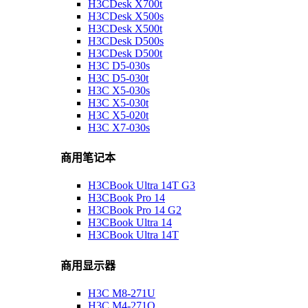
H3CDesk X700t
H3CDesk X500s
H3CDesk X500t
H3CDesk D500s
H3CDesk D500t
H3C D5-030s
H3C D5-030t
H3C X5-030s
H3C X5-030t
H3C X5-020t
H3C X7-030s
商用笔记本
H3CBook Ultra 14T G3
H3CBook Pro 14
H3CBook Pro 14 G2
H3CBook Ultra 14
H3CBook Ultra 14T
商用显示器
H3C M8-271U
H3C M4-271Q