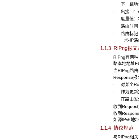
下一跳地址
·
出接口：转
·
度量值：本
·
路由时间：
·
路由标记（R
·
术-IP
1.1.3 RIPng
报文
RIPng有两
路本地地址FE
当RIPng
Respon
对某个Req
·
作为更新报
·
在路由发生
·
收到Reque
收到Resp
如源IPv6
1.1.4 协议规范
与RIPng相