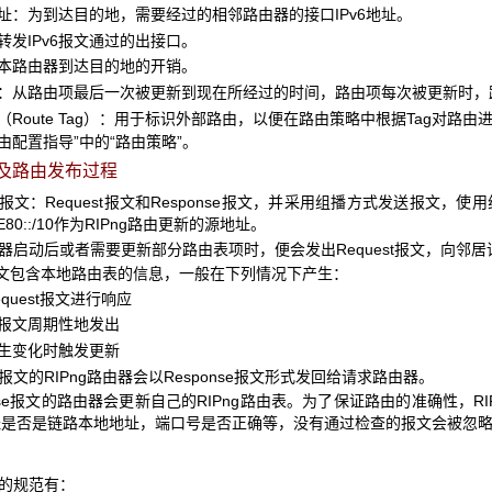
：为到达目的地，需要经过的相邻路由器的接口IPv6地址。
发IPv6报文通过的出接口。
路由器到达目的地的开销。
从路由项最后一次被更新到现在所经过的时间，路由项每次被更新时，
oute Tag）：用于标识外部路由，以便在路由策略中根据Tag对路
路由配置指导”中的“路由策略”。
及路由发布过程
种报文：Request报文和Response报文，并采用组播方式发送报文，使用
80::/10作为RIPng路由更新的源地址。
路由器启动后或者需要更新部分路由表项时，便会发出Request报文，向邻
se报文包含本地路由表的信息，一般在下列情况下产生：
uest报文进行响应
文周期性地发出
变化时触发更新
st报文的RIPng路由器会以Response报文形式发回给请求路由器。
onse报文的路由器会更新自己的RIPng路由表。为了保证路由的准确性，RI
地址是否是链路本地地址，端口号是否正确等，没有通过检查的报文会被忽
关的规范有：