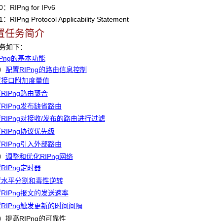
RIPng for IPv6
IPng Protocol Applicability Statement
置任务简介
任务如下：
IPng的基本功能
）
配置RIPng的路由信息控制
置接口附加度量值
RIPng路由聚合
RIPng发布缺省路由
RIPng对接收/发布的路由进行过滤
RIPng协议优先级
RIPng引入外部路由
）
调整和优化RIPng网络
RIPng定时器
置水平分割和毒性逆转
RIPng报文的发送速率
RIPng触发更新的时间间隔
）提高
RIPng
的可靠性