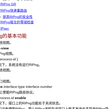
RIPng GR
RIPng快速重路由
）
提高RIPng的安全性
RIPng报文的零域检查
IPsec
Png的基本功能
系统视图。
-view
IPng视图。
process-id
]
下，系统没有运行RIPng。
系统视图。
接口视图。
ce
interface-type interface-number
上使能RIPng路由协议。
rocess-id
enable
况下，接口上的RIPng功能处于关闭状态。
没有使能RIPng，那么RIPng进程在该接口上既不发送也不接收RIPng