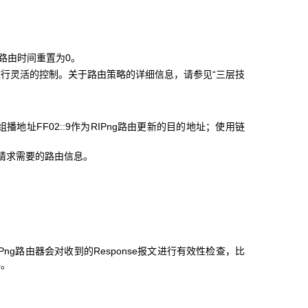
路由时间重置为0。
由进行灵活的控制。关于路由策略的详细信息，请参见“三层技
组播地址FF02::9作为RIPng路由更新的目的地址；使用链
居请求需要的路由信息。
Png路由器会对收到的Response报文进行有效性检查，比
略。