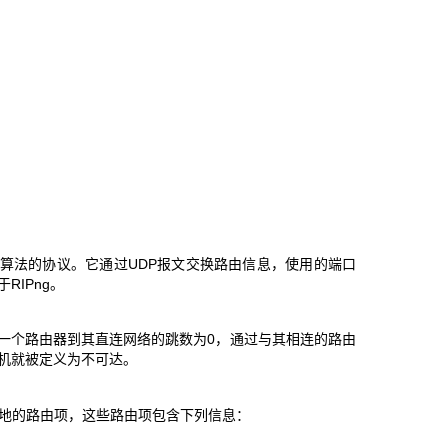
e-Vector）算法的协议。它通过UDP报文交换路由信息，使用的端口
RIPng。
，从一个路由器到其直连网络的跳数为0，通过与其相连的路由
主机就被定义为不可达。
的地的路由项，这些路由项包含下列信息：