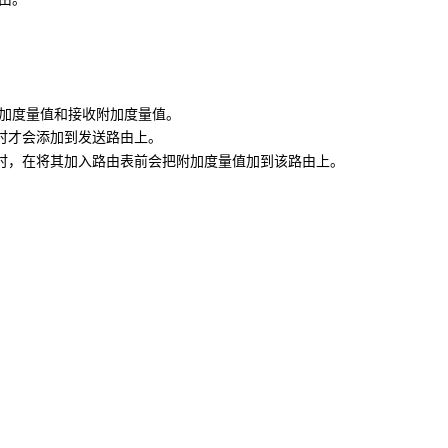
加度量值和接收附加度量值。
时才会添加到发送路由上。
时，在将其加入路由表前会把附加度量值加到该路由上。