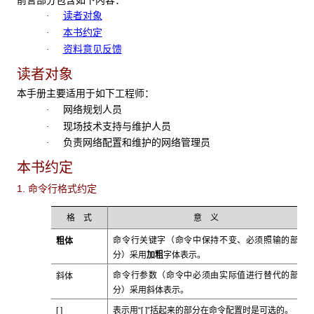
读者对象
·
本书约定
·
资料意见反馈
·
读者对象
本手册主要适用于如下工程师：
网络规划人员
·
现场技术支持与维护人员
·
负责网络配置和维护的网络管理员
·
本书约定
1. 命令行格式约定
格 式
意 义
粗体
命令行关键字（命令中保持不变、必须照输的部
加粗
分）采用
字体表示。
斜体
命令行参数（命令中必须由实际值进行替代的部
斜体
分）采用
表示。
[ ]
表示用“[ ]”括起来的部分在命令配置时是可选的。