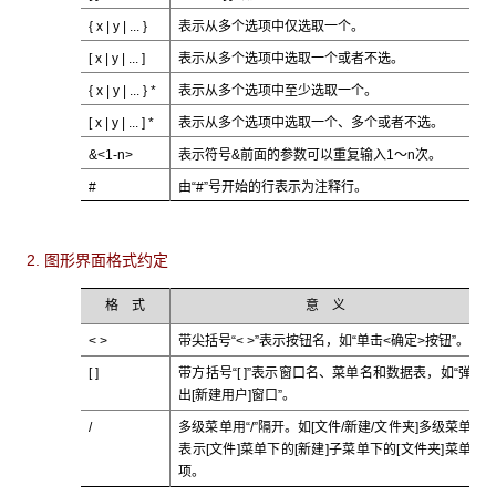
{ x | y | ... }
表示从多个选项中仅选取一个。
[ x | y | ... ]
表示从多个选项中选取一个或者不选。
{ x | y | ... } *
表示从多个选项中至少选取一个。
[ x | y | ... ] *
表示从多个选项中选取一个、多个或者不选。
&<1-n>
表示符号&前面的参数可以重复输入1～n次。
#
由“#”号开始的行表示为注释行。
2. 图形界面格式约定
格 式
意 义
< >
带尖括号“< >”表示按钮名，如“单击<确定>按钮”。
[ ]
带方括号“[ ]”表示窗口名、菜单名和数据表，如“弹
出[新建用户]窗口”。
/
多级菜单用“/”隔开。如[文件/新建/文件夹]多级菜单
表示[文件]菜单下的[新建]子菜单下的[文件夹]菜单
项。