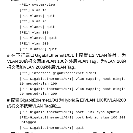
<PE1> system-view
[PE1] vlan 10
[PE1-vlan10] quit
[PE1] vlan 20
[PE1-vlan20] quit
[PE1] vlan 100
[PE1-vlan100] quit
[PE1] vlan 200
[PE1-vlan200] quit
# 在下行端口GigabitEthernet1/0/1上配置1:2 VLAN映射，为
VLAN 10的报文添加VLAN 100的外层VLAN Tag，为VLAN 20的
报文添加VLAN 200的外层VLAN Tag。
[PE1] interface gigabitethernet 1/0/1
[PE1-GigabitEthernet1/0/1] vlan mapping nest single
10 nested-vlan 100
[PE1-GigabitEthernet1/0/1] vlan mapping nest single
20 nested-vlan 200
# 配置GigabitEthernet1/0/1为Hybrid端口VLAN 100和VLAN200
的报文不携带VLAN Tag通过。
[PE1-GigabitEthernet1/0/1] port link-type hybrid
[PE1-GigabitEthernet1/0/1] port hybrid vlan 100 200
untagged
[PE1-GigabitEthernet1/0/1] quit