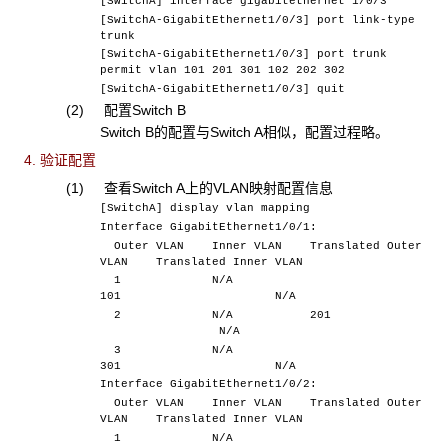
[SwitchA] interface gigabitethernet 1/0/3
[SwitchA-GigabitEthernet1/0/3] port link-type
trunk
[SwitchA-GigabitEthernet1/0/3] port trunk
permit vlan 101 201 301 102 202 302
[SwitchA-GigabitEthernet1/0/3] quit
(2) 配置Switch B
Switch B的配置与Switch A相似，配置过程略。
4. 验证配置
(1) 查看Switch A上的VLAN映射配置信息
[SwitchA] display vlan mapping
Interface GigabitEthernet1/0/1:
Outer VLAN Inner VLAN Translated Outer
VLAN Translated Inner VLAN
1 N/A
101 N/A
2 N/A 201
N/A
3 N/A
301 N/A
Interface GigabitEthernet1/0/2:
Outer VLAN Inner VLAN Translated Outer
VLAN Translated Inner VLAN
1 N/A