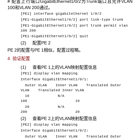
# 配置上行端口GigabitEthernet1/0/2为Trunk端口且允许VLAN
100和VLAN 200通过。
[PE1] interface gigabitethernet 1/0/2
[PE1-GigabitEthernet1/0/2] port link-type trunk
[PE1-GigabitEthernet1/0/2] port trunk permit vlan
100 200
[PE1-GigabitEthernet1/0/2] quit
(2) 配置PE 2
PE 2的配置与PE 1相似，配置过程略。
4. 验证配置
(1) 查看PE 1上的VLAN映射配置信息
[PE1] display vlan mapping
Interface GigabitEthernet1/0/1:
Outer VLAN Inner VLAN Translated Outer
VLAN Translated Inner VLAN
10 N/A
100 10
20 N/A
200 20
(2) 查看PE 2上的VLAN映射配置信息
[PE2] display vlan mapping
Interface GigabitEthernet1/0/2:
Outer VLAN Inner VLAN Translated Outer