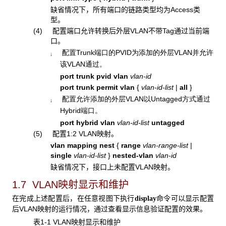
缺省情况下，所有端口的链路类型均为Access类
型。
(4) 配置端口允许转换后外层VLAN不带Tag通过当前端
口。
Trunk
PVID
VLAN
配置
端口的
为添加的外层
并允许
¡
VLAN
该
通过。
port trunk pvid vlan
vlan-id
port trunk permit vlan
{
vlan-id-list
|
all
}
VLAN
Untagged
配置允许添加的外层
以
方式通过
¡
Hybrid
端口。
port hybrid vlan
vlan-id-list
untagged
(5) 配置1:2 VLAN映射。
vlan mapping nest
{
range
vlan-range-list
|
single
vlan-id-list
}
nested-vlan
vlan-id
缺省情况下，接口上未配置VLAN映射。
1.7 VLAN
映射显示和维护
在完成上述配置后，在任意视图下执行
命令可以显示配置
display
后VLAN映射的运行情况，通过查看显示信息验证配置的效果。
表1-1 VLAN映射显示和维护