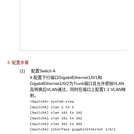
3. 配置步骤
(1) 配置Switch A
# 配置下行端口GigabitEthernet1/0/1和
GigabitEthernet1/0/2为Trunk端口且允许原始VLAN
及转换后VLAN通过，同时在端口上配置1:1 VLAN映
射。
<SwitchA> system-view
[SwitchA] vlan 2 to 3
[SwitchA] vlan 101 to 102
[SwitchA] vlan 201 to 202
[SwitchA] vlan 301 to 302
[SwitchA] interface gigabitethernet 1/0/1