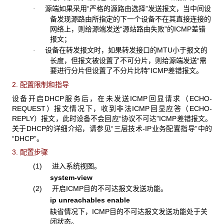
源端如果采用“严格的源路由选择”发送报文，当中间设
·
备发现源路由所指定的下一个设备不在其直接连接的
网络上，则给源端发送“源站路由失败”的ICMP差错
报文；
设备在转发报文时，如果转发接口的MTU小于报文的
·
长度，但报文被设置了不可分片，则给源端发送“需
要进行分片但设置了不分片比特”ICMP差错报文。
2. 配置限制和指导
设备开启DHCP服务后，在未发送ICMP回显请求（ECHO-
REQUEST）报文情况下，收到非法ICMP回显应答（ECHO-
REPLY）报文，此时设备不会回应“协议不可达”ICMP差错报文。
关于DHCP的详细介绍，请参见“三层技术-IP业务配置指导”中的
“DHCP”。
3. 配置步骤
(1) 进入系统视图。
system-view
(2) 开启ICMP目的不可达报文发送功能。
ip unreachables enable
缺省情况下，ICMP目的不可达报文发送功能处于关
闭状态。