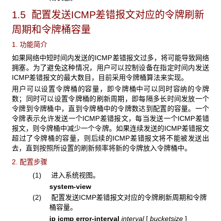
1.5 配置发送ICMP差错报文对应的令牌刷新
周期和令牌桶容量
1. 功能简介
如果网络中短时间内发送的ICMP差错报文过多，将可能导致网络
拥塞。为了避免这种情况，用户可以控制设备在指定时间内发送
ICMP差错报文的最大数目，目前采用令牌桶算法来实现。
用户可以设置令牌桶的容量，即令牌桶中可以同时容纳的令牌
数；同时可以设置令牌桶的刷新周期，即每隔多长时间发放一个
令牌到令牌桶中，直到令牌桶中的令牌数达到配置的容量。一个
令牌表示允许发送一个ICMP差错报文，每当发送一个ICMP差错
报文，则令牌桶中减少一个令牌。如果连续发送的ICMP差错报文
超过了令牌桶的容量，则后续的ICMP差错报文将不能被发送出
去，直到按照所设置的刷新频率将新的令牌放入令牌桶中。
2. 配置步骤
(1) 进入系统视图。
system-view
(2) 配置发送ICMP差错报文对应的令牌刷新周期和令牌
桶容量。
ip icmp
error-interval
interval
[
bucketsize
]