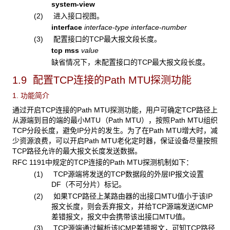
system-view
(2) 进入接口视图。
interface
interface-type interface-number
(3) 配置接口的TCP最大报文段长度。
tcp mss
value
缺省情况下，未配置接口的TCP最大报文段长度。
1.9 配置TCP连接的Path MTU探测功能
1. 功能简介
通过开启TCP连接的Path MTU探测功能，用户可确定TCP路径上
从源端到目的端的最小MTU（Path MTU），按照Path MTU组织
TCP分段长度，避免IP分片的发生。为了在Path MTU增大时，减
少资源浪费，可以开启Path MTU老化定时器，保证设备尽量按照
TCP路径允许的最大报文长度发送数据。
RFC 1191中规定的TCP连接的Path MTU探测机制如下：
(1) TCP源端将发送的TCP数据段的外层IP报文设置
DF（不可分片）标记。
(2) 如果TCP路径上某路由器的出接口MTU值小于该IP
报文长度，则会丢弃报文，并给TCP源端发送ICMP
差错报文，报文中会携带该出接口MTU值。
(3) TCP源端通过解析该ICMP差错报文，可知TCP路径