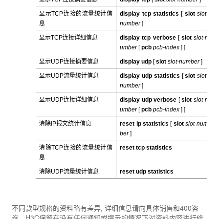
显示TCP连接的流量统计信
display tcp statistics
[
slot
slot-
息
number
]
显示TCP连接详细信息
display tcp verbose
[
slot
slot-n
umber
[
pcb
pcb-index
]
]
显示UDP连接摘要信息
display udp
[
slot
slot-number
]
显示UDP流量统计信息
display udp statistics
[
slot
slot-
number
]
显示UDP连接详细信息
display udp verbose
[
slot
slot-n
umber
[
pcb
pcb-index
]
]
清除IP报文统计信息
reset ip statistics
[
slot
slot-num
ber
]
清除TCP连接的流量统计信
reset tcp statistics
息
清除UDP流量统计信息
reset udp statistics
不同款型规格的资料略有差异, 详细信息请向具体销售和400咨
询。H3C保留在没有任何通知或提示的情况下对资料内容进行修