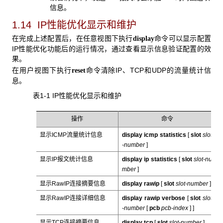
信息。
1.14 IP性能优化显示和维护
在完成上述配置后，在任意视图下执行
命令可以显示配置
display
IP性能优化功能后的运行情况，通过查看显示信息验证配置的效
果。
在用户视图下执行
命令清除IP、TCP和UDP的流量统计信
reset
息。
表1-1 IP
性能优化显示和维护
操作
命令
显示ICMP流量统计信息
display icmp statistics
[
slot
slot
-number
]
显示IP报文统计信息
display ip statistics
[
slot
slot-nu
mber
]
显示RawIP连接摘要信息
display rawip
[
slot
slot-number
]
显示RawIP连接详细信息
display rawip verbose
[
slot
slot
-number
[
pcb
pcb-index
]
]
显示TCP连接摘要信息
display tcp
[
slot
slot-number
]