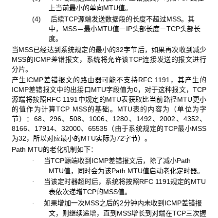
上当前最小的单向MTU值。
(4) 后续TCP源端发送数据段的长度不超过MSS。其
中，MSS＝最小MTU值－IP头部长度－TCP头部长
度。
当MSS已经达到系统规定的最小的32字节后，如果再次收到减少
MSS的ICMP差错报文，系统将允许该TCP连接发送的报文进行
分片。
产生ICMP差错报文的路由器可能不支持RFC 1191，其产生的
ICMP差错报文中的出接口MTU字段值为0，对于这种报文，TCP
源端将按照RFC 1191中规定的MTU表获取比当前路径MTU更小
的值作为计算TCP MSS的基础。MTU表的内容为（单位为字
节）：68、296、508、1006、1280、1492、2002、4352、
8166、17914、32000、65535（由于系统规定的TCP最小MSS
为32，所以对应最小的MTU实际为72字节）。
Path MTU的老化机制如下：
当TCP源端收到ICMP差错报文后，除了减小Path
·
MTU值，同时会为该Path MTU值启动老化定时器。
当该定时器超时后，系统将按照RFC 1191规定的MTU
·
表依次递增TCP的MSS值。
如果增加一次MSS之后的2分钟内未收到ICMP差错报
·
文，则继续递增，直到MSS增长到对端在TCP三次握