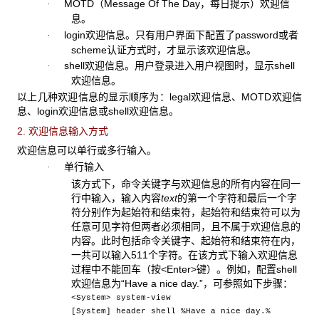
MOTD（Message Of The Day，每日提示）欢迎信
·
息。
login欢迎信息。只有用户界面下配置了password或者
·
scheme认证方式时，才显示该欢迎信息。
shell欢迎信息。用户登录进入用户视图时，显示shell
·
欢迎信息。
以上几种欢迎信息的显示顺序为：legal欢迎信息、MOTD欢迎信
息、login欢迎信息或shell欢迎信息。
2. 欢迎信息输入方式
欢迎信息可以单行或多行输入。
单行输入
·
该方式下，命令关键字与欢迎信息的所有内容在同一
行中输入，输入内容
text
的第一个字符和最后一个字
符分别作为起始符和结束符，起始符和结束符可以为
任意可见字符但两者必须相同，且不属于欢迎信息的
内容。此时包括命令关键字、起始符和结束符在内，
一共可以输入511个字符。在该方式下输入欢迎信息
过程中不能回车（按<Enter>键）。例如，配置shell
欢迎信息为“Have a nice day.”，可参照如下步骤：
<System> system-view
[System] header shell %Have a nice day.%