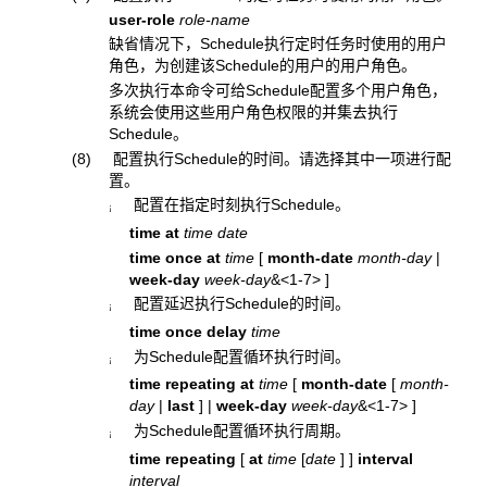
user-role
role-name
缺省情况下，Schedule执行定时任务时使用的用户
角色，为创建该Schedule的用户的用户角色。
多次执行本命令可给Schedule配置多个用户角色，
系统会使用这些用户角色权限的并集去执行
Schedule。
(8) 配置执行Schedule的时间。请选择其中一项进行配
置。
配置在指定时刻执行Schedule。
¡
time at
time date
time
once
at
time
[
month-date
month-day
|
week-day
week-day
&<1-7>
]
配置延迟执行Schedule的时间。
¡
time once
delay
time
为Schedule配置循环执行时间。
¡
time
repeating at
time
[
month-date
[
month-
day
|
last
]
|
week-day
week-day
&<1-7>
]
为Schedule配置循环执行周期。
¡
time repeating
[
at
time
[
date
]
]
interval
interval