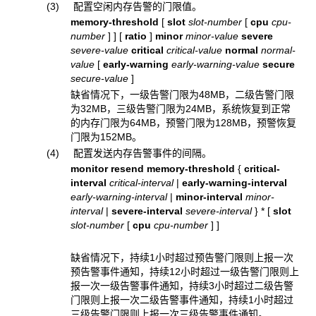
(3) 配置空闲内存告警的门限值。
memory-threshold
[
slot
slot-number
[
cpu
cpu-
number
]
]
[
ratio
]
minor
minor-value
severe
severe-value
critical
critical-value
normal
normal-
value
[
early-warning
early-warning-value
secure
secure-value
]
缺省情况下，一级告警门限为48MB，二级告警门限
为32MB，三级告警门限为24MB，系统恢复到正常
的内存门限为64MB，预警门限为128MB，预警恢复
门限为152MB。
(4) 配置发送内存告警事件的间隔。
monitor resend memory-threshold
{
critical-
interval
critical-interval
|
early-warning-interval
early-warning-interval
|
minor-interval
minor-
interval
|
severe-interval
severe-interval
} * [
slot
slot-number
[
cpu
cpu-number
] ]
缺省情况下，持续1小时超过预告警门限则上报一次
预告警事件通知，持续12小时超过一级告警门限则上
报一次一级告警事件通知，持续3小时超过二级告警
门限则上报一次二级告警事件通知，持续1小时超过
三级告警门限则上报一次三级告警事件通知。