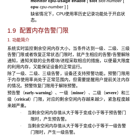
monitor cpu-usage enable
[
slot
slot-number
[
cpu
cpu-number
]
]
缺省情况下，CPU使用率历史记录功能处于开启状
态。
1.9 配置内存告警门限
1. 功能简介
系统实时监控剩余空闲内存大小，当条件达到一级、二级、三级
告警门限或者恢复正常状态门限时，就产生相应的告警/告警解除
通知，通知关联的业务模块/进程采取相应的措施，以便最大限度
的利用内存，又能保证设备的正常运行。
除了一级、二级、三级告警，设备还支持预警功能。预警门限用
于内存使用率尚处于正常范围内，但需要提醒用户提前关注内存
的情况。预警恢复门限用于解除预警。
预告警（
）、一级（
）、二级（
）和三
early-warning
minor
severe
级（
）门限，对应的剩余空闲内存越来越少，紧急程度越
critical
来越严重。
当剩余空闲内存值从大于等于变成小于等于预告警门
·
限时，产生预告警。
当剩余空闲内存值从大于等于变成小于等于一级告警
·
门限时，产生一级告警。