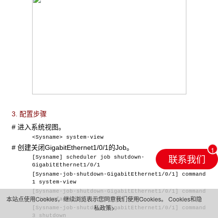
3. 配置步骤
# 进入系统视图。
<Sysname> system-view
# 创建关闭GigabitEthernet1/0/1的Job。
联系我们
[Sysname] scheduler job shutdown-
GigabitEthernet1/0/1
[Sysname-job-shutdown-GigabitEthernet1/0/1] command
1 system-view
[Sysname-job-shutdown-GigabitEthernet1/0/1] command
本站点使用Cookies，继续浏览表示您同意我们使用Cookies。
Cookies和隐
2 interface gigabitethernet 1/0/1
私政策>
[Sysname-job-shutdown-GigabitEthernet1/0/1] command
3 shutdown