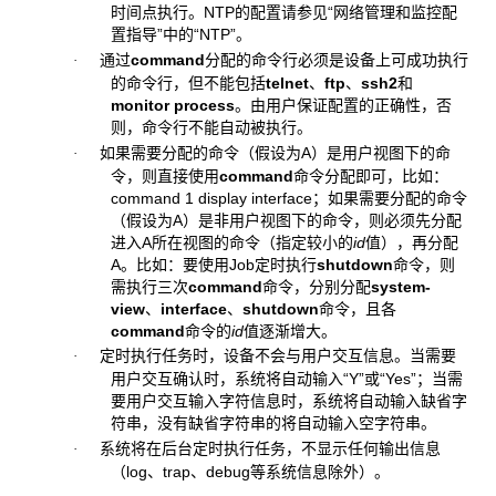
时间点执行。NTP的配置请参见“网络管理和监控配
置指导”中的“NTP”。
通过
command
分配的命令行必须是设备上可成功执行
·
的命令行，但不能包括
telnet
、
ftp
、
ssh2
和
monitor process
。由用户保证配置的正确性，否
则，命令行不能自动被执行。
如果需要分配的命令（假设为A）是用户视图下的命
·
令，则直接使用
command
命令分配即可，比如：
command 1 display interface；如果需要分配的命令
（假设为A）是非用户视图下的命令，则必须先分配
进入A所在视图的命令（指定较小的
id
值），再分配
A。比如：要使用Job定时执行
shutdown
命令，则
需执行三次
command
命令，分别分配
system-
view
、
interface
、
shutdown
命令，且各
command
命令的
id
值逐渐增大。
定时执行任务时，设备不会与用户交互信息。当需要
·
用户交互确认时，系统将自动输入“Y”或“Yes”；当需
要用户交互输入字符信息时，系统将自动输入缺省字
符串，没有缺省字符串的将自动输入空字符串。
系统将在后台定时执行任务，不显示任何输出信息
·
（log、trap、debug等系统信息除外）。