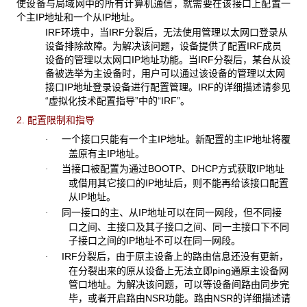
使设备与局域网中的所有计算机通信，就需要在该接口上配置一
个主IP地址和一个从IP地址。
IRF环境中，当IRF分裂后，无法使用管理以太网口登录从
设备排除故障。为解决该问题，设备提供了配置IRF成员
设备的管理以太网口IP地址功能。当IRF分裂后，某台从设
备被选举为主设备时，用户可以通过该设备的管理以太网
接口IP地址登录设备进行配置管理。IRF的详细描述请参见
“虚拟化技术配置指导”中的“IRF”。
2. 配置限制和指导
一个接口只能有一个主IP地址。新配置的主IP地址将覆
·
盖原有主IP地址。
当接口被配置为通过BOOTP、DHCP方式获取IP地址
·
或借用其它接口的IP地址后，则不能再给该接口配置
从IP地址。
同一接口的主、从IP地址可以在同一网段，但不同接
·
口之间、主接口及其子接口之间、同一主接口下不同
子接口之间的IP地址不可以在同一网段。
IRF分裂后，由于原主设备上的路由信息还没有更新，
·
在分裂出来的原从设备上无法立即ping通原主设备网
管口地址。为解决该问题，可以等设备间路由同步完
毕，或者开启路由NSR功能。路由NSR的详细描述请