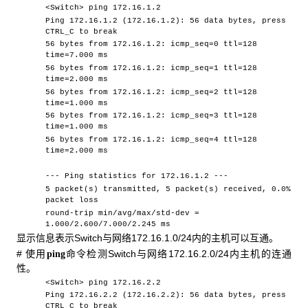
<Switch> ping 172.16.1.2
Ping 172.16.1.2 (172.16.1.2): 56 data bytes, press
CTRL_C to break
56 bytes from 172.16.1.2: icmp_seq=0 ttl=128
time=7.000 ms
56 bytes from 172.16.1.2: icmp_seq=1 ttl=128
time=2.000 ms
56 bytes from 172.16.1.2: icmp_seq=2 ttl=128
time=1.000 ms
56 bytes from 172.16.1.2: icmp_seq=3 ttl=128
time=1.000 ms
56 bytes from 172.16.1.2: icmp_seq=4 ttl=128
time=2.000 ms
--- Ping statistics for 172.16.1.2 ---
5 packet(s) transmitted, 5 packet(s) received, 0.0%
packet loss
round-trip min/avg/max/std-dev =
1.000/2.600/7.000/2.245 ms
显示信息表示Switch与网络172.16.1.0/24内的主机可以互通。
# 使用
命令检测Switch与网络172.16.2.0/24内主机的连通
ping
性。
<Switch> ping 172.16.2.2
Ping 172.16.2.2 (172.16.2.2): 56 data bytes, press
CTRL_C to break