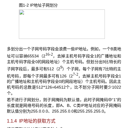
图1-2 IP
地址子网划分
多划分出一个子网号码字段会浪费一些IP
地址。例如，一个B类地
16-2
址可以容纳65534（2
，去掉主机号码字段全1的广播地址和
主机号码字段全0的网段地址）个主机号码。但划分出9比特长的
9
子网字段后，最多可有512（2
）个子网，每个子网有7比特的主
7-2
机号码，即每个子网最多可有126（2
，去掉主机号码字段全1
的广播地址和主机号码字段全0的网段地址）个主机号码。因此主
机号码的总数是512
126=64512个，比不划分子网时要少1022
*
个。
若不进行子网划分，则子网掩码为默认值，此时子网掩码中“1”的
长度就是网络号码的长度，即A、B、C类IP地址对应的子网掩码
默认值分别为255.0.0.0、255.255.0.0和255.255.255.0。
1.1.4 IP
地址的获取方式