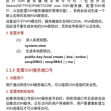
执行SSH服务器相关命令行时（包括开启
Stelnet/SFTP/SCP/NETCONF over SSH服务器、配置SSH用
户、以及配置SSH服务器端的管理功能），系统会自动生成一个
默认名称的本地RSA密钥对。
设备运行于FIPS模式时，服务器端仅支持ECDSA、RSA密钥对，
因此请不要生成本地的DSA密钥对，否则会导致用户认证失败。
3. 配置步骤
(1) 进入系统视图。
system-view
(2) 生成本地密钥对。
public-key local create
{
dsa
|
ecdsa
{
secp256r1
|
secp
384
r1
} |
rsa
}
1.3.3 配置SSH
服务端口号
1. 功能简介
用户通过修改SSH服务端口号，可以提高SSH连接的安全性。
2. 配置限制和指导
如果修改端口号前SSH服务是开启的，则修改端口号后系统会自
动重启SSH服务，正在访问的用户将被断开，用户需要重新建立
SSH连接后才可以继续访问。