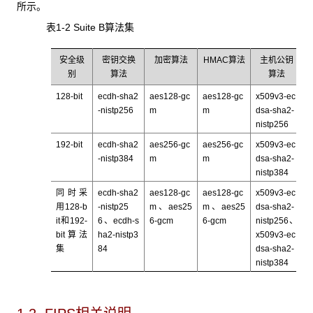
所示。
表1-2 Suite B
算法集
安全级
密钥交换
加密算法
HMAC算法
主机公钥
别
算法
算法
128-bit
ecdh-sha2
aes128-gc
aes128-gc
x509v3-ec
-nistp256
m
m
dsa-sha2-
nistp256
192-bit
ecdh-sha2
aes256-gc
aes256-gc
x509v3-ec
-nistp384
m
m
dsa-sha2-
nistp384
同时采
ecdh-sha2
aes128-gc
aes128-gc
x509v3-ec
用128-b
-nistp25
m
、
aes25
m
、
aes25
dsa-sha2-
it和192-
6
、
ecdh-s
6-gcm
6-gcm
nistp256
、
bit算法
ha2-nistp3
x509v3-ec
集
84
dsa-sha2-
nistp384