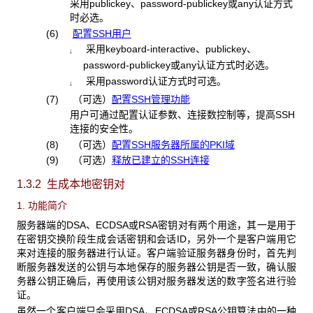
采用publickey、password-publickey或any认证方式
时必选。
(6)
配置SSH用户
采用keyboard-interactive、publickey、
¡
password-publickey或any认证方式时必选。
采用password认证方式时可选。
¡
(7) （可选）
配置SSH管理功能
用户可通过配置认证参数、连接数控制等，提高SSH
连接的安全性。
(8) （可选）
配置SSH服务器所属的PKI域
(9) （可选）
释放已建立的SSH连接
1.3.2 生成本地密钥对
1. 功能简介
服务器端的DSA、ECDSA或RSA密钥对有两个用途，其一是用于
在密钥交换阶段生成会话密钥和会话ID，另外一个是客户端用它
来对连接的服务器进行认证。客户端验证服务器身份时，首先判
断服务器发送的公钥与本地保存的服务器公钥是否一致，确认服
务器公钥正确后，再使用该公钥对服务器发送的数字签名进行验
证。
虽然一个客户端只会采用DSA、ECDSA或RSA公钥算法中的一种