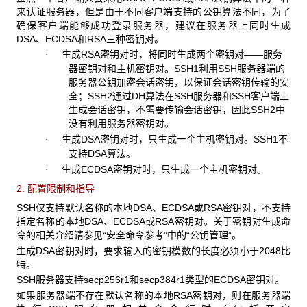
来认证服务器，但是由于不同客户端支持的公钥算法不同，为了
确保客户端能够成功登录服务器，建议在服务器上同时生成
DSA、ECDSA和RSA三种密钥对。
生成RSA密钥对时，将同时生成两个密钥对——服务
·
器密钥对和主机密钥对。SSH1利用SSH服务器端的
服务器公钥加密会话密钥，以保证会话密钥传输的安
全；SSH2通过DH算法在SSH服务器和SSH客户端上
生成会话密钥，不需要传输会话密钥，因此SSH2中
没有利用服务器密钥对。
生成DSA密钥对时，只生成一个主机密钥对。SSH1不
·
支持DSA算法。
生成ECDSA密钥对时，只生成一个主机密钥对。
·
2. 配置限制和指导
SSH仅支持默认名称的本地DSA、ECDSA或RSA密钥对，不支持
指定名称的本地DSA、ECDSA或RSA密钥对。关于密钥对生成命
令的相关介绍请参见“安全命令参考”中的“公钥管理”。
生成DSA密钥对时，要求输入的密钥模数的长度必须小于2048比
特。
SSH服务器支持secp256r1和secp384r1类型的ECDSA密钥对。
如果服务器端不存在默认名称的本地RSA密钥对，则在服务器端