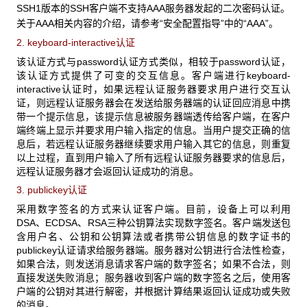
SSH1版本的SSH客户端不支持AAA服务器发起的二次密码认证。
关于AAA相关内容的介绍，请参考“安全配置指导”中的“AAA”。
2. keyboard-interactive认证
该认证方式与password认证方式类似，相较于password认证，
该认证方式提供了可变的交互信息。客户端进行keyboard-
interactive认证时，如果远程认证服务器要求用户进行交互认
证，则远程认证服务器会在发送给服务器端的认证回应消息中携
带一个提示信息，该提示信息被服务器端透传给客户端，在客户
端终端上显示并要求用户输入指定的信息。当用户提交正确的信
息后，若远程认证服务器继续要求用户输入其它的信息，则重复
以上过程，直到用户输入了所有远程认证服务器要求的信息后，
远程认证服务器才会返回认证成功的消息。
3. publickey认证
采用数字签名的方式来认证客户端。目前，设备上可以利用
DSA、ECDSA、RSA三种公钥算法实现数字签名。客户端发送包
含用户名、公钥和公钥算法或者携带公钥信息的数字证书的
publickey认证请求给服务器端。服务器对公钥进行合法性检查，
如果合法，则发送消息请求客户端的数字签名；如果不合法，则
直接发送失败消息；服务器收到客户端的数字签名之后，使用客
户端的公钥对其进行解密，并根据计算结果返回认证成功或失败
的消息。