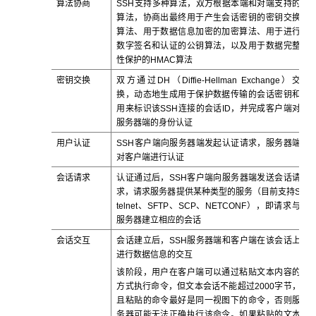
算法协商
SSH支持多种算法，双方根据本端和对端支持的
算法，协商出最终用于产生会话密钥的密钥交换
算法、用于数据信息加密的加密算法、用于进行
数字签名和认证的公钥算法，以及用于数据完整
性保护的HMAC算法
密钥交换
双方通过DH（Diffie-Hellman Exchange）交
换，动态地生成用于保护数据传输的会话密钥和
用来标识该SSH连接的会话ID，并完成客户端对
服务器端的身份认证
用户认证
SSH客户端向服务器端发起认证请求，服务器端
对客户端进行认证
会话请求
认证通过后，SSH客户端向服务器端发送会话请
求，请求服务器提供某种类型的服务（目前支持S
telnet、SFTP、SCP、NETCONF），即请求与
服务器建立相应的会话
会话交互
会话建立后，SSH服务器端和客户端在该会话上
进行数据信息的交互
该阶段，用户在客户端可以通过粘贴文本内容的
方式执行命令，但文本会话不能超过2000字节，
且粘贴的命令最好是同一视图下的命令，否则服
务器可能无法正确执行该命令。如果粘贴的文本