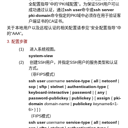
全配置指导”中的“PKI域配置”。为保证SSH用户可以
成功通过认证，通过
ssh user
命令或
ssh server
pki-domain
命令指定的PKI域中必须存在用于验证客
户端证书的CA证书。
关于本地用户以及远程认证的相关配置请参见“安全配置指导”中
的“AAA”。
3. 配置步骤
(1) 进入系统视图。
system-view
(2) 创建SSH用户，并指定SSH用户的服务类型和认证
方式。
（非FIPS模式）
ssh user
username
service-type
{
all
|
netconf
|
scp
|
sftp
|
stelnet
}
authentication-type
{
keyboard-interactive
|
password
|
{
any
|
password-publickey
|
publickey
}
[
assign
{
pki-
domain
domain-name
|
publickey
keyname
&<1-
6>
}
]
}
（FIPS模式）
ssh user
username
service-type
{
all
|
netconf
|