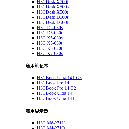
H3CDesk X700t
H3CDesk X500s
H3CDesk X500t
H3CDesk D500s
H3CDesk D500t
H3C D5-030s
H3C D5-030t
H3C X5-030s
H3C X5-030t
H3C X5-020t
H3C X7-030s
商用笔记本
H3CBook Ultra 14T G3
H3CBook Pro 14
H3CBook Pro 14 G2
H3CBook Ultra 14
H3CBook Ultra 14T
商用显示器
H3C M8-271U
H3C M4-271Q