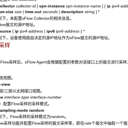
ollector
collector-id
[
vpn-instance
vpn-instance-name
]
{
ip
ipv4-add
am-size
size
|
time-out
seconds
|
description
string
]
*
下，未配置sFlow Collector的相关信息。
Flow报文的源IP地址。
source
{
ip
ipv4-address
|
ipv6
ipv6-address
}
*
下，设备使用路由决定的源IP地址作为sFlow报文的源IP地址。
w采样
low采样后，sFlow Agent会根据配置的参数对该接口上的报文进行采
系统视图。
-view
二层/三层以太网接口视图。
ce
interface-type
interface-number
选）配置Flow采样的采样模式。
sampling-mode
random
下，Flow采样的采样模式为random。
low采样功能并配置Flow采样的报文采样率，即在
rate
个报文中抽取一个报