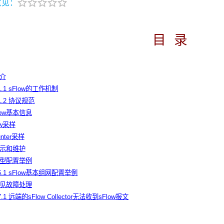
意见：
目
录
简介
.1.1 sFlow的工作机制
.1.2 协议规范
Flow基本信息
ow采样
unter采样
w显示和维护
ow典型配置举例
.6.1 sFlow基本组网配置举例
ow常见故障处理
7.1 远端的sFlow Collector无法收到sFlow报文