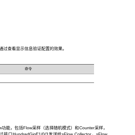
，通过查看显示信息验证配置的效果。
命令
启sFlow功能，包括Flow采样（选择随机模式）和Counter采样，
dGigE1/0/3发送给sFlow Collector，sFlow