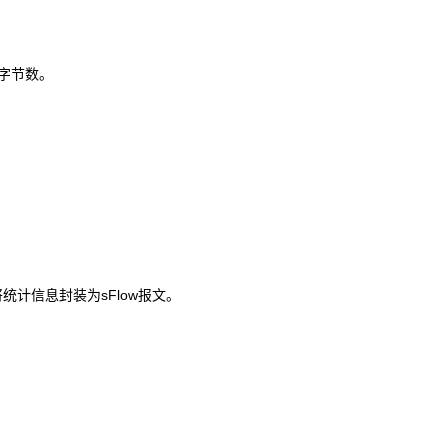
字节数。
将统计信息封装为sFlow报文。