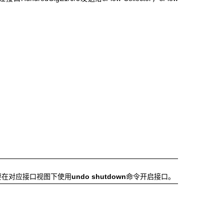
际需要在对应接口视图下使用
undo shutdown
命令开启接口。