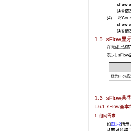
sflow c
缺省情况
(4) 将Coun
sflow 
缺省情况
1.5 sFlow
在完成上述
表1-1 sFl
显示sFlow
1.6 sFlow
典
1.6.1 sFlow
1. 组网需求
如
图1-2
所示，
从而对该接口的