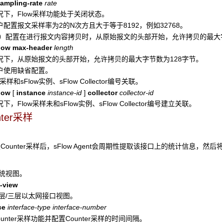
sampling-rate
rate
况下，Flow采样功能处于关闭状态。
配置报文采样率为2的N次方且大于等于8192，例如32768。
选）配置在进行报文内容拷贝时，从原始报文的头部开始，允许拷贝的最大
flow max-header
length
况下，从原始报文的头部开始，允许拷贝的最大字节数为128字节。
户使用缺省配置。
采样和sFlow实例、sFlow Collector编号关联。
flow
[
instance
instance-id
]
collector
collector-id
下，Flow采样未和sFlow实例、sFlow Collector编号建立关联。
nter采样
ounter采样后，sFlow Agent会周期性提取该接口上的统计信息，然后
系统视图。
-view
二层/三层以太网接口视图。
ce
interface-type
interface-number
ounter采样功能并配置Counter采样的时间间隔。