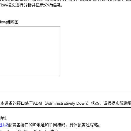
or对sFlow报文进行分析并显示分析结果。
low
组网图
设备的接口处于ADM（Administratively Down）状态，请根据实
P地址
图1-2
配置各接口的IP地址和子网掩码，具体配置过程略。