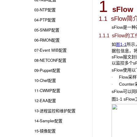
1
sFlow
03-NTP配置
1.1 sFlow
简
04-PTP配置
sFlow是
05-SNMP配置
1.1.1 sFlow
的工
06-RMON配置
如
图1-1
所示，
07-Event MIB配置
据包信息，将
sFlow报文封
08-NETCONF配置
以监控多个sFl
09-Puppet配置
sFlow使
Flow采
·
10-Chef配置
Count
·
11-CWMP配置
sFlow可
图1-1 sFlow
12-EAA配置
13-进程监控和维护配置
14-Sampler配置
15-镜像配置