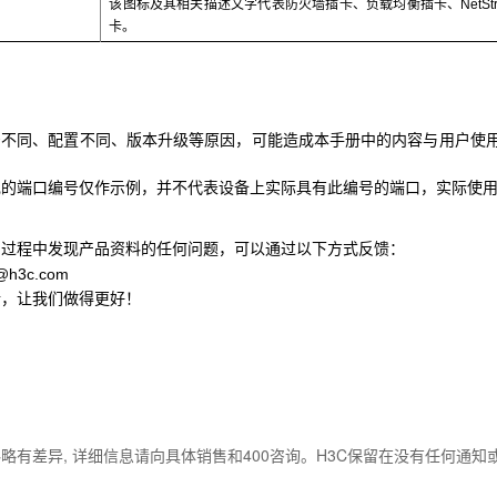
该图标及其相关描述文字代表防火墙插卡、负载均衡插卡、NetStre
卡。
号不同、配置不同、版本升级等原因，可能造成本手册中的内容与用户使
现的端口编号仅作示例，并不代表设备上实际具有此编号的端口，实际使
用过程中发现产品资料的任何问题，可以通过以下方式反馈：
o@h3c.com
馈，让我们做得更好！
略有差异, 详细信息请向具体销售和400咨询。H3C保留在没有任何通