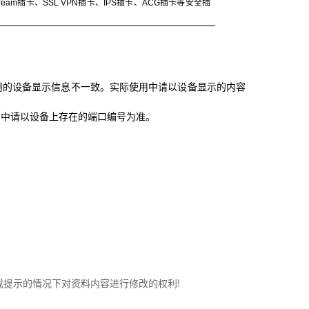
am插卡、SSL VPN插卡、IPS插卡、ACG插卡等安全插
用的设备显示信息不一致。实际使用中请以设备显示的内容
用中请以设备上存在的端口编号为准。
知或提示的情况下对资料内容进行修改的权利!