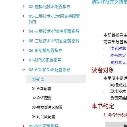
请您评分并反馈
02-虚拟化技术配置指导
03-二层技术-以太网交换配置
指导
04-三层技术-IP业务配置指导
本配置指导主
05-三层技术-IP路由配置指导
前言部分包
读者对象
·
06-IP组播配置指导
本书约定
·
07-MPLS配置指导
资料意见
·
08-ACL和QoS配置指导
读者对象
本手册主要
00-前言
网络规划
·
01-ACL配置
现场技术支
·
02-QoS配置
负责网络配
·
本书约定
03-数据缓冲区配置
1. 命令行格
04-时间段配置
09-安全配置指导