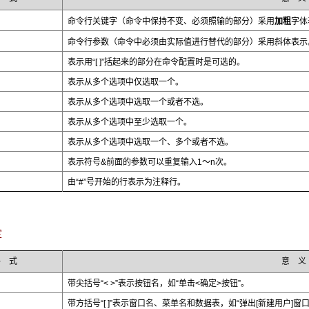
加粗
命令行关键字（命令中保持不变、必须照输的部分）采用
字体
斜体
命令行参数（命令中必须由实际值进行替代的部分）采用
表示
表示用“[ ]”括起来的部分在命令配置时是可选的。
表示从多个选项中仅选取一个。
表示从多个选项中选取一个或者不选。
表示从多个选项中至少选取一个。
表示从多个选项中选取一个、多个或者不选。
表示符号&前面的参数可以重复输入1～n次。
由“#”号开始的行表示为注释行。
定
格 式
意 义
带尖括号“< >”表示按钮名，如“单击<确定>按钮”。
带方括号“[ ]”表示窗口名、菜单名和数据表，如“弹出[新建用户]窗口