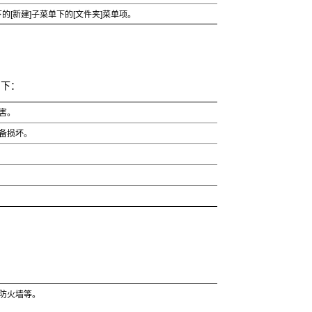
下的[新建]子菜单下的[文件夹]菜单项。
如下：
害。
备损坏。
防火墙等。