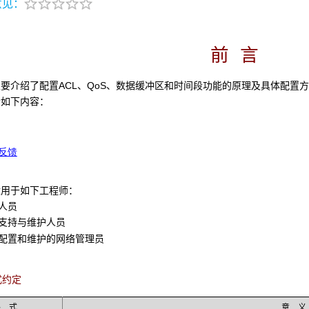
意见：
前 言
要介绍了配置ACL、QoS、数据缓冲区和时间段功能的原理及具体配置
含如下内容：
反馈
适用于如下工程师：
人员
持与维护人员
置和维护的网络管理员
式约定
格 式
意 义