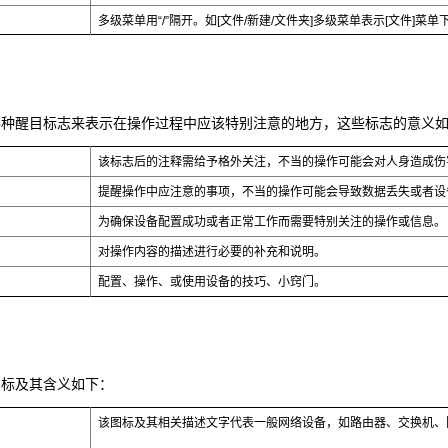
多级菜单用“/”隔开。如[文件/新建/文件夹]多级菜单表示[文件]菜单
各种醒目标志来表示在操作过程中应该特别注意的地方，这些标志的意义
该标志后的注释需给予格外关注，不当的操作可能会对人身造成伤
提醒操作中应注意的事项，不当的操作可能会导致数据丢失或者设
为确保设备配置成功或者正常工作而需要特别关注的操作或信息。
对操作内容的描述进行必要的补充和说明。
配置、操作、或使用设备的技巧、小窍门。
图标及其含义如下：
该图标及其相关描述文字代表一般网络设备，如路由器、交换机、