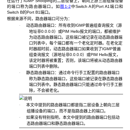
在运行了IGMP Snooping的二层设备上，朝向上游三层组播设备
的端口称为路由器端口。如
图1-2
中Switch A的Port A1端口和
Switch B的Port B1端口。
根据来源不同，路由器端口可分为：
动态路由器端口：所有收到IGMP普遍组查询报文（源
·
地址非0.0.0.0）或PIM Hello报文的端口，都被维护
为动态路由器端口。这些端口被记录在动态路由器端
口列表中，每个端口都有一个老化定时器。在老化定
时器超时前，动态路由器端口如果收到了IGMP普遍
组查询报文（源地址非0.0.0.0）或PIM Hello报文，
该定时器将被重置；否则，该端口将被从动态路由器
端口列表中删除。
静态路由器端口：通过命令行手工配置的路由器端口
·
称为静态路由器端口，这些端口被记录在静态路由器
端口列表中。静态路由器端口只能通过命令行手工删
除，不会被老化。
本文中提到的路由器端口都是指二层设备上朝向三层
·
组播设备的端口，而不是指路由器上的端口。
如果没有特别指明，本文中提到的路由器端口包括动
·
态路由器端口和静态路由器端口。