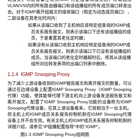
VLAN/VSI内的所有路由器端口和该组播组的所有成员端口转发出
去。对于IGMP离开组报文的接收端口（假定为动态成员端口），
二层设备在其老化时间内：
如果从该端口收到了主机响应该特定组查询的IGMP成
·
员关系报告报文，则表示该端口下还有该组播组的成
员，于是重置其老化定时器；
如果没有从该端口收到主机响应特定组查询的IGMP成
·
员关系报告报文，则表示该端口下已没有该组播组的
成员。当该端口的老化定时器超时后，将其从该组播
组所对应转发表项的出端口列表中删除。
1.1.4 IGMP Snooping Proxy
为了减少上游设备收到的IGMP报告报文和离开报文的数量，可以
通过在边缘设备上配置IGMP Snooping Proxy（IGMP Snooping
代理）功能，使其能够代理下游主机向上游设备发送报告报文和
离开报文。配置了IGMP Snooping Proxy功能的设备称为IGMP
Snooping代理设备，在其上游设备看来，它就相当于一台主机。
但主机上的IGMP成员关系报告抑制机制在IGMP Snooping代理
设备上并不会生效。有关主机上的IGMP成员关系报告抑制机制的
详细介绍，请参见“IP组播配置指导”中的“IGMP”。
图1-3 IGMP Snooping Proxy
组网图