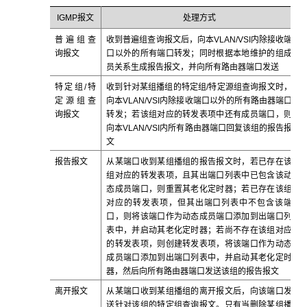
IGMP报文
处理方式
普遍组查
收到普遍组查询报文后，向本VLAN/VSI内除接收端
询报文
口以外的所有端口转发；同时根据本地维护的组成
员关系生成报告报文，并向所有路由器端口发送
特定组/特
收到针对某组播组的特定组/特定源组查询报文时，
定源组查
向本VLAN/VSI内除接收端口以外的所有路由器端口
询报文
转发；若该组对应的转发表项中还有成员端口，则
向本VLAN/VSI内所有路由器端口回复该组的报告报
文
报告报文
从某端口收到某组播组的报告报文时，若已存在该
组对应的转发表项，且其出端口列表中已包含该动
态成员端口，则重置其老化定时器；若已存在该组
对应的转发表项，但其出端口列表中不包含该端
口，则将该端口作为动态成员端口添加到出端口列
表中，并启动其老化定时器；若尚不存在该组对应
的转发表项，则创建转发表项，将该端口作为动态
成员端口添加到出端口列表中，并启动其老化定时
器，然后向所有路由器端口发送该组的报告报文
离开报文
从某端口收到某组播组的离开报文后，向该端口发
送针对该组的特定组查询报文。只有当删除某组播