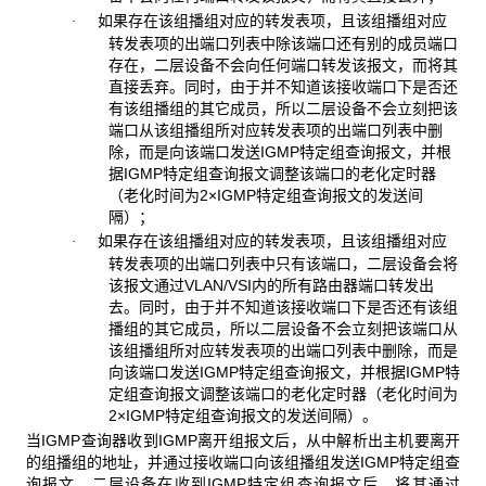
如果存在该组播组对应的转发表项，且该组播组对应
·
转发表项的出端口列表中除该端口还有别的成员端口
存在，二层设备不会向任何端口转发该报文，而将其
直接丢弃。同时，由于并不知道该接收端口下是否还
有该组播组的其它成员，所以二层设备不会立刻把该
端口从该组播组所对应转发表项的出端口列表中删
除，而是向该端口发送IGMP特定组查询报文，并根
据IGMP特定组查询报文调整该端口的老化定时器
（老化时间为2×IGMP特定组查询报文的发送间
隔）；
如果存在该组播组对应的转发表项，且该组播组对应
·
转发表项的出端口列表中只有该端口，二层设备会将
该报文通过VLAN/VSI内的所有路由器端口转发出
去。同时，由于并不知道该接收端口下是否还有该组
播组的其它成员，所以二层设备不会立刻把该端口从
该组播组所对应转发表项的出端口列表中删除，而是
向该端口发送IGMP特定组查询报文，并根据IGMP特
定组查询报文调整该端口的老化定时器（老化时间为
2×IGMP特定组查询报文的发送间隔）。
当IGMP查询器收到IGMP离开组报文后，从中解析出主机要离开
的组播组的地址，并通过接收端口向该组播组发送IGMP特定组查
询报文。二层设备在收到IGMP特定组查询报文后，将其通过