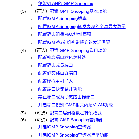
使能VLAN的IGMP Snooping
¡
(3)
（可选）
配置IGMP Snooping基本功能
配置IGMP Snooping版本
¡
配置IGMP Snooping转发表项的全局最大数量
¡
配置静态组播MAC地址表项
¡
配置IGMP特定组查询报文的发送间隔
¡
(4)
（可选）
配置IGMP Snooping端口功能
配置
动态
端口老化定时器
¡
配置静态成员端口
¡
配置静态路由器端口
¡
配置模拟主机加入
¡
配置端口快速离开
功能
¡
禁止端口成为动态路由器端口
¡
开启端口识别IGMP报文
内层VLAN功能
¡
(5)
（可选）
配置二层组播数据转发模式
(6)
（可选）
配置IGMP Snooping查询器
开启IGMP Snooping查询器
¡
开启IGMP Snooping查询器选举功能
¡