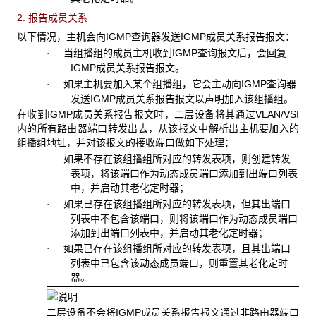
2. 报告成员关系
以下情况，主机会向IGMP查询器发送IGMP成员关系报告报文：
当组播组的成员主机收到IGMP查询报文后，会回复
·
IGMP成员关系报告报文。
如果主机要加入某个组播组，它会主动向IGMP查询器
·
发送IGMP成员关系报告报文以声明加入该组播组。
在收到IGMP成员关系报告报文时，二层设备将其通过VLAN/VSI
内的所有路由器端口转发出去，从该报文中解析出主机要加入的
组播组地址，并对该报文的接收端口做如下处理：
如果不存在该组播组所对应的转发表项，则创建转发
·
表项，将该端口作为动态成员端口添加到出端口列表
中，并启动其老化定时器；
如果已存在该组播组所对应的转发表项，但其出端口
·
列表中不包含该端口，则将该端口作为动态成员端口
添加到出端口列表中，并启动其老化定时器；
如果已存在该组播组所对应的转发表项，且其出端口
·
列表中已包含该动态成员端口，则重置其老化定时
器。
二层设备不会将IGMP成员关系报告报文通过非路由器端口