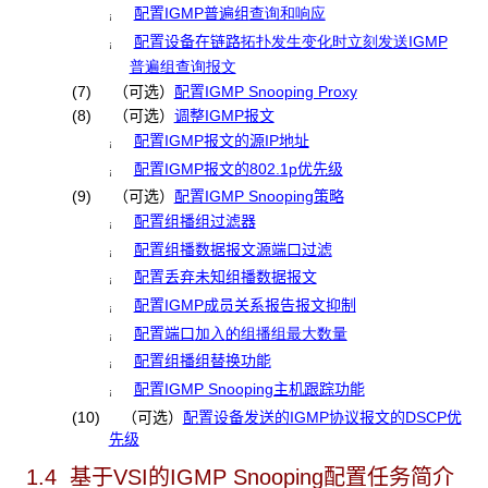
配置IGMP普遍组
查询和响应
¡
配置设备在链路
拓扑
发生变化时立刻发送
IGMP
¡
普遍组查询报文
(7)
（可选）
配置IGMP Snooping Proxy
(8)
（可选）
调整IGMP报文
配置IGMP报文的源IP地址
¡
配置IGMP报文的802.1p优先级
¡
(9)
（可选）
配置IGMP Snooping策略
配置组播组过滤器
¡
配置组播数据报文源端口过滤
¡
配置丢弃未知组播数据报文
¡
配置IGMP成员关系报告报文抑制
¡
配置端口
加入
的组播组最大数量
¡
配置组播组替换功能
¡
配置IGMP Snooping主机跟踪功能
¡
(10)
（可选）
配置设备发送的IGMP协议报文的DSCP优
先级
1.4 基于VSI的IGMP Snooping配置任务简介