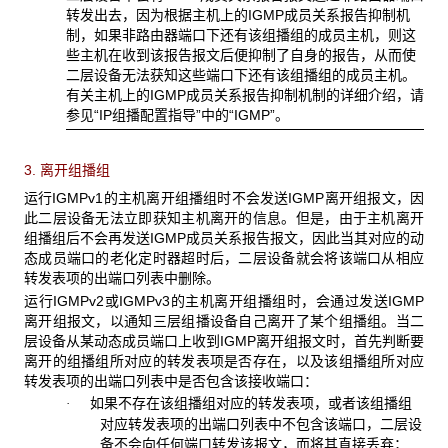
转发出去，因为根据主机上的IGMP成员关系报告抑制机
制，如果非路由器端口下还有该组播组的成员主机，则这
些主机在收到该报告报文后便抑制了自身的报告，从而使
二层设备无法获知这些端口下还有该组播组的成员主机。
有关主机上的IGMP成员关系报告抑制机制的详细介绍，请
参见“IP组播配置指导”中的“IGMP”。
3. 离开组播组
运行IGMPv1的主机离开组播组时不会发送IGMP离开组报文，因
此二层设备无法立即获知主机离开的信息。但是，由于主机离开
组播组后不会再发送IGMP成员关系报告报文，因此当其对应的动
态成员端口的老化定时器超时后，二层设备就会将该端口从相应
转发表项的出端口列表中删除。
运行IGMPv2或IGMPv3的主机离开组播组时，会通过发送IGMP
离开组报文，以通知三层组播设备自己离开了某个组播组。当二
层设备从某动态成员端口上收到IGMP离开组报文时，首先判断要
离开的组播组所对应的转发表项是否存在，以及该组播组所对应
转发表项的出端口列表中是否包含该接收端口：
如果不存在该组播组对应的转发表项，或者该组播组
·
对应转发表项的出端口列表中不包含该端口，二层设
备不会向任何端口转发该报文，而将其直接丢弃；