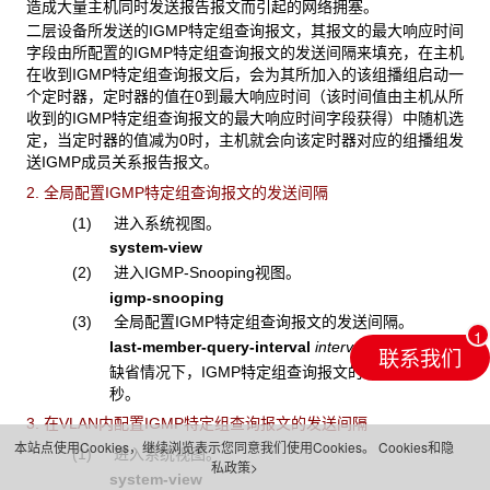
造成大量主机同时发送报告报文而引起的网络拥塞。
二层设备所发送的IGMP特定组查询报文，其报文的最大响应时间
字段由所配置的IGMP特定组查询报文的发送间隔来填充，在主机
在收到IGMP特定组查询报文后，会为其所加入的该组播组启动一
个定时器，定时器的值在0到最大响应时间（该时间值由主机从所
收到的IGMP特定组查询报文的最大响应时间字段获得）中随机选
定，当定时器的值减为0时，主机就会向该定时器对应的组播组发
送IGMP成员关系报告报文。
2. 全局配置IGMP特定组查询报文的发送间隔
(1) 进入系统视图。
system-view
(2) 进入IGMP-Snooping视图。
igmp-snooping
(3) 全局配置IGMP特定组查询报文的发送间隔。
last-member-query-interval
interval
联系我们
缺省情况下，IGMP特定组查询报文的发送间隔为1
秒。
3. 在VLAN内配置IGMP特定组查询报文的发送间隔
本站点使用Cookies，继续浏览表示您同意我们使用Cookies。
Cookies和隐
(1) 进入系统视图。
私政策>
system-view