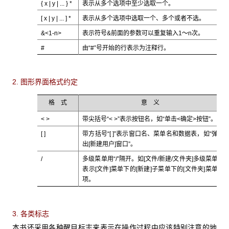
{ x | y | ... } *
表示从多个选项中至少选取一个。
[ x | y | ... ] *
表示从多个选项中选取一个、多个或者不选。
&<1-n>
表示符号&前面的参数可以重复输入1～n次。
#
由“#”号开始的行表示为注释行。
2. 图形界面格式约定
格 式
意 义
< >
带尖括号“< >”表示按钮名，如“单击<确定>按钮”。
[ ]
带方括号“[ ]”表示窗口名、菜单名和数据表，如“弹
出[新建用户]窗口”。
/
多级菜单用“/”隔开。如[文件/新建/文件夹]多级菜单
表示[文件]菜单下的[新建]子菜单下的[文件夹]菜单
项。
3. 各类标志
本书还采用各种醒目标志来表示在操作过程中应该特别注意的地