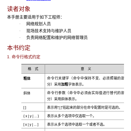
读者对象
本手册主要适用于如下工程师：
网络规划人员
·
现场技术支持与维护人员
·
负责网络配置和维护的网络管理员
·
本书约定
1. 命令行格式约定
格 式
意 义
粗体
命令行关键字（命令中保持不变、必须照输的部
加粗
分）采用
字体表示。
斜体
命令行参数（命令中必须由实际值进行替代的部
斜体
分）采用
表示。
[ ]
表示用“[ ]”括起来的部分在命令配置时是可选的。
{ x | y | ... }
表示从多个选项中仅选取一个。
[ x | y | ... ]
表示从多个选项中选取一个或者不选。