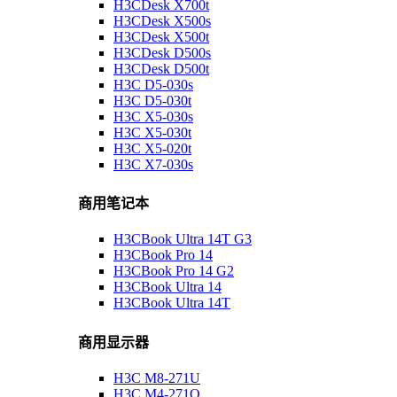
H3CDesk X700t
H3CDesk X500s
H3CDesk X500t
H3CDesk D500s
H3CDesk D500t
H3C D5-030s
H3C D5-030t
H3C X5-030s
H3C X5-030t
H3C X5-020t
H3C X7-030s
商用笔记本
H3CBook Ultra 14T G3
H3CBook Pro 14
H3CBook Pro 14 G2
H3CBook Ultra 14
H3CBook Ultra 14T
商用显示器
H3C M8-271U
H3C M4-271Q