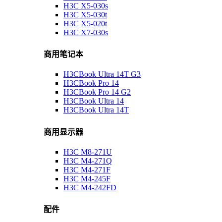
H3C X5-030s
H3C X5-030t
H3C X5-020t
H3C X7-030s
商用笔记本
H3CBook Ultra 14T G3
H3CBook Pro 14
H3CBook Pro 14 G2
H3CBook Ultra 14
H3CBook Ultra 14T
商用显示器
H3C M8-271U
H3C M4-271Q
H3C M4-271F
H3C M4-245F
H3C M4-242FD
配件