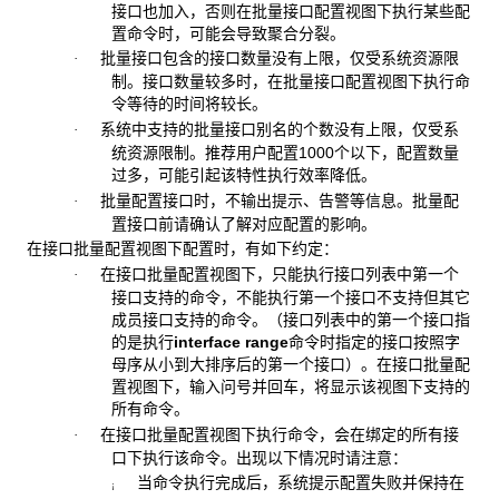
接口也加入，否则在批量接口配置视图下执行某些配
置命令时，可能会导致聚合分裂。
批量接口包含的接口数量没有上限，仅受系统资源限
·
制。接口数量较多时，在批量接口配置视图下执行命
令等待的时间将较长。
系统中支持的批量接口别名的个数没有上限，仅受系
·
统资源限制。推荐用户配置1000个以下，配置数量
过多，可能引起该特性执行效率降低。
批量配置接口时，不输出提示、告警等信息。批量配
·
置接口前请确认了解对应配置的影响。
在接口批量配置视图下配置时，有如下约定：
在接口批量配置视图下，只能执行接口列表中第一个
·
接口支持的命令，不能执行第一个接口不支持但其它
成员接口支持的命令。（接口列表中的第一个接口指
的是执行
interface range
命令时指定的接口按照字
母序从小到大排序后的第一个接口）。在接口批量配
置视图下，输入问号并回车，将显示该视图下支持的
所有命令。
在接口批量配置视图下执行命令，会在绑定的所有接
·
口下执行该命令。出现以下情况时请注意：
当命令执行完成后，系统提示配置失败并保持在
¡