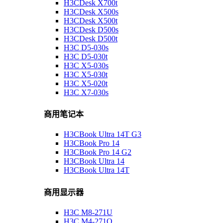
H3CDesk X700t
H3CDesk X500s
H3CDesk X500t
H3CDesk D500s
H3CDesk D500t
H3C D5-030s
H3C D5-030t
H3C X5-030s
H3C X5-030t
H3C X5-020t
H3C X7-030s
商用笔记本
H3CBook Ultra 14T G3
H3CBook Pro 14
H3CBook Pro 14 G2
H3CBook Ultra 14
H3CBook Ultra 14T
商用显示器
H3C M8-271U
H3C M4-271Q