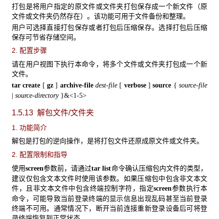
打包是将用户指定的原文件或文件夹打包保存成一个新文件（原
文件或文件夹仍然存在）。该功能可用于文件备份和整理。
用户可选择直接打包保存或者打包后压缩保存。选择打包后压缩
保存可节省存储空间。
2. 配置步骤
请在用户视图下执行本命令，将多个文件或文件夹打包成一个新
文件。
tar create
[
gz
]
archive-file
dest-file
[
verbose
]
source
{
source-file
|
source-directory
}&<1-5>
1.5.13 解包文件/文件夹
1. 功能简介
解包是打包的逆向操作，是将打包文件还原成原文件或文件夹。
2. 配置限制和指导
使用
参数前，请通过
命令确认压缩包内文件的类型，
screen
tar list
建议仅包含文本文件时使用该参数。如果压缩包中包含非文本文
件，且非文本文件中包含终端控制字符，指定
参数执行本
screen
命令，可能导致当前登录终端的显示信息出现乱码甚至当前登录
终端不可用。通常情况下，断开当前连接重新登录设备后可将登
录终端恢复到正常状态。