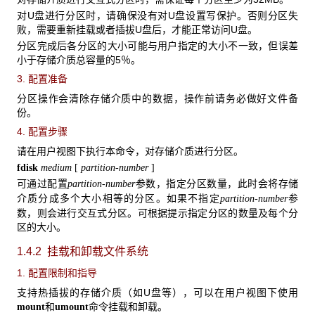
对U盘进行分区时，请确保没有对U盘设置写保护。否则分区失
败，需要重新挂载或者插拔U盘后，才能正常访问U盘。
分区完成后各分区的大小可能与用户指定的大小不一致，但误差
小于存储介质总容量的5％。
3. 配置准备
分区操作会清除存储介质中的数据，操作前请务必做好文件备
份。
4. 配置步骤
请在用户视图下执行本命令，对存储介质进行分区。
fdisk
medium
[
partition-number
]
可通过配置
参数，指定分区数量，此时会将存储
partition-number
介质分成多个大小相等的分区。如果不指定
参
partition-number
数，则会进行交互式分区。可根据提示指定分区的数量及每个分
区的大小。
1.4.2 挂载和卸载文件系统
1. 配置限制和指导
支持热插拔的存储介质（如U盘等），可以在用户视图下使用
和
命令挂载和卸载。
mount
umount