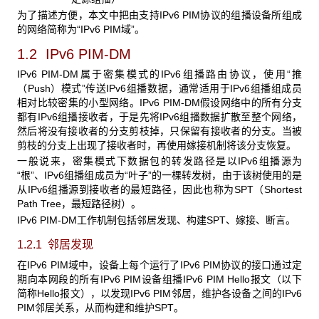
为了描述方便，本文中把由支持IPv6 PIM协议的组播设备所组成
的网络简称为“IPv6 PIM域”。
1.2 IPv6 PIM-DM
IPv6 PIM-DM属于密集模式的IPv6组播路由协议，使用“推
（Push）模式”传送IPv6组播数据，通常适用于IPv6组播组成员
相对比较密集的小型网络。IPv6 PIM-DM假设网络中的所有分支
都有IPv6组播接收者，于是先将IPv6组播数据扩散至整个网络，
然后将没有接收者的分支剪枝掉，只保留有接收者的分支。当被
剪枝的分支上出现了接收者时，再使用嫁接机制将该分支恢复。
一般说来，密集模式下数据包的转发路径是以IPv6组播源为
“根”、IPv6组播组成员为“叶子”的一棵转发树，由于该树使用的是
从IPv6组播源到接收者的最短路径，因此也称为SPT（Shortest
Path Tree，最短路径树）。
IPv6 PIM-DM工作机制包括邻居发现、构建SPT、嫁接、断言。
1.2.1 邻居发现
在IPv6 PIM域中，设备上每个运行了IPv6 PIM协议的接口通过定
期向本网段的所有IPv6 PIM设备组播IPv6 PIM Hello报文（以下
简称Hello报文），以发现IPv6 PIM邻居，维护各设备之间的IPv6
PIM邻居关系，从而构建和维护SPT。