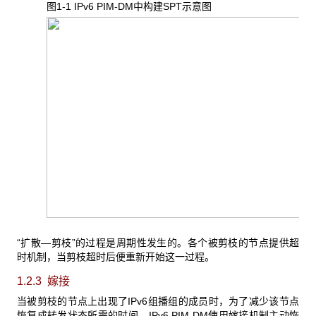
图1-1 IPv6 PIM-DM
中构建SPT示意图
“扩散—剪枝”的过程是周期性发生的。各个被剪枝的节点提供超
时机制，当剪枝超时后便重新开始这一过程。
1.2.3 嫁接
当被剪枝的节点上出现了IPv6组播组的成员时，为了减少该节点
恢复成转发状态所需的时间，IPv6 PIM-DM使用嫁接机制主动恢