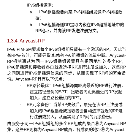
IPv6组播源侧：
·
a. IPv6组播源要向某IPv6组播组发送IPv6组播数
据；
b. IPv6组播源侧DR提取内嵌在IPv6组播地址中的
RP地址，并向该RP发送注册报文。
1.3.4 Anycast-RP
IPv6 PIM-SM要求每个IPv6组播组只能有一个激活的RP，因此当
某RP失效时，可能导致其对应IPv6组播组的流量中断。Anycast-
RP机制通过为同一IPv6组播组设置具有相同地址的多个RP，
IPv6组播源和接收者各自就近选择RP进行注册或加入，这些RP
之间则进行IPv6组播源信息的同步，从而实现了RP间的冗余备
份。Anycast-RP具有以下优点：
RP路径最优：IPv6组播源向距离最近的RP进行注册，
·
建立路径最优的SPT；接收者向距离最近的RP发起
加入，建立路径最优的RPT。
RP冗余备份：当某RP失效后，原先在该RP上注册或
·
加入的IPv6组播源或接收者会自动选择就近的RP进
行注册或加入，从而实现了RP间的冗余备份。
由服务于同一IPv6组播组的多个RP组成的集合称为Anycast-RP
集，这些RP则称为Anycast-RP成员，各成员的地址称为Anycast-