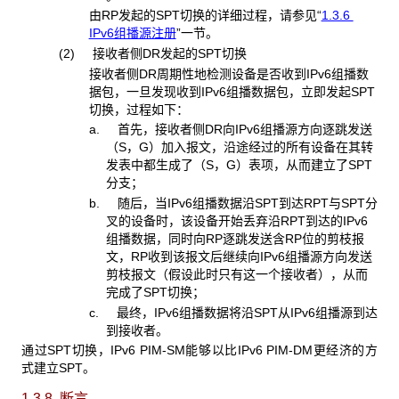
由RP发起的SPT切换的详细过程，请参见“
1.3.6
IPv6组播源注册
”一节。
(2) 接收者侧DR发起的SPT切换
接收者侧DR周期性地检测设备是否收到IPv6组播数
据包，一旦发现收到IPv6组播数据包，立即发起SPT
切换，过程如下：
a. 首先，接收者侧DR向IPv6组播源方向逐跳发送
（S，G）加入报文，沿途经过的所有设备在其转
发表中都生成了（S，G）表项，从而建立了SPT
分支；
b. 随后，当IPv6组播数据沿SPT到达RPT与SPT分
叉的设备时，该设备开始丢弃沿RPT到达的IPv6
组播数据，同时向RP逐跳发送含RP位的剪枝报
文，RP收到该报文后继续向IPv6组播源方向发送
剪枝报文（假设此时只有这一个接收者），从而
完成了SPT切换；
c. 最终，IPv6组播数据将沿SPT从IPv6组播源到达
到接收者。
通过SPT切换，IPv6 PIM-SM能够以比IPv6 PIM-DM更经济的方
式建立SPT。
1.3.8 断言