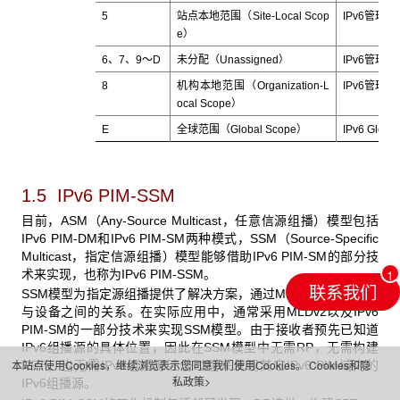
5
站点本地范围（Site-Local Scop
IPv6管理域
e）
6、7、9～D
未分配（Unassigned）
IPv6管理域
8
机构本地范围（Organization-L
IPv6管理域
ocal Scope）
E
全球范围（Global Scope）
IPv6 Globa
1.5 IPv6 PIM-SSM
目前，ASM（Any-Source Multicast，任意信源组播）模型包括
IPv6 PIM-DM和IPv6 PIM-SM两种模式，SSM（Source-Specific
Multicast，指定信源组播）模型能够借助IPv6 PIM-SM的部分技
术来实现，也称为IPv6 PIM-SSM。
联系我们
SSM模型为指定源组播提供了解决方案，通过MLDv2来维护主机
与设备之间的关系。在实际应用中，通常采用MLDv2以及IPv6
PIM-SM的一部分技术来实现SSM模型。由于接收者预先已知道
IPv6组播源的具体位置，因此在SSM模型中无需RP，无需构建
本站点使用Cookies，继续浏览表示您同意我们使用Cookies。
Cookies和隐
RPT，也无需IPv6组播源注册过程来发现其它IPv6 PIM域内的
私政策>
IPv6组播源。