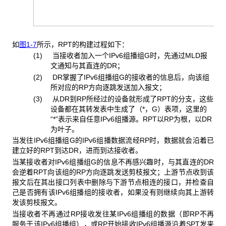
如
图1-7
所示，RPT的构建过程如下：
(1) 当接收者加入一个IPv6组播组G时，先通过MLD报
文通知与其直连的DR；
(2) DR掌握了IPv6组播组G的接收者的信息后，向该组
所对应的RP方向逐跳发送加入报文；
(3) 从DR到RP所经过的设备就形成了RPT的分支，这些
设备都在其转发表中生成了（
*
，G）表项，这里的
“
*
”表示来自任意IPv6组播源。RPT以RP为根，以DR
为叶子。
当发往IPv6组播组G的IPv6组播数据流经RP时，数据就会沿着已
建立好的RPT到达DR，进而到达接收者。
当某接收者对IPv6组播组G的信息不再感兴趣时，与其直连的DR
会逆着RPT向该组的RP方向逐跳发送剪枝报文；上游节点收到该
报文后在其出接口列表中删除与下游节点相连的接口，并检查自
己是否拥有该IPv6组播组的接收者，如果没有则继续向其上游转
发该剪枝报文。
当接收者不再通过RP接收发往某IPv6组播组的数据（即RP不再
服务于该IPv6组播组），或RP开始接收IPv6组播源沿着SPT发来