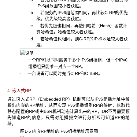
IPv6组范围较小者获胜。
b. 若服务的IPv6组范围相同，再比较C-RP的优先
级，优先级较高者获胜。
c. 若优先级也相同，再使用哈希（Hash）函数计
算哈希值，哈希值较大者获胜。
d. 若哈希值也相同，则C-RP的IPv6地址较大者获
胜。
一个RP可以同时服务于多个IPv6组播组，但一个IPv6
·
组播组只能唯一对应一个RP。
一台设备可以同时充当C-RP和C-BSR。
·
4. 嵌入式RP
通过嵌入式RP（Embedded RP）机制可以从IPv6组播地址中解
析出内嵌的RP地址，从而实现IPv6组播组到RP的映射，以取代
静态配置的RP或由BSR机制动态计算出来的RP，DR不再需要预
先知道RP的信息，只需对组播报文进行分析即可知道RP的地
址。
图1-5 内嵌RP
地址的IPv6组播地址示意图