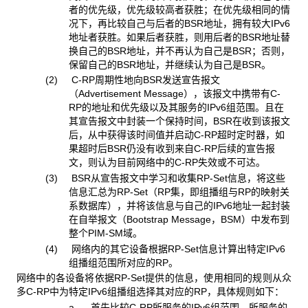
者的优先级，优先级较高者获胜；在优先级相同的情
况下，再比较自己与后者的BSR地址，拥有较大IPv6
地址者获胜。如果后者获胜，则用后者的BSR地址替
换自己的BSR地址，并不再认为自己是BSR；否则，
保留自己的BSR地址，并继续认为自己是BSR。
(2) C-RP周期性地向BSR发送宣告报文
（Advertisement Message），该报文中携带有C-
RP的地址和优先级以及其服务的IPv6组范围。且在
其宣告报文中封装一个保持时间，BSR在收到该报文
后，从中获得该时间值并启动C-RP超时定时器，如
果超时后BSR仍没有收到来自C-RP后续的宣告报
文，则认为目前网络中的C-RP失效或不可达。
(3) BSR从宣告报文中学习和收集RP-Set信息，将这些
信息汇总为RP-Set（RP集，即组播组与RP的映射关
系数据库），并将该信息与自己的IPv6地址一起封装
在自举报文（Bootstrap Message，BSM）中发布到
整个PIM-SM域。
(4) 网络内的其它设备根据RP-Set信息计算出特定IPv6
组播组范围所对应的RP。
网络中的各设备将依据RP-Set提供的信息，使用相同的规则从众
多C-RP中为特定IPv6组播组选择其对应的RP，具体规则如下：
a. 首先比较C-RP所服务的IPv6组范围，所服务的