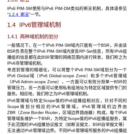
IPv6 PIM-SM使用与IPv6 PIM-DM类似的断言机制，具体请参见
“
1.2.4
断言
”一节。
1.4 IPv6
管理域机制
1.4.1 两种域机制的划分
一般情况下，在一个IPv6 PIM-SM域内只能有一个BSR，并由该
BSR负责在整个IPv6 PIM-SM域内宣告RP-Set信息，所有IPv6组
播组的信息都在此BSR管理的网络范围内进行转发，我们称之为
IPv6非管理域机制。
考虑到管理的精细化，可以将整个IPv6 PIM-SM域划分为一个
IPv6 Global域（IPv6 Global-scope Zone）和多个IPv6管理域
（IPv6 Admin-scope Zone），一方面可以有效分担单一BSR的
管理压力，另一方面可以使用私有组地址为特定区域提供专门的
服务。相应地，我们称之为IPv6管理域机制。
IPv6管理域与特定Scope值的IPv6组播组相对应，针对不同的
Scope值划分相应的IPv6管理域。IPv6管理域的边界由
ZBR（Zone Border Router，区域边界路由器）构成，每个IPv6
管理域各维护一个BSR，为特定Scope值的IPv6组播组服务，属
于此范围的IPv6组播协议报文（如断言报文、BSR自举报文等）
无法通过IPv6管理域边界。不同IPv6管理域所服务的IPv6组播组