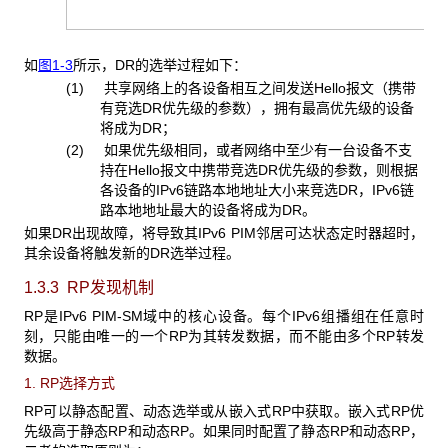
如
图1-3
所示，DR的选举过程如下：
(1) 共享网络上的各设备相互之间发送Hello报文（携带
有竞选DR优先级的参数），拥有最高优先级的设备
将成为DR；
(2) 如果优先级相同，或者网络中至少有一台设备不支
持在Hello报文中携带竞选DR优先级的参数，则根据
各设备的IPv6链路本地地址大小来竞选DR，IPv6链
路本地地址最大的设备将成为DR。
如果DR出现故障，将导致其IPv6 PIM邻居可达状态定时器超时，
其余设备将触发新的DR选举过程。
1.3.3 RP
发现机制
RP是IPv6 PIM-SM域中的核心设备。每个IPv6组播组在任意时
刻，只能由唯一的一个RP为其转发数据，而不能由多个RP转发
数据。
1. RP选择方式
RP可以静态配置、动态选举或从嵌入式RP中获取。嵌入式RP优
先级高于静态RP和动态RP。如果同时配置了静态RP和动态RP，