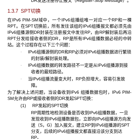
DR发送注册停止报文（Register-Stop Message）。
1.3.7 SPT
切换
在IPv6 PIM-SM域中，一个IPv6组播组唯一对应一个RP和一棵
RPT。在SPT切换前，所有发往该组的IPv6组播报文都必须先由
IPv6组播源侧DR封装在注册报文中发往RP，由RP解封装后再沿
RPT分发给接收者侧的DR，RP是所有IPv6组播数据必经的中转
站。这个过程存在以下三个问题：
IPv6组播源侧的DR和RP必须对IPv6组播数据进行繁琐
·
的封装/解封装处理。
IPv6组播数据的转发路径不一定是从IPv6组播源到接
·
收者的最短路径。
当IPv6组播流量变大时，RP负担增大，容易引发故
·
障。
为了解决上述问题，当设备收到IPv6 组播数据包时，IPv6 PIM-
SM允许由RP或接收者侧的DR发起SPT切换：
(1) RP发起的SPT切换
RP周期性地检测设备是否收到IPv6组播数据，一旦
发现收到IPv6组播数据包，立即向IPv6组播源方向发
送（S，G）加入报文，建立RP到IPv6组播源的SPT
分支，后续的IPv6组播报文都直接沿该分支到达
RP。