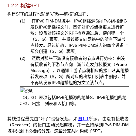
1.2.2 构建SPT
构建SPT的过程也就是“扩散—剪枝”的过程：
(1) 在IPv6 PIM-DM域中，IPv6组播源S向IPv6组播组G
发送IPv6组播报文时，首先对IPv6组播报文进行扩
散：设备对该报文的RPF检查通过后，便创建一个
（S，G）表项，并将该报文向网络中的所有下游节
点转发。经过扩散，IPv6 PIM-DM域内的每个设备上
都会创建（S，G）表项。
(2) 然后对那些下游没有接收者的节点进行剪枝：由没
有接收者的下游节点向上游节点发剪枝报文（Prune
Message），以通知上游节点将相应的接口从其组播
转发表项（S，G）所对应的出接口列表中删除，并
不再转发该IPv6组播组的报文至该节点。
（S，G）表项包括IPv6组播源的地址S、IPv6组播组的地
址G、出接口列表和入接口等。
剪枝过程最先由“叶子”设备发起，如
图1-1
所示，由没有接收者
（Receiver）的接口主动发起剪枝，并一直持续到IPv6 PIM-DM
域中只剩下必要的分支，这些分支共同构成了SPT。