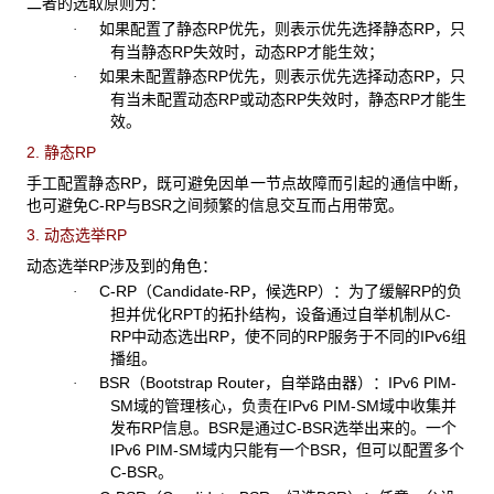
二者的选取原则为：
如果配置了静态RP优先，则表示优先选择静态RP，只
·
有当静态RP失效时，动态RP才能生效；
如果未配置静态RP优先，则表示优先选择动态RP，只
·
有当未配置动态RP或动态RP失效时，静态RP才能生
效。
2. 静态RP
手工配置静态RP，既可避免因单一节点故障而引起的通信中断，
也可避免C-RP与BSR之间频繁的信息交互而占用带宽。
3. 动态选举RP
动态选举RP涉及到的角色：
C-RP（Candidate-RP，候选RP）：为了缓解RP的负
·
担并优化RPT的拓扑结构，设备通过自举机制从C-
RP中动态选出RP，使不同的RP服务于不同的IPv6组
播组。
BSR（Bootstrap Router，自举路由器）：IPv6 PIM-
·
SM域的管理核心，负责在IPv6 PIM-SM域中收集并
发布RP信息。BSR是通过C-BSR选举出来的。一个
IPv6 PIM-SM域内只能有一个BSR，但可以配置多个
C-BSR。