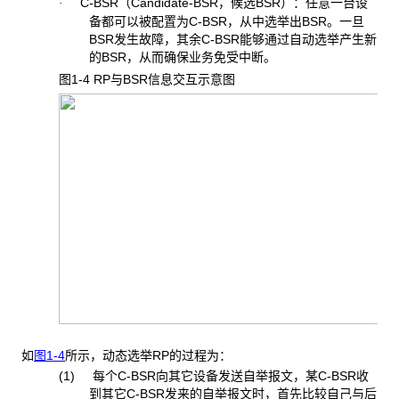
C-BSR（Candidate-BSR，候选BSR）：任意一台设
·
备都可以被配置为C-BSR，从中选举出BSR。一旦
BSR发生故障，其余C-BSR能够通过自动选举产生新
的BSR，从而确保业务免受中断。
图1-4 RP
与BSR信息交互示意图
如
图1-4
所示，动态选举RP的过程为：
(1) 每个C-BSR向其它设备发送自举报文，某C-BSR收
到其它C-BSR发来的自举报文时，首先比较自己与后