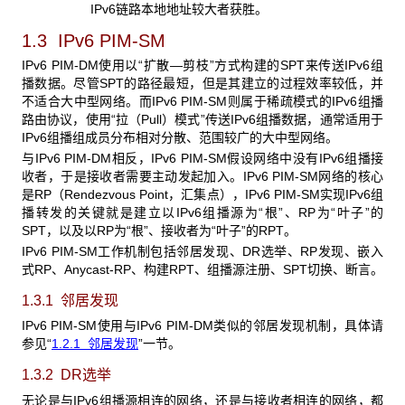
IPv6链路本地地址较大者获胜。
1.3 IPv6 PIM-SM
IPv6 PIM-DM使用以“扩散—剪枝”方式构建的SPT来传送IPv6组
播数据。尽管SPT的路径最短，但是其建立的过程效率较低，并
不适合大中型网络。而IPv6 PIM-SM则属于稀疏模式的IPv6组播
路由协议，使用“拉（Pull）模式”传送IPv6组播数据，通常适用于
IPv6组播组成员分布相对分散、范围较广的大中型网络。
与IPv6 PIM-DM相反，IPv6 PIM-SM假设网络中没有IPv6组播接
收者，于是接收者需要主动发起加入。IPv6 PIM-SM网络的核心
是RP（Rendezvous Point，汇集点），IPv6 PIM-SM实现IPv6组
播转发的关键就是建立以IPv6组播源为“根”、RP为“叶子”的
SPT，以及以RP为“根”、接收者为“叶子”的RPT。
IPv6 PIM-SM工作机制包括邻居发现、DR选举、RP发现、嵌入
式RP、Anycast-RP、构建RPT、组播源注册、SPT切换、断言。
1.3.1 邻居发现
IPv6 PIM-SM使用与IPv6 PIM-DM类似的邻居发现机制，具体请
参见“
1.2.1
邻居发现
”一节。
1.3.2 DR
选举
无论是与IPv6组播源相连的网络，还是与接收者相连的网络，都