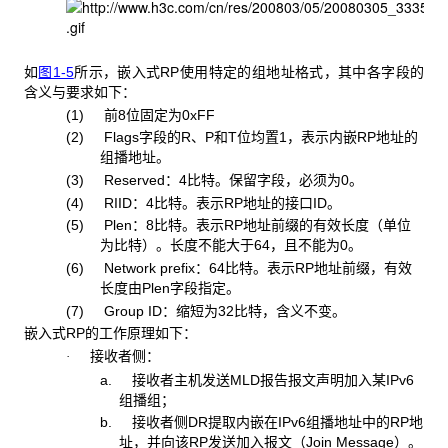
如
图1-5
所示，嵌入式RP使用特定的组地址格式，其中各字段的
含义与要求如下：
(1) 前8位固定为0xFF
(2) Flags字段的R、P和T位均置1，表示内嵌RP地址的
组播地址。
(3) Reserved：4比特。保留字段，必须为0。
(4) RIID：4比特。表示RP地址的接口ID。
(5) Plen：8比特。表示RP地址前缀的有效长度（单位
为比特）。长度不能大于64，且不能为0。
(6) Network prefix：64比特。表示RP地址前缀，有效
长度由Plen字段指定。
(7) Group ID：缩短为32比特，含义不变。
嵌入式RP的工作原理如下：
接收者侧：
·
a. 接收者主机发送MLD报告报文声明加入某IPv6
组播组；
b. 接收者侧DR提取内嵌在IPv6组播地址中的RP地
址，并向该RP发送加入报文（Join Message）。