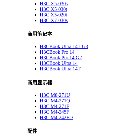
H3C X5-030s
H3C X5-030t
H3C X5-020t
H3C X7-030s
商用笔记本
H3CBook Ultra 14T G3
H3CBook Pro 14
H3CBook Pro 14 G2
H3CBook Ultra 14
H3CBook Ultra 14T
商用显示器
H3C M8-271U
H3C M4-271Q
H3C M4-271F
H3C M4-245F
H3C M4-242FD
配件