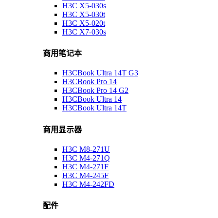
H3C X5-030s
H3C X5-030t
H3C X5-020t
H3C X7-030s
商用笔记本
H3CBook Ultra 14T G3
H3CBook Pro 14
H3CBook Pro 14 G2
H3CBook Ultra 14
H3CBook Ultra 14T
商用显示器
H3C M8-271U
H3C M4-271Q
H3C M4-271F
H3C M4-245F
H3C M4-242FD
配件