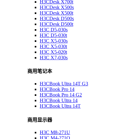
H3CDesk X700t
H3CDesk X500s
H3CDesk X500t
H3CDesk D500s
H3CDesk D500t
H3C D5-030s
H3C D5-030t
H3C X5-030s
H3C X5-030t
H3C X5-020t
H3C X7-030s
商用笔记本
H3CBook Ultra 14T G3
H3CBook Pro 14
H3CBook Pro 14 G2
H3CBook Ultra 14
H3CBook Ultra 14T
商用显示器
H3C M8-271U
H3C M4-271Q