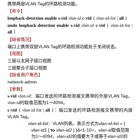
携带两层VLAN Tag的环路检测功能。
【命令】
loopback-detection enable s-vid
vlan-id
c-vid
{
vlan-id-list
|
all
}
undo loopback-detection enable s-vid
vlan-id
c-vid
{
vlan-id-list
|
all
}
【缺省情况】
端口上携带双层VLAN Tag的环路检测功能处于关闭状态。
【视图】
三层以太网子接口视图
三层聚合子接口视图
【缺省用户角色】
network-admin
【参数】
：端口发送的环路检测报文携带的外层VLAN Tag。
s-vid
vlan-id
的取值范围为1～4094。
vlan-id
：端口发送的环路检测报文携带的内层
c-vid
{
vlan-id-list
|
all
}
VLAN Tag。
vlan-id-list
：VLAN列表。表示方式为
vlan-id-list
=
{
·
vlan-id1
[
to
vlan-id2
]
}&<1-10>
，
vlan-id
取值范围
为1～4094，
vlan-id2
的值要大于或等于
vlan-id1
的