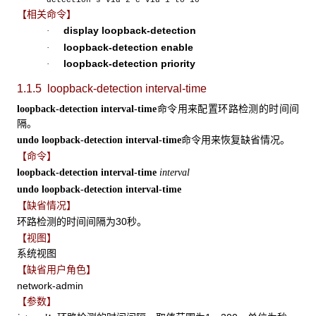
【相关命令】
display loopback-detection
·
loopback-detection enable
·
loopback-detection priority
·
1.1.5 loopback-detection interval-time
命令用来配置环路检测的时间间
loopback-detection interval-time
隔。
命令用来恢复缺省情况。
undo loopback-detection interval-time
【命令】
loopback-detection interval-time
interval
undo loopback-detection interval-time
【缺省情况】
环路检测的时间间隔为30秒。
【视图】
系统视图
【缺省用户角色】
network-admin
【参数】