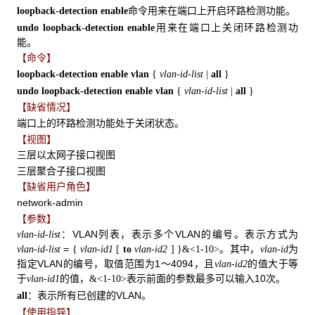
命令用来在端口上开启环路检测功能。
loopback-detection enable
用来在端口上关闭环路检测功
undo loopback-detection enable
能。
【命令】
loopback-detection enable vlan
{
vlan-id-list
|
all
}
undo loopback-detection enable vlan
{
vlan-id-list
|
all
}
【缺省情况】
端口上的环路检测功能处于关闭状态。
【视图】
三层以太网子接口视图
三层聚合子接口视图
【缺省用户角色】
network-admin
【参数】
：VLAN列表，表示多个VLAN的编号。表示方式为
vlan-id-list
=
。其中，
为
vlan-id-list
{
vlan-id1
[
to
vlan-id2
]
}&<1-10>
vlan-id
指定VLAN的编号，取值范围为1～4094，且
的值大于等
vlan-id2
于
的值，
表示前面的参数最多可以输入10次。
vlan-id1
&<1-10>
：表示所有已创建的VLAN。
all
【使用指导】