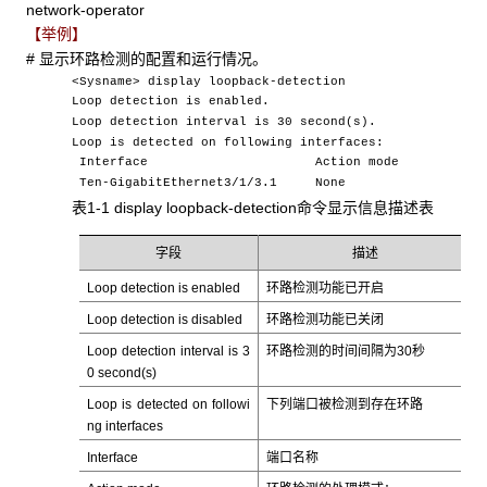
network-operator
【举例】
# 显示环路检测的配置和运行情况。
<Sysname> display loopback-detection
Loop detection is enabled.
Loop detection interval is 30 second(s).
Loop is detected on following interfaces:
Interface Action mode
Ten-GigabitEthernet3/1/3.1 None
表1-1 display loopback-detection命令显示信息描述表
字段
描述
Loop detection is enabled
环路检测功能已开启
Loop detection is disabled
环路检测功能已关闭
Loop detection interval is 3
环路检测的时间间隔为30秒
0 second(s)
Loop is detected on followi
下列端口被检测到存在环路
ng interfaces
Interface
端口名称