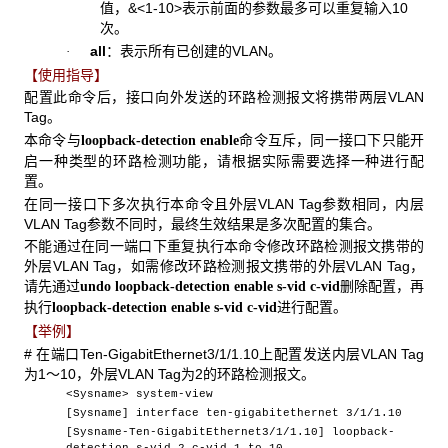
值，
&<1-10>
表示前面的参数最多可以重复输入10
次。
all
：表示所有已创建的VLAN。
·
【使用指导】
配置此命令后，接口向外发送的环路检测报文将携带两层VLAN
Tag。
本命令与
命令互斥，同一接口下只能开
loopback-detection enable
启一种类型的环路检测功能，请根据实际需要选择一种进行配
置。
在同一接口下多次执行本命令且外层VLAN Tag参数相同，内层
VLAN Tag参数不同时，最终生效结果是多次配置的集合。
不能通过在同一端口下重复执行本命令修改环路检测报文携带的
外层VLAN Tag，如需修改环路检测报文携带的外层VLAN Tag，
请先通过
删除配置，再
undo loopback-detection enable s-vid c-vid
执行
进行配置。
loopback-detection enable s-vid c-vid
【举例】
# 在端口Ten-GigabitEthernet3/1/1.10上配置发送内层VLAN Tag
为1～10，外层VLAN Tag为2的环路检测报文。
<Sysname> system-view
[Sysname] interface ten-gigabitethernet 3/1/1.10
[Sysname-Ten-GigabitEthernet3/1/1.10] loopback-
detection s-vid 2 c-vid 1 to 10