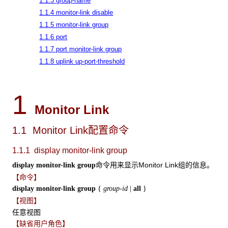
1.1.3 group-name
1.1.4 monitor-link disable
1.1.5 monitor-link group
1.1.6 port
1.1.7 port monitor-link group
1.1.8 uplink up-port-threshold
1
Monitor Link
1.1 Monitor Link
配置命令
1.1.1 display monitor-link group
命令用来显示Monitor Link组的信息。
display monitor-link group
【命令】
display monitor-link group
{
group-id
|
all
}
【视图】
任意视图
【缺省用户角色】