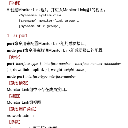
【举例】
# 创建Monitor Link组1，并进入Monitor Link组1的视图。
<Sysname> system-view
[Sysname] monitor-link group 1
[Sysname-mtlk-group1]
1.1.6 port
命令用来配置Monitor Link组的成员接口。
port
命令用来取消Monitor Link组成员接口的配置。
undo port
【命令】
.
port
interface-type
{
interface-number
|
interface-number
subnumber
}
{
downlink
|
uplink
} [
weight
weight-value
]
undo port
interface-type interface-number
【缺省情况】
Monitor Link组中不存在成员接口。
【视图】
Monitor Link组视图
【缺省用户角色】
network-admin
【参数】