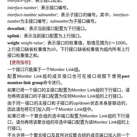
：表示接口类型。
interface-type
：表示接口编号。
interface-number
.
：表示子接口的编号。其中，
interface-number
subnumber
interface-
为主接口编号；
为子接口编号。
number
subnumber
：表示当前接口配置为下行接口。
downlink
：表示当前接口配置为上行接口。
uplink
：表示接口的权重值，取值范围为1～1000。
weight
weight-value
上行接口缺省权重值为10，下行接口缺省权重值为组内所有上行
接口权重值之和。
【使用指导】
一个接口只能属于一个Monitor Link组。
配置Monitor Link组的成员接口也可在接口视图下使用
port
命令进行。
monitor-link group
如果已将一个接口的主接口配置为Monitor Link组的下行接口，请
勿再将该接口的子接口配置为任何Monitor Link组的上行接口。
由于同一接口的主接口和子接口的up/down状态本身是联动的，
因此请勿将它们加入同一个Monitor Link组中。
如果已将一个聚合组的选中端口配置为Monitor Link组的下行接
口，请勿再将该聚合组的非选中端口配置为该Monitor Link组的上
行接口。
不允许将一个聚合接口及其所对应聚合组的成员端口加入同一个