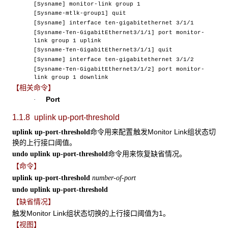
[Sysname] monitor-link group 1
[Sysname-mtlk-group1] quit
[Sysname] interface ten-gigabitethernet 3/1/1
[Sysname-Ten-GigabitEthernet3/1/1] port monitor-
link group 1 uplink
[Sysname-Ten-GigabitEthernet3/1/1] quit
[Sysname] interface ten-gigabitethernet 3/1/2
[Sysname-Ten-GigabitEthernet3/1/2] port monitor-
link group 1 downlink
【相关命令】
Port
·
1.1.8 uplink up-port-threshold
命令用来配置触发Monitor Link组状态切
uplink up-port-threshold
换的上行接口阈值。
命令用来恢复缺省情况。
undo uplink up-port-threshold
【命令】
uplink up-port-threshold
number-of-port
undo uplink up-port-threshold
【缺省情况】
触发Monitor Link组状态切换的上行接口阈值为1。
【视图】