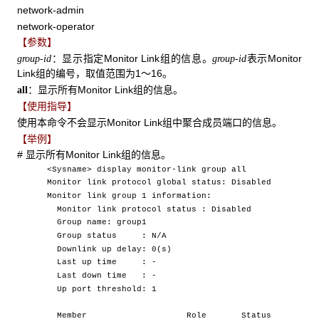
network-admin
network-operator
【参数】
：显示指定Monitor Link组的信息。
表示Monitor
group-id
group-id
Link组的编号，取值范围为1～16。
：显示所有Monitor Link组的信息。
all
【使用指导】
使用本命令不会显示Monitor Link组中聚合成员端口的信息。
【举例】
# 显示所有Monitor Link组的信息。
<Sysname> display monitor-link group all
Monitor link protocol global status: Disabled
Monitor link group 1 information:
Monitor link protocol status : Disabled
Group name: group1
Group status : N/A
Downlink up delay: 0(s)
Last up time : -
Last down time : -
Up port threshold: 1
Member Role Status