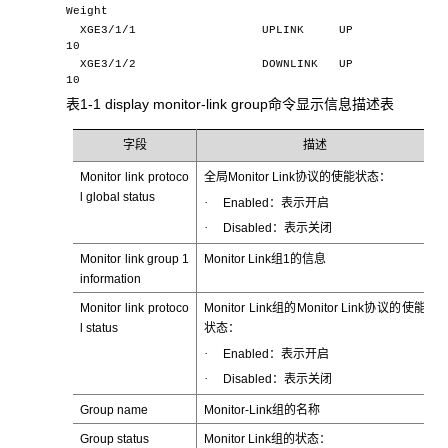
Weight
XGE3/1/1 UPLINK UP
10
XGE3/1/2 DOWNLINK UP
10
表1-1 display monitor-link group命令显示信息描述表
字段
描述
Monitor link protoco
全局Monitor Link协议的使能状态：
l global status
·
Enabled：表示开启
·
Disabled：表示关闭
Monitor link group 1
Monitor Link组1的信息
information
Monitor link protoco
Monitor Link组的Monitor Link协议的使能
l status
状态：
·
Enabled：表示开启
·
Disabled：表示关闭
Group name
Monitor-Link组的名称
Group status
Monitor Link组的状态：