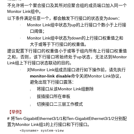
不允许将一个聚合接口及其所对应聚合组的成员端口加入同一个
Monitor Link组中。
以下条件满足任意一个，都会触发下行接口的状态变为down：
Monitor Link组中状态为up的上行接口个数小于上行接
·
口阈值；
Monitor Link组中状态为down的上行接口权重值之和
·
大于或等于下行接口的权重值。
建议配置下行接口的权重值小于或等于组内所有上行接口权重值
之和，否则，该下行接口将始终处于up状态，无法达到Monitor
Link组上下行接口状态联动的目的。
对Monitor Link组成员接口进行如下操作前，请先执行
·
monitor-link disable
命令关闭Monitor Link协议，
避免出现下行接口震荡：
将接口从该Monitor Link组删除
¡
拔插接口所在单板
¡
切换接口二三层工作模式
¡
【举例】
# 将Ten-GigabitEthernet3/1/1和Ten-GigabitEthernet3/1/2分别配
置为Monitor Link组1的上行接口和下行接口。
<Sysname> system-view