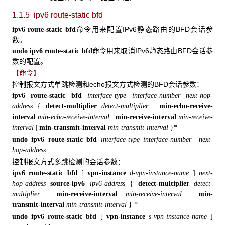
1.1.5 ipv6 route-static bfd
命令用来配置IPv6静态路由的BFD会话参
ipv6 route-static bfd
数。
命令用来取消IPv6静态路由BFD会话参
undo ipv6 route-static bfd
数的配置。
【命令】
控制报文方式单跳检测和echo报文方式检测的BFD会话参数：
ipv6 route-static bfd
interface-type interface-number next-hop-
address
{
detect-multiplier
detect-multiplier
|
min-echo-receive-
interval
min-echo-receive-interval
|
min-receive-interval
min-receive-
interval
|
min-transmit-interval
min-transmit-interval
}*
undo ipv6 route-static bfd
interface-type interface-number
next-
hop-address
控制报文方式多跳检测的会话参数：
ipv6 route-static bfd
[
vpn-instance
d-vpn-instance-name
]
next-
hop-address
source-ipv6
ipv6-address
{
detect-multiplier
detect-
multiplier
|
min-receive-interval
min-receive-interval
|
min-
transmit-interval
min-transmit-interval
}
*
undo ipv6 route-static bfd
[
vpn-instance
s-vpn-instance-name
]