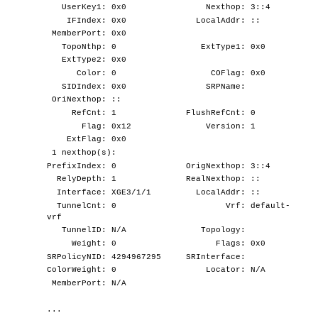
UserKey1: 0x0 Nexthop: 3::4
IFIndex: 0x0 LocalAddr: ::
MemberPort: 0x0
TopoNthp: 0 ExtType1: 0x0
ExtType2: 0x0
Color: 0 COFlag: 0x0
SIDIndex: 0x0 SRPName:
OriNexthop: ::
RefCnt: 1 FlushRefCnt: 0
Flag: 0x12 Version: 1
ExtFlag: 0x0
1 nexthop(s):
PrefixIndex: 0 OrigNexthop: 3::4
RelyDepth: 1 RealNexthop: ::
Interface: XGE3/1/1 LocalAddr: ::
TunnelCnt: 0 Vrf: default-
vrf
TunnelID: N/A Topology:
Weight: 0 Flags: 0x0
SRPolicyNID: 4294967295 SRInterface:
ColorWeight: 0 Locator: N/A
MemberPort: N/A
...