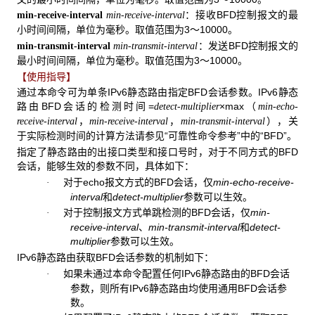
：接收BFD控制报文的最
min-receive-interval
min-receive-interval
小时间间隔，单位为毫秒。取值范围为3～10000。
：发送BFD控制报文的
min-transmit-interval
min-transmit-interval
最小时间间隔，单位为毫秒。取值范围为3～10000。
【使用指导】
通过本命令可为单条IPv6静态路由指定BFD会话参数。IPv6静态
路由BFD会话的检测时间=
×max（
detect-multiplier
min-echo-
，
，
），关
receive-interval
min-receive-interval
min-transmit-interval
于实际检测时间的计算方法请参见“可靠性命令参考”中的“BFD”。
指定了静态路由的出接口类型和接口号时，对于不同方式的BFD
会话，能够生效的参数不同，具体如下：
对于echo报文方式的BFD会话，仅
min-echo-receive-
·
interval
和
detect-multiplier
参数可以生效。
对于控制报文方式单跳检测的BFD会话，仅
min-
·
receive-interval
、
min-transmit-interval
和
detect-
multiplier
参数可以生效。
IPv6静态路由获取BFD会话参数的机制如下：
如果未通过本命令配置任何IPv6静态路由的BFD会话
·
参数，则所有IPv6静态路由均使用通用BFD会话参
数。