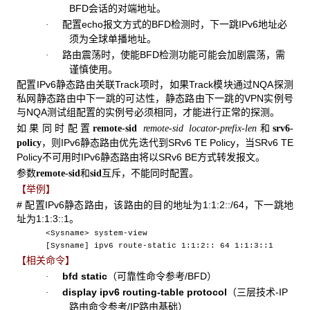
BFD会话的对端地址。
配置echo报文方式的BFD检测时，下一跳IPv6地址必
·
须为全球单播地址。
路由震荡时，使能BFD检测功能可能会加剧震荡，需
·
谨慎使用。
配置IPv6静态路由关联Track项时，如果Track模块通过NQA探测
私网静态路由中下一跳的可达性，静态路由下一跳的VPN实例号
与NQA测试组配置的实例号必须相同，才能进行正常的探测。
如果同时配置
和
remote-sid
remote-sid locator-prefix-len
srv6-
，则IPv6静态路由优先迭代到SRv6 TE Policy，当SRv6 TE
policy
Policy不可用时IPv6静态路由将以SRv6 BE方式转发报文。
参数
和
互斥，不能同时配置。
remote-sid
sid
【举例】
# 配置IPv6静态路由，该路由的目的地址为1:1:2::/64，下一跳地
址为1:1:3::1。
<Sysname> system-view
[Sysname] ipv6 route-static 1:1:2:: 64 1:1:3::1
【相关命令】
bfd static
（可靠性命令参考/BFD）
·
display ipv6 routing-table protocol
（三层技术-IP
·
路由命令参考/IP路由基础）