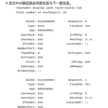
# 显示IPv6静态路由邻居信息与下一跳信息。
<Sysname> display ipv6 route-static nib
Total number of nexthop(s): 35
NibID: 0x21000000 Sequence: 0
Type: 0x41 Flushed: Yes
Age: 00h01m50s
UserKey0: 0x0 VrfNthp: 0
UserKey1: 0x0 Nexthop: 2::3
IFIndex: 0x0 LocalAddr: ::
MemberPort: 0x0
TopoNthp: 0 ExtType1: 0x0
ExtType2: 0x0
Color: 0 COFlag: 0x0
SIDIndex: 0x0 SRPName:
OriNexthop: ::
NibID: 0x21000001 Sequence: 1
Type: 0x41 Flushed: Yes
Age: 00h01m50s
UserKey0: 0x0 VrfNthp: 0
UserKey1: 0x0 Nexthop: 3::4
IFIndex: 0x0 LocalAddr: ::
MemberPort: 0x0