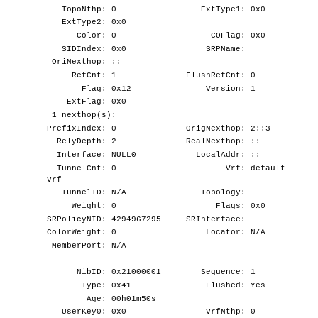
TopoNthp: 0 ExtType1: 0x0
ExtType2: 0x0
Color: 0 COFlag: 0x0
SIDIndex: 0x0 SRPName:
OriNexthop: ::
RefCnt: 1 FlushRefCnt: 0
Flag: 0x12 Version: 1
ExtFlag: 0x0
1 nexthop(s):
PrefixIndex: 0 OrigNexthop: 2::3
RelyDepth: 2 RealNexthop: ::
Interface: NULL0 LocalAddr: ::
TunnelCnt: 0 Vrf: default-
vrf
TunnelID: N/A Topology:
Weight: 0 Flags: 0x0
SRPolicyNID: 4294967295 SRInterface:
ColorWeight: 0 Locator: N/A
MemberPort: N/A
NibID: 0x21000001 Sequence: 1
Type: 0x41 Flushed: Yes
Age: 00h01m50s
UserKey0: 0x0 VrfNthp: 0