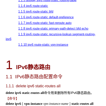
1.1.3 display ipv6 route-static routing-table
1.1.4 ipv6 route-static
1.1.5 ipv6 route-static bfd
1.1.6 ipv6 route-static default-preference
1.1.7 ipv6 route-static fast-reroute auto
1.1.8 ipv6 route-static primary-path-detect bfd echo
1.1.9 ipv6 route-static recursive-lookup segment-routing-
ipv6
1.1.10 ipv6 route-static vpn-instance
1
IPv6
静态路由
1.1 IPv6
静态路由配置命令
1.1.1 delete ipv6 static-routes all
命令用来删除所有IPv6静态路由。
delete ipv6 static-routes all
【命令】
delete ipv6
[
vpn-instance
vpn-instance-name
]
static-routes all