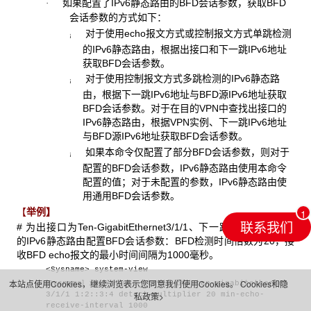
如果配置了IPv6静态路由的BFD会话参数，获取BFD
·
会话参数的方式如下：
对于使用echo报文方式或控制报文方式单跳检测
¡
的IPv6静态路由，根据出接口和下一跳IPv6地址
获取BFD会话参数。
对于使用控制报文方式多跳检测的IPv6静态路
¡
由，根据下一跳IPv6地址与BFD源IPv6地址获取
BFD会话参数。对于在目的VPN中查找出接口的
IPv6静态路由，根据VPN实例、下一跳IPv6地址
与BFD源IPv6地址获取BFD会话参数。
如果本命令仅配置了部分BFD会话参数，则对于
¡
配置的BFD会话参数，IPv6静态路由使用本命令
配置的值；对于未配置的参数，IPv6静态路由使
用通用BFD会话参数。
【
举例】
联系我们
# 为出接口为Ten-GigabitEthernet3/1/1、下一跳地址为1:2::3:4
的IPv6静态路由配置BFD会话参数：BFD检测时间倍数为20，接
收BFD echo报文的最小时间间隔为1000毫秒。
<Sysname> system-view
本站点使用Cookies，继续浏览表示您同意我们使用Cookies。
Cookies和隐
[
]
Sysname
ipv6 route-static bfd ten-gigabitethernet
3/1/1 1:2::3:4 detect-multiplier 20 min-echo-
私政策>
receive-interval 1000