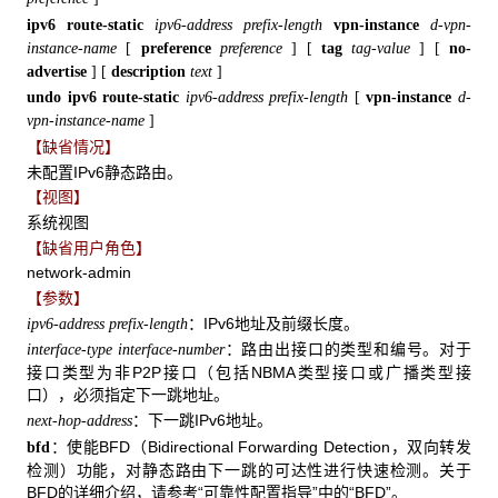
ipv6 route-static
ipv6-address prefix-length
vpn-instance
d-vpn-
instance-name
[
preference
preference
] [
tag
tag-value
]
[
no-
advertise
] [
description
text
]
undo ipv6 route-static
ipv6-address prefix-length
[
vpn-instance
d-
vpn-instance-name
]
【缺省情况】
未配置IPv6静态路由。
【视图】
系统视图
【缺省用户角色】
network-admin
【参数】
：IPv6地址及前缀长度。
ipv6-address prefix-length
：路由出接口的类型和编号。对于
interface-type interface-number
接口类型为非P2P接口（包括NBMA类型接口或广播类型接
口），必须指定下一跳地址。
：下一跳IPv6地址。
next-hop-address
：使能BFD（Bidirectional Forwarding Detection，双向转发
bfd
检测）功能，对静态路由下一跳的可达性进行快速检测。关于
BFD的详细介绍，请参考“可靠性配置指导”中的“BFD”。