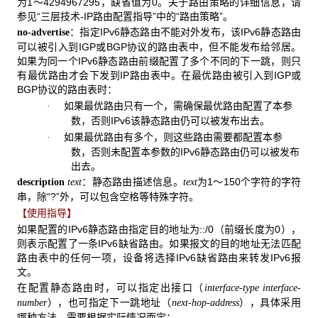
为1～4294967295，缺省值为0。关于路由策略的详细信息，请
参见“三层技术-IP路由配置指导”中的“路由策略”。
：指定IPv6静态路由不能对外发布，该IPv6静态路由
no-advertise
可以被引入到IGP或BGP协议的路由表中，但不能发布给邻居。
如果为同一个IPv6静态路由前缀配置了多个不同的下一跳，则只
有最优路由才会下发到IP路由表中。在最优路由被引入到IGP或
BGP协议的路由表时：
如果最优路由只有一个，需确保最优路由配置了本参
·
数，否则IPv6该静态路由仍可以被发布出去。
如果最优路由有多个，则这些路由需要都配置本参
·
数，否则未配置本参数的IPv6静态路由仍可以被发布
出去。
：静态路由描述信息。
为1～150个字符的字符
description
text
text
串，除“?”外，可以包含空格等特殊字符。
【使用指导】
如果配置的IPv6静态路由指定目的地址为::/0（前缀长度为0），
则表示配置了一条IPv6缺省路由。如果报文的目的地址无法匹配
路由表中的任何一项，设备将选择IPv6缺省路由来转发IPv6报
文。
在配置静态路由时，可以指定出接口（
interface-type interface-
），也可指定下一跳地址（
），具体采用
number
next-hop-address
哪种方法，需要根据实际情况而定：