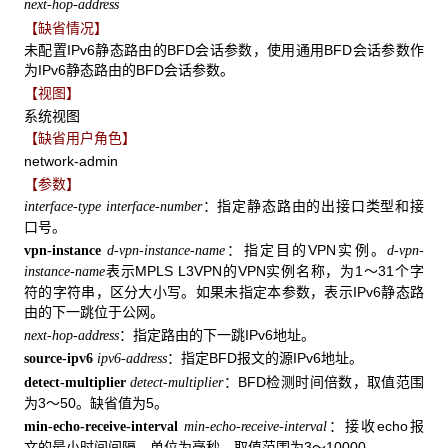
next-hop-address
【缺省情况】
未配置IPv6静态路由的BFD会话参数，使用通用BFD会话参数作
为IPv6静态路由的BFD会话参数。
【视图】
系统视图
【缺省用户角色】
network-admin
【参数】
：指定静态路由的出接口类型和接
interface-type interface-number
口号。
：指定目的VPN实例。
vpn-instance
d-vpn-instance-name
d-vpn-
表示MPLS L3VPN的VPN实例名称，为1～31个字
instance-name
符的字符串，区分大小写。如果未指定本参数，表示IPv6静态路
由的下一跳位于公网。
：指定路由的下一跳IPv6地址。
next-hop-address
：指定BFD报文的源IPv6地址。
source-ipv6
ipv6-address
：BFD检测时间倍数，取值范围
detect-multiplier
detect-multiplier
为3～50。缺省值为5。
：接收echo报
min-echo-receive-interval
min-echo-receive-interval
文的最小时间间隔，单位为毫秒。取值范围为3～10000。