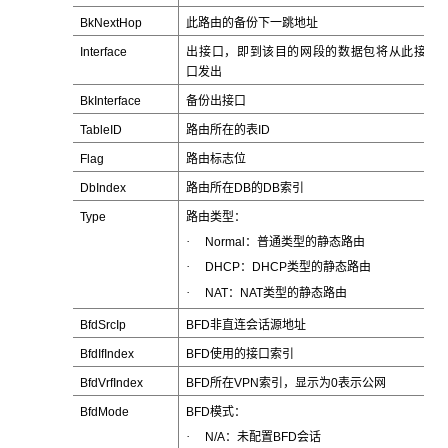
BkNextHop
此路由的备份下一跳地址
Interface
出接口，即到该目的网段的数据包将从此接
口发出
BkInterface
备份出接口
TableID
路由所在的表ID
Flag
路由标志位
DbIndex
路由所在DB的DB索引
Type
路由类型：
·
Normal：普通类型的静态路由
·
DHCP：DHCP类型的静态路由
·
NAT：NAT类型的静态路由
BfdSrcIp
BFD非直连会话源地址
BfdIfIndex
BFD使用的接口索引
BfdVrfIndex
BFD所在VPN索引，显示为0表示公网
BfdMode
BFD模式：
·
N/A：未配置BFD会话