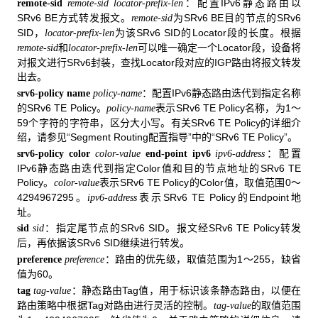
：配置IPv6静态路由以
remote-sid
remote-sid locator-prefix-len
SRv6 BE方式转发报文。
为SRv6 BE目的节点的SRv6
remote-sid
SID，
为该SRv6 SID的Locator段的长度。根据
locator-prefix-len
和
可以唯一确定一个Locator段，设备将
remote-sid
locator-prefix-len
对报文进行SRv6封装，查找Locator段对应的IGP路由将报文转发
出去。
：配置IPv6静态路由迭代到指定名称
srv6-policy name
policy-name
的SRv6 TE Policy。
表示SRv6 TE Policy名称，为1～
policy-name
59个字符的字符串，区分大小写。有关SRv6 TE Policy的详细介
绍，请参见“Segment Routing配置指导”中的“SRv6 TE Policy”。
：配置
srv6-policy color
color-value
end-point ipv6
ipv6-address
IPv6静态路由迭代到指定Color值和目的节点地址的SRv6 TE
Policy。
表示SRv6 TE Policy的Color值
0～
color-value
，取值范围
4294967295。
表示SRv6 TE Policy的Endpoint地
ipv6-address
址。
：指定尾节点的SRv6 SID。报文经SRv6 TE Policy转发
sid
sid
后，再依据该SRv6 SID继续进行转发。
：路由的优先级，取值范围为1～255，缺省
preference
preference
值为60。
：静态路由Tag值，用于标识该条静态路由，以便在
tag
tag-value
路由策略中根据Tag对路由进行灵活的控制。
的取值范围
tag-value