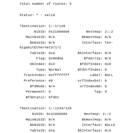
Total number of routes: 5
Status: * - valid
*Destination: 1::1/128
NibID: 0x21000000 NextHop: 2::2
MainNibID: N/A BkNextHop: N/A
BkNibID: N/A Interface: Ten-
GigabitEthernet3/1/1
TableID: 0xa BkInterface: N/A
Flag: 0x80d0a BfdSrcIp: N/A
DbIndex: 0x3 BfdIfIndex: 0x0
Type: Normal BfdVrfIndex: 0
TrackIndex: 0xffffffff Label: NULL
Preference: 60 vrfIndexDst: 0
BfdMode: N/A vrfIndexNH: 0
Permanent: 0 Tag: 0
BfdStatic: bfd01
*Destination: 1::1234/128
NibID: 0x21000000 NextHop: 2::2
MainNibID: N/A BkNextHop: N/A
BkNibID: N/A Interface: NULL0
TableID: 0xa BkInterface: N/A