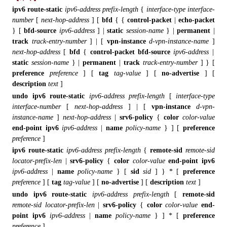
ipv6 route-static
ipv6-address prefix-length
{
interface-type
interface-
number
[
next-hop-address
]
[
bfd
{
{
control-packet
|
echo-packet
}
[
bfd-source
ipv6-address
]
|
static
session-name
}
|
permanent
|
track
track-entry-number
]
|
[
vpn-instance
d-vpn-instance-name
]
next-hop-address
[
bfd
{
control-packet
bfd-source
ipv6-address
|
static
session-name
}
|
permanent
|
track
track-entry-number
]
}
[
preference
preference
]
[
tag
tag-value
]
[
no-advertise
]
[
description
text
]
undo ipv6 route-static
ipv6-address prefix-length
[
interface-type
interface-number
[
next-hop-address
]
|
[
vpn-instance
d-vpn-
instance-name
]
next-hop-address
|
srv6-policy
{
color
color-value
end-point ipv6
ipv6-address
|
name
policy-name
}
] [
preference
preference
]
ipv6 route-static
ipv6-address prefix-length
{
remote-sid
remote-sid
locator-prefix-len
|
srv6-policy
{
color
color-value
end-point ipv6
ipv6-address
|
name
policy-name
} [
sid
sid
] } * [
preference
preference
]
[
tag
tag-value
] [
no-advertise
] [
description
text
]
undo ipv6 route-static
ipv6-address prefix-length
[
remote-sid
remote-sid locator-prefix-len
|
srv6-policy
{
color
color-value
end-
point ipv6
ipv6-address
|
name
policy-name
} ] * [
preference
preference
]