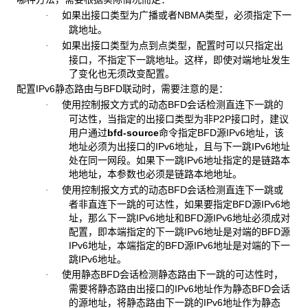
如果出接口类型为广播或者NBMA类型，必须指定下一
·
跳地址。
如果出接口类型为点到点类型，配置时可以只指定出
·
接口，不指定下一跳地址。这样，即使对端地址发生
了变化也无须改变配置。
配置IPv6静态路由与BFD联动时，需要注意的是：
使用控制报文方式的动态BFD会话检测直连下一跳的
·
可达性，当指定的出接口类型为非P2P接口时，建议
用户通过
bfd-source
命令指定BFD源IPv6地址，该
地址必须为出接口的IPv6地址，且与下一跳IPv6地址
处在同一网段。如果下一跳IPv6地址指定的是链路本
地地址，本参数也必须是链路本地地址。
使用控制报文方式的动态BFD会话检测直连下一跳或
·
者非直连下一跳的可达性，如果要指定BFD源IPv6地
址，那么下一跳IPv6地址和BFD源IPv6地址必须成对
配置，即本端指定的下一跳IPv6地址是对端的BFD源
IPv6地址，本端指定的BFD源IPv6地址是对端的下一
跳IPv6地址。
使用静态BFD会话检测静态路由下一跳的可达性时，
·
需要将静态路由出接口的IPv6地址作为静态BFD会话
的源地址，将静态路由下一跳的IPv6地址作为静态