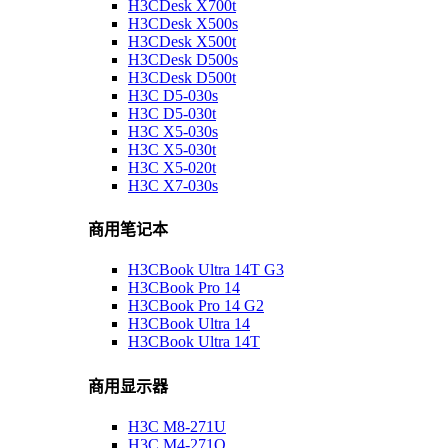
H3CDesk X700t
H3CDesk X500s
H3CDesk X500t
H3CDesk D500s
H3CDesk D500t
H3C D5-030s
H3C D5-030t
H3C X5-030s
H3C X5-030t
H3C X5-020t
H3C X7-030s
商用笔记本
H3CBook Ultra 14T G3
H3CBook Pro 14
H3CBook Pro 14 G2
H3CBook Ultra 14
H3CBook Ultra 14T
商用显示器
H3C M8-271U
H3C M4-271Q