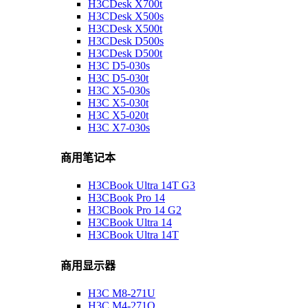
H3CDesk X700t
H3CDesk X500s
H3CDesk X500t
H3CDesk D500s
H3CDesk D500t
H3C D5-030s
H3C D5-030t
H3C X5-030s
H3C X5-030t
H3C X5-020t
H3C X7-030s
商用笔记本
H3CBook Ultra 14T G3
H3CBook Pro 14
H3CBook Pro 14 G2
H3CBook Ultra 14
H3CBook Ultra 14T
商用显示器
H3C M8-271U
H3C M4-271Q