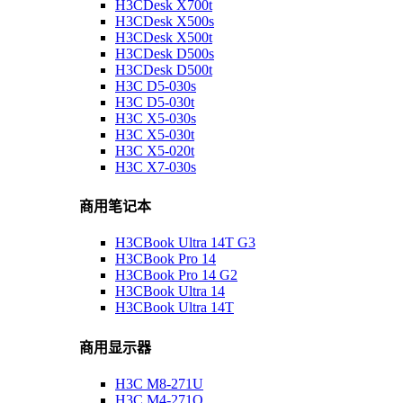
H3CDesk X700t
H3CDesk X500s
H3CDesk X500t
H3CDesk D500s
H3CDesk D500t
H3C D5-030s
H3C D5-030t
H3C X5-030s
H3C X5-030t
H3C X5-020t
H3C X7-030s
商用笔记本
H3CBook Ultra 14T G3
H3CBook Pro 14
H3CBook Pro 14 G2
H3CBook Ultra 14
H3CBook Ultra 14T
商用显示器
H3C M8-271U
H3C M4-271Q