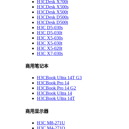
H3CDesk X700t
H3CDesk X500s
H3CDesk X500t
H3CDesk D500s
H3CDesk D500t
H3C D5-030s
H3C D5-030t
H3C X5-030s
H3C X5-030t
H3C X5-020t
H3C X7-030s
商用笔记本
H3CBook Ultra 14T G3
H3CBook Pro 14
H3CBook Pro 14 G2
H3CBook Ultra 14
H3CBook Ultra 14T
商用显示器
H3C M8-271U
H3C M4-271Q