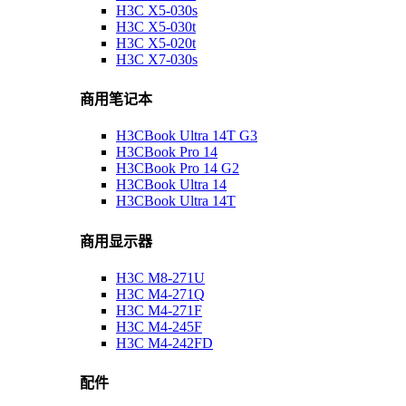
H3C X5-030s
H3C X5-030t
H3C X5-020t
H3C X7-030s
商用笔记本
H3CBook Ultra 14T G3
H3CBook Pro 14
H3CBook Pro 14 G2
H3CBook Ultra 14
H3CBook Ultra 14T
商用显示器
H3C M8-271U
H3C M4-271Q
H3C M4-271F
H3C M4-245F
H3C M4-242FD
配件