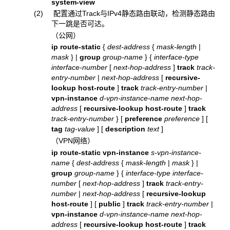
system-view
(2) 配置通过Track与IPv4静态路由联动，检测静态路由
下一跳是否可达。
（公网）
ip route-static
{
dest-address
{
mask-length
|
mask
}
|
group
group-name
}
{
interface-type
interface-number
[
next-hop-address
]
track
track-
entry-number
|
next-hop-address
[
recursive-
lookup host-route
]
track
track-entry-number
|
vpn-instance
d-vpn-instance-name
next-hop-
address
[
recursive-lookup host-route
]
track
track-entry-number
}
[
preference
preference
]
[
tag
tag-value
]
[
description
text
]
（VPN网络）
ip route-static vpn-instance
s-vpn-instance-
name
{
dest-address
{
mask-length
|
mask
}
|
group
group-name
}
{
interface-type interface-
number
[
next-hop-address
]
track
track-entry-
number
|
next-hop-address
[
recursive-lookup
host-route
]
[
public
]
track
track-entry-number
|
vpn-instance
d-vpn-instance-name
next-hop-
address
[
recursive-lookup host-route
]
track