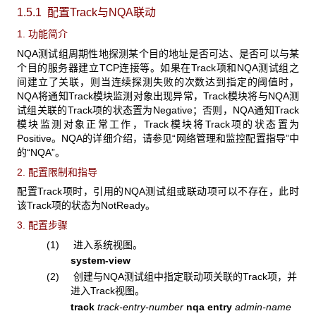
1.5.1 配置Track
与NQA联动
1. 功能简介
NQA测试组周期性地探测某个目的地址是否可达、是否可以与某
个目的服务器建立TCP连接等。如果在Track项和NQA测试组之
间建立了关联，则当连续探测失败的次数达到指定的阈值时，
NQA将通知Track模块监测对象出现异常，Track模块将与NQA测
试组关联的Track项的状态置为Negative；否则，NQA通知Track
模块监测对象正常工作，Track模块将Track项的状态置为
Positive。NQA的详细介绍，请参见“网络管理和监控配置指导”中
的“NQA”。
2. 配置限制和指导
配置Track项时，引用的NQA测试组或联动项可以不存在，此时
该Track项的状态为NotReady。
3. 配置步骤
(1) 进入系统视图。
system-view
(2) 创建与NQA测试组中指定联动项关联的Track项，并
进入Track视图。
track
track-entry-number
nqa entry
admin-name