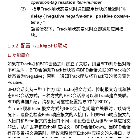
operation-tag
reaction
item-number
(3) 指定Track项状态变化时通知应用模块的延迟时间。
delay
{
negative
negative-time
|
positive
positive-
time
}
*
缺省情况下，Track项状态变化时立即通知应用模
块。
1.5.2 配置Track与BFD联动
1. 功能简介
如果在Track项和BFD会话之间建立了关联，则当BFD判断出对端
不可达时，BFD会通知Track模块将与BFD会话关联的Track项的
状态置为Negative；否则，通知Track模块将Track项的状态置为
Positive。
BFD会话支持三种工作方式：Echo报文方式、控制报文方式和静
态BFD会话方式，三种方式的BFD会话都可以和Track建立关联。
BFD的详细介绍，请参见“可靠性配置指导”中的“BFD”。
当Track项和Echo报文方式的BFD会话之间建立关联时，缺省情
况下，设备会检查Echo响应报文的入接口，如果Echo响应报文的
入接口和Echo报文的出接口不同，则设备会认为该Echo响应报文
非法，从而丢弃该Echo响应报文，BFD会话Down。当BFD会话
存在多条报文通路时，建议忽略检查Echo响应报文的入接口，以