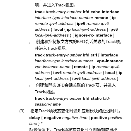
项，并进入Track视图。
track
track-entry-number
bfd echo interface
interface-type interface-number
remote
{
ip
remote-ipv4-address
|
ipv6
remote-ipv6-
address
}
local
{
ip
local-ipv4-address
|
ipv6
local-ipv6-address
} [
ignore-rx-interface
]
创建和控制报文方式的BFD会话关联的Track项，
¡
并进入Track视图。
track
track-entry-number
bfd
ctrl
[
interface
interface-type interface-number
|
vpn-instance
vpn-instance-name
]
remote
{
ip
remote-ipv4-
address
|
ipv6
remote-ipv6-address
}
local
{
ip
local-ipv4-address
|
ipv6
local-ipv6-address
}
创建和静态BFD会话关联的Track项，并进入
¡
Track视图。
track
track-entry-number
bfd static
bfd-
session-name
(3) 指定Track项状态变化时通知应用模块的延迟时间。
delay
{
negative
negative-time
|
positive
positive-
time
}
*
缺省情况下，Track项状态变化时立即通知应用模