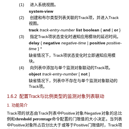
(1) 进入系统视图。
system-view
(2) 创建和布尔类型列表关联的Track项，并进入Track
视图。
track
track-entry-number
list boolean
{
and
|
or
}
(3) 指定Track项状态变化时通知应用模块的延迟时间。
delay
{
negative
negative-time
|
positive
positive-
time
} *
缺省情况下，Track项状态变化时立即通知应用模
块。
(4) 向列表中添加与单个监测对象联动的Track项。
object
track-entry-number
[
not
]
缺省情况下，列表中不存在与单个监测对象联动的
Track项。
1.6.2 配置Track
与比例类型的监测对象列表联动
1. 功能简介
Track项的状态由Track列表中Positive对象/Negative对象的总比
例和
命令配置的门限值的大小决定。当列表
threshold percentage
中Positive对象所占百分比大于或等于Positive门限值时，Track项