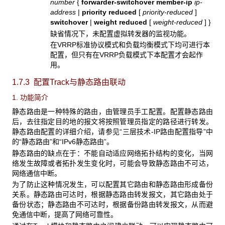
number
{
forwarder-switchover
member-ip
ip-
address
|
priority reduced
[
priority-reduced
]
switchover
|
weight reduced
[
weight-reduced
]
}
缺省情况下，未配置虚拟转发器的监视功能。
在VRRP标准协议模式和负载均衡模式下均可进行本
配置，但只有在VRRP负载模式下本配置才会起作
用。
1.7.3 配置Track
与静态路由联动
1. 功能简介
静态路由是一种特殊的路由，由管理员手工配置。配置静态路由
后，去往指定目的地的报文将按照管理员指定的路径进行转发。
静态路由配置的详细介绍，请参见“三层技术-IP路由配置指导”中
的“静态路由”和“IPv6静态路由”。
静态路由的缺点在于：不能自动适应网络拓扑结构的变化，当网
络发生故障或者拓扑发生变化时，可能会导致静态路由不可达，
网络通信中断。
为了防止这种情况发生，可以配置其它路由和静态路由形成备份
关系。静态路由可达时，根据静态路由转发报文，其它路由处于
备份状态；静态路由不可达时，根据备份路由转发报文，从而避
免通信中断，提高了网络可靠性。