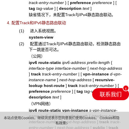
track-entry-number
}
[
preference
preference
]
[
tag
tag-value
]
[
description
text
]
缺省情况下，未配置Track与IPv4静态路由联动。
4. 配置Track和IPv6静态路由联动
(1) 进入系统视图。
system-view
(2) 配置通过Track与IPv6静态路由联动，检测静态路由
下一跳是否可达。
（公网）
ipv6 route-static
ipv6-address prefix-length
{
interface-type interface-number
[
next-hop-address
]
track
track-entry-number
|
[
vpn-instance
d-vpn-
instance-name
]
next-hop-address
[
recursive-
lookup host-route
]
track
track-entry-number
}
[
preference
preference
]
[
tag
tag-value
]
[
联系我们
description
text
]
（VPN网络）
ipv6 route-static vpn-instance
s-vpn-instance-
name ipv6-address prefix-length
{
interface-type
本站点使用Cookies，继续浏览表示您同意我们使用Cookies。
Cookies和隐
interface-number
[
next-hop-address
]
track
track-
私政策>
entry-number
|
next-hop-address
[
public
]
track