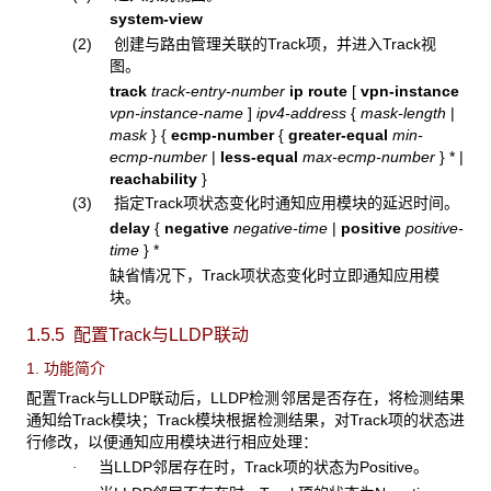
system-view
(2) 创建与路由管理关联的Track项，并进入Track视
图。
track
track-entry-number
ip route
[
vpn-instance
vpn-instance-name
]
ipv4-address
{
mask-length
|
mask
}
{
ecmp-number
{
greater-equal
min-
ecmp-number
|
less-equal
max-ecmp-number
} * |
reachability
}
(3) 指定Track项状态变化时通知应用模块的延迟时间。
delay
{
negative
negative-time
|
positive
positive-
time
}
*
缺省情况下，Track项状态变化时立即通知应用模
块。
1.5.5 配置Track
与LLDP联动
1. 功能简介
配置Track与LLDP联动后，LLDP检测邻居是否存在，将检测结果
通知给Track模块；Track模块根据检测结果，对Track项的状态进
行修改，以便通知应用模块进行相应处理：
当LLDP邻居存在时，Track项的状态为Positive。
·