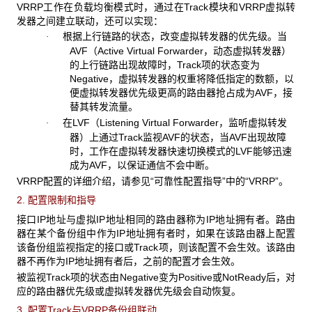
VRRP工作在负载均衡模式时，通过在Track模块和VRRP虚拟转
发器之间建立联动，还可以实现：
根据上行链路的状态，改变虚拟转发器的优先级。当
·
AVF（Active Virtual Forwarder，动态虚拟转发器）
的上行链路出现故障时，Track项的状态变为
Negative，虚拟转发器的权重将降低指定的数额，以
便虚拟转发器优先级更高的路由器抢占成为AVF，接
替其转发流量。
在LVF（Listening Virtual Forwarder，监听虚拟转发
·
器）上通过Track监视AVF的状态，当AVF出现故障
时，工作在虚拟转发器快速切换模式的LVF能够迅速
成为AVF，以保证通信不会中断。
VRRP配置的详细介绍，请参见“可靠性配置指导”中的“VRRP”。
2. 配置限制和指导
接口IP地址与虚拟IP地址相同的路由器称为IP地址拥有者。路由
器在某个备份组中作为IP地址拥有者时，如果在该路由器上配置
该备份组监视指定的接口或Track项，则该配置不会生效。该路由
器不再作为IP地址拥有者后，之前的配置才会生效。
被监视Track项的状态由Negative变为Positive或NotReady后，对
应的路由器优先级或虚拟转发器优先级会自动恢复。
3. 配置Track与VRRP备份组联动