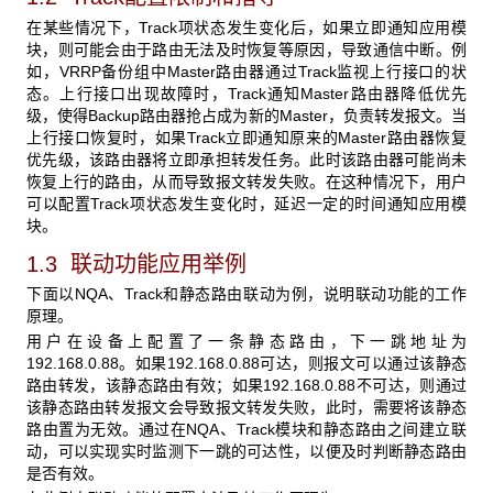
在某些情况下，Track项状态发生变化后，如果立即通知应用模
块，则可能会由于路由无法及时恢复等原因，导致通信中断。例
如，VRRP备份组中Master路由器通过Track监视上行接口的状
态。上行接口出现故障时，Track通知Master路由器降低优先
级，使得Backup路由器抢占成为新的Master，负责转发报文。当
上行接口恢复时，如果Track立即通知原来的Master路由器恢复
优先级，该路由器将立即承担转发任务。此时该路由器可能尚未
恢复上行的路由，从而导致报文转发失败。在这种情况下，用户
可以配置Track项状态发生变化时，延迟一定的时间通知应用模
块。
1.3 联动功能应用举例
下面以NQA、Track和静态路由联动为例，说明联动功能的工作
原理。
用户在设备上配置了一条静态路由，下一跳地址为
192.168.0.88。如果192.168.0.88可达，则报文可以通过该静态
路由转发，该静态路由有效；如果192.168.0.88不可达，则通过
该静态路由转发报文会导致报文转发失败，此时，需要将该静态
路由置为无效。通过在NQA、Track模块和静态路由之间建立联
动，可以实现实时监测下一跳的可达性，以便及时判断静态路由
是否有效。