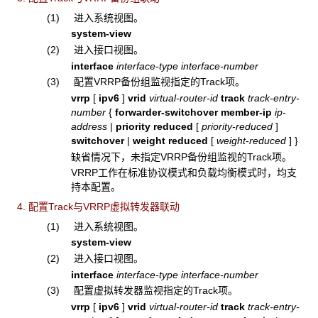
(1) 进入系统视图。
system-view
(2) 进入接口视图。
interface
interface-type interface-number
(3) 配置VRRP备份组监视指定的Track项。
vrrp
[
ipv6
]
vrid
virtual-router-id
track
track-entry-
number
{
forwarder-switchover
member-ip
ip-
address
|
priority reduced
[
priority-reduced
]
switchover
|
weight reduced
[
weight-reduced
]
}
缺省情况下，未指定VRRP备份组监视的Track项。
VRRP工作在标准协议模式和负载均衡模式时，均支
持本配置。
4. 配置Track与VRRP虚拟转发器联动
(1) 进入系统视图。
system-view
(2) 进入接口视图。
interface
interface-type interface-number
(3) 配置虚拟转发器监视指定的Track项。
vrrp
[
ipv6
]
vrid
virtual-router-id
track
track-entry-