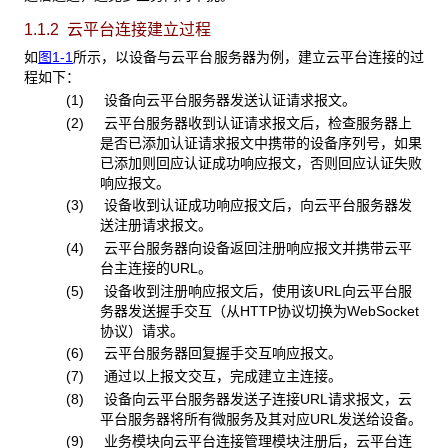
1.1.2 云平台连接建立过程
如
图1-1
所示，以设备与云平台服务器为例，建立云平台连接的过
程如下：
(1) 设备向云平台服务器发送认证请求报文。
(2) 云平台服务器收到认证请求报文后，检查服务器上
是否已添加认证请求报文中携带的设备序列号，如果
已添加则回应认证成功响应报文，否则回应认证失败
响应报文。
(3) 设备收到认证成功响应报文后，向云平台服务器发
送注册请求报文。
(4) 云平台服务器向设备返回注册响应报文并携带云平
台主连接的URL。
(5) 设备收到注册响应报文后，使用该URL向云平台服
务器发送握手交互（从HTTP协议切换为WebSocket
协议）请求。
(6) 云平台服务器回复握手交互响应报文。
(7) 通过以上报文交互，完成建立主连接。
(8) 设备向云平台服务器发送子连接URL请求报文，云
平台服务器将所有微服务及其对应URL发送给设备。
(9) 业务模块向云平台连接管理模块注册后，云平台连