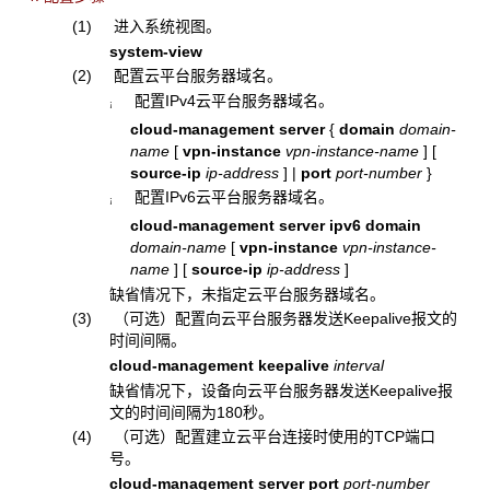
(1) 进入系统视图。
system-view
(2) 配置云平台服务器域名。
配置IPv4云平台服务器域名。
¡
cloud-management server
{
domain
domain-
name
[
vpn-instance
vpn-instance-name
]
[
source-ip
ip-address
] |
port
port-number
}
配置IPv6云平台服务器域名。
¡
cloud-management server ipv6 domain
domain-name
[
vpn-instance
vpn-instance-
name
]
[
source-ip
ip-address
]
缺省情况下，未指定云平台服务器域名。
(3) （可选）配置向云平台服务器发送Keepalive报文的
时间间隔。
cloud-management keepalive
interval
缺省情况下，设备向云平台服务器发送Keepalive报
文的时间间隔为180秒。
(4) （可选）配置建立云平台连接时使用的TCP端口
号。
cloud-management server port
port-number