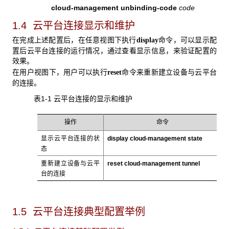
cloud-management unbinding-code
code
1.4 云平台连接显示和维护
在完成上述配置后，在任意视图下执行
命令，可以显示配
display
置后云平台连接的运行情况，通过查看显示信息，来验证配置的
效果。
在用户视图下，用户可以执行
命令来重新建立设备与云平台
reset
的连接。
表1-1 云平台连接的显示
和维护
操作
命令
显示云平台连接的状
display cloud-management
state
态
重新建立设备与云平
reset cloud-management tunnel
台的连接
1.5 云平台连接典型配置举例