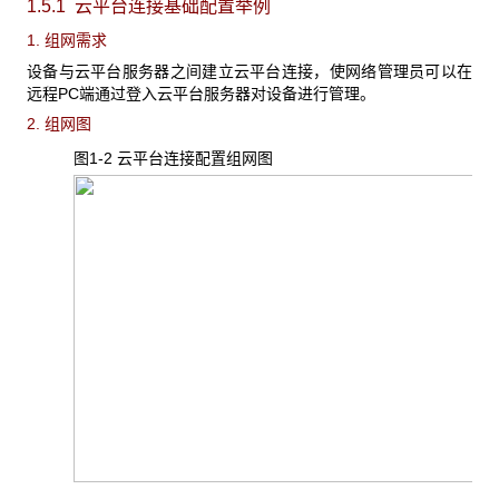
1.5.1 云平台连接基础配置举例
1. 组网需求
设备与云平台服务器之间建立云平台连接，使网络管理员可以在
远程PC端通过登入云平台服务器对设备进行管理。
2. 组网图
图1-2 云平台连接配置组网图