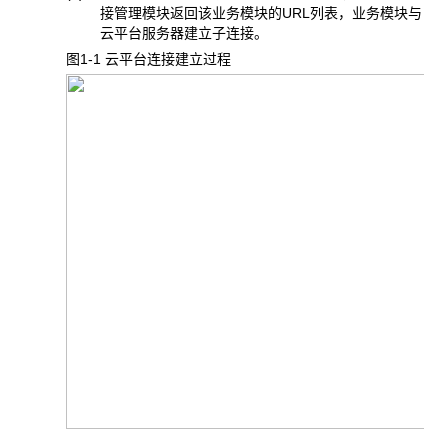
接管理模块返回该业务模块的URL列表，业务模块与
云平台服务器建立子连接。
图1-1 云平台连接建立过程