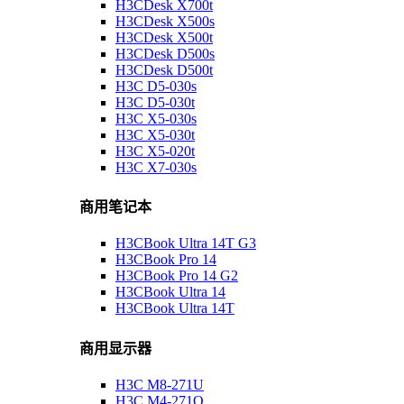
H3CDesk X700t
H3CDesk X500s
H3CDesk X500t
H3CDesk D500s
H3CDesk D500t
H3C D5-030s
H3C D5-030t
H3C X5-030s
H3C X5-030t
H3C X5-020t
H3C X7-030s
商用笔记本
H3CBook Ultra 14T G3
H3CBook Pro 14
H3CBook Pro 14 G2
H3CBook Ultra 14
H3CBook Ultra 14T
商用显示器
H3C M8-271U
H3C M4-271Q