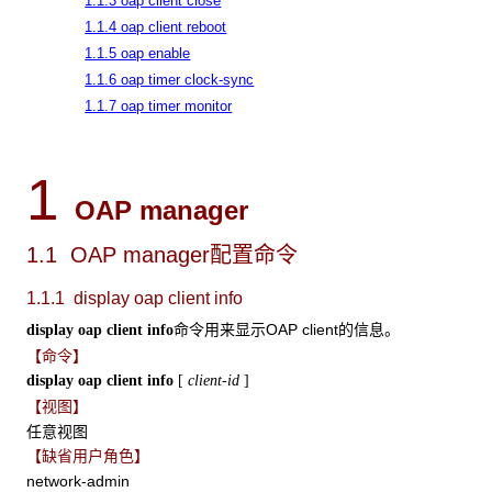
1.1.3 oap client close
1.1.4 oap client reboot
1.1.5 oap enable
1.1.6 oap timer clock-sync
1.1.7 oap timer monitor
1
OAP
manager
1.1 OAP manager配置命令
1.1.1 display oap client info
命令用来显示OAP client的信息。
display oap client info
【命令】
display oap client info
[
client-id
]
【视图】
任意视图
【缺省用户角色】
network-admin