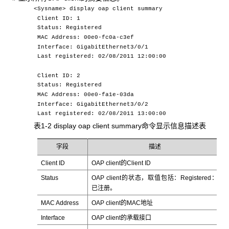
<Sysname> display oap client summary
Client ID: 1
Status: Registered
MAC Address: 00e0-fc0a-c3ef
Interface: GigabitEthernet3/0/1
Last registered: 02/08/2011 12:00:00
Client ID: 2
Status: Registered
MAC Address: 00e0-fa1e-03da
Interface: GigabitEthernet3/0/2
Last registered: 02/08/2011 13:00:00
表1-2 display oap client summary命令显示信息描述表
字段
描述
Client ID
OAP client的Client ID
Status
OAP client的状态，取值包括：Registered：
已注册。
MAC Address
OAP client的MAC地址
Interface
OAP client的承载接口