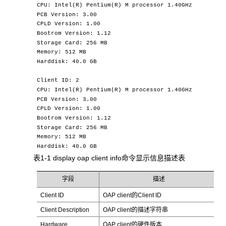
CPU: Intel(R) Pentium(R) M processor 1.40GHz
PCB Version: 3.00
CPLD Version: 1.00
Bootrom Version: 1.12
Storage Card: 256 MB
Memory: 512 MB
Harddisk: 40.0 GB
Client ID: 2
CPU: Intel(R) Pentium(R) M processor 1.40GHz
PCB Version: 3.00
CPLD Version: 1.00
Bootrom Version: 1.12
Storage Card: 256 MB
Memory: 512 MB
Harddisk: 40.0 GB
表1-1 display oap client info命令显示信息描述表
字段
描述
Client ID
OAP client的Client ID
Client Description
OAP client的描述字符串
Hardware
OAP client的硬件版本