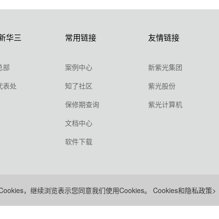
新华三
常用链接
友情链接
总部
案例中心
新紫光集团
代表处
知了社区
紫光股份
保修期查询
紫光计算机
文档中心
软件下载
ookies，继续浏览表示您同意我们使用Cookies。
Cookies和隐私政策>
ICP备09064986号
浙公网安备 33010802004416号