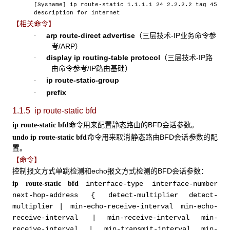
[Sysname] ip route-static 1.1.1.1 24 2.2.2.2 tag 45
description for internet
【相关命令】
arp route-direct advertise
（三层技术-IP业务命令参
·
考/ARP）
display ip routing-table protocol
（三层技术-IP路
·
由命令参考/IP路由基础）
ip route-static-group
·
prefix
·
1.1.5 ip route-static bfd
命令用来配置静态路由的BFD会话参数。
ip route-static bfd
命令用来取消静态路由BFD会话参数的配
undo ip route-static bfd
置。
【命令】
控制报文方式单跳检测和echo报文方式检测的BFD会话参数：
ip route-static bfd
interface-type interface-number
next-hop-address
{
detect-multiplier
detect-
multiplier
|
min-echo-receive-interval
min-echo-
receive-
interval
|
min-receive-interval
min-
receive-interval
|
min-transmit-interval
min-