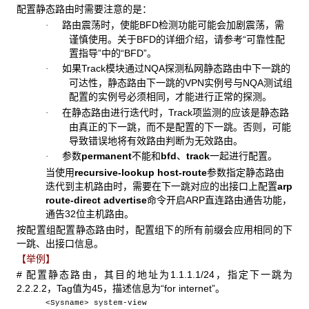
配置静态路由时需要注意的是：
路由震荡时，使能BFD检测功能可能会加剧震荡，需
·
谨慎使用。关于BFD的详细介绍，请参考“可靠性配
置指导”中的“BFD”。
如果Track模块通过NQA探测私网静态路由中下一跳的
·
可达性，静态路由下一跳的VPN实例号与NQA测试组
配置的实例号必须相同，才能进行正常的探测。
在静态路由进行迭代时，Track项监测的应该是静态路
·
由真正的下一跳，而不是配置的下一跳。否则，可能
导致错误地将有效路由判断为无效路由。
参数
permanent
不能和
bfd
、
track
一起进行配置。
·
当使用
recursive-lookup host-route
参数指定静态路由
迭代到主机路由时，需要在下一跳对应的出接口上配置
arp
route-direct advertise
命令开启ARP直连路由通告功能，
通告32位主机路由。
按配置组配置静态路由时，配置组下的所有前缀会应用相同的下
一跳、出接口信息。
【举例】
# 配置静态路由，其目的地址为1.1.1.1/24，指定下一跳为
2.2.2.2，Tag值为45，描述信息为“for internet”。
<Sysname> system-view