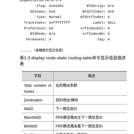
GigabitEthernet3/1/4
Flag: 0x82d01 BfdSrcIp: N/A
DbIndex: 0xd BfdIfIndex: 0x0
Type: Normal BfdVrfIndex: 0
TrackIndex: 0xffffffff Label: NULL
Preference: 60 vrfIndexDst: 0
BfdMode: N/A vrfIndexNH: 0
Permanent: 0 Tag: 0
......（省略部分显示信息）
表1-3 display route-static routing-table命令显示信息描述
表
字段
描述
Total number of
总的路由条数
routes
Destination
目的地址/掩码
NibID
下一跳信息ID
MainNibID
FRR静态路由主下一跳信息ID
BkNibID
FRR静态路由备下一跳信息ID