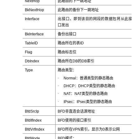
NextHop
此路由的下一跳地址
BkNextHop
此路由的备份下一跳地址
Interface
出接口，即到该目的网段的数据包将从此接
口发出
BkInterface
备份出接口
TableID
路由所在的表ID
Flag
路由标志位
DbIndex
路由所在DB的DB索引
Type
路由类型：
·
Normal：普通类型的静态路由
·
DHCP：DHCP类型的静态路由
·
NAT：NAT类型的静态路由
·
IPsec：IPsec类型的静态路由
BfdSrcIp
BFD非直连会话源地址
BfdIfIndex
BFD使用的接口索引
BfdVrfIndex
BFD所在VPN索引，显示为0表示公网
BfdMode
BFD模式：