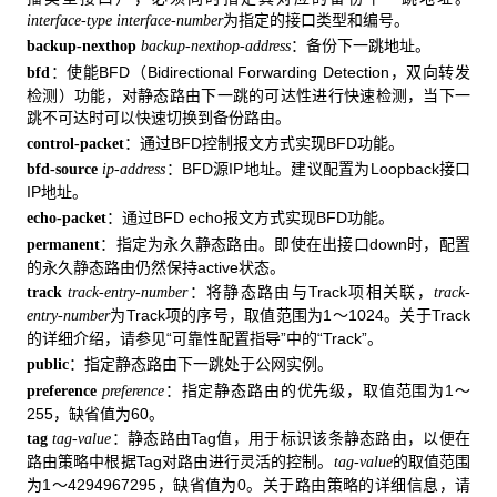
为指定的接口类型和编号。
interface-type interface-number
：备份下一跳地址。
backup-nexthop
backup-nexthop-address
：使能BFD（Bidirectional Forwarding Detection，双向转发
bfd
检测）功能，对静态路由下一跳的可达性进行快速检测，当下一
跳不可达时可以快速切换到备份路由。
：通过BFD控制报文方式实现BFD功能。
control-packet
：BFD源IP地址。建议配置为Loopback接口
bfd-source
ip-address
IP地址。
：通过BFD echo报文方式实现BFD功能。
echo-packet
：指定为永久静态路由。即使在出接口down时，配置
permanent
的永久静态路由仍然保持active状态。
：将静态路由与Track项相关联，
track
track-entry-number
track-
为Track项的序号，取值范围为1～1024。关于Track
entry-number
的详细介绍，请参见“可靠性配置指导”中的“Track”。
：指定静态路由下一跳处于公网实例。
public
：指定静态路由的优先级，取值范围为1～
preference
preference
255，缺省值为60。
：静态路由Tag值，用于标识该条静态路由，以便在
tag
tag-value
路由策略中根据Tag对路由进行灵活的控制。
的取值范围
tag-value
为1～4294967295，缺省值为0。关于路由策略的详细信息，请