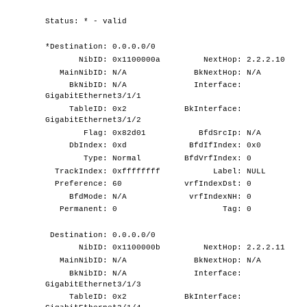
Status: * - valid
*Destination: 0.0.0.0/0
NibID: 0x1100000a NextHop: 2.2.2.10
MainNibID: N/A BkNextHop: N/A
BkNibID: N/A Interface:
GigabitEthernet3/1/1
TableID: 0x2 BkInterface:
GigabitEthernet3/1/2
Flag: 0x82d01 BfdSrcIp: N/A
DbIndex: 0xd BfdIfIndex: 0x0
Type: Normal BfdVrfIndex: 0
TrackIndex: 0xffffffff Label: NULL
Preference: 60 vrfIndexDst: 0
BfdMode: N/A vrfIndexNH: 0
Permanent: 0 Tag: 0
Destination: 0.0.0.0/0
NibID: 0x1100000b NextHop: 2.2.2.11
MainNibID: N/A BkNextHop: N/A
BkNibID: N/A Interface:
GigabitEthernet3/1/3
TableID: 0x2 BkInterface: