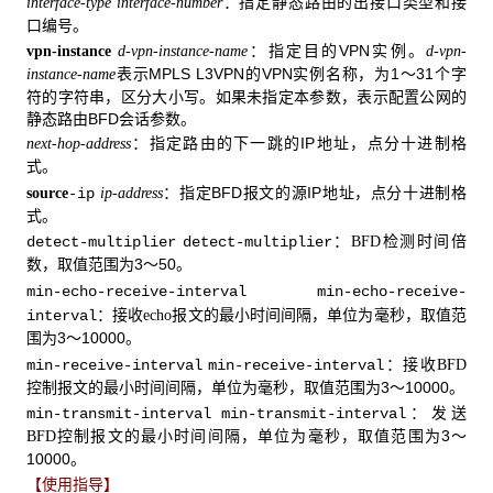
：指定静态路由的出接口类型和接
interface-type interface-number
口编号。
：指定目的VPN实例。
vpn-instance
d-vpn-instance-name
d-vpn-
表示MPLS L3VPN的VPN实例名称，为1～31个字
instance-name
符的字符串，区分大小写。如果未指定本参数，表示配置公网的
静态路由BFD会话参数。
：指定路由的下一跳的IP地址，点分十进制格
next-hop-address
式。
：指定BFD报文的源IP地址，点分十进制格
source
-ip
ip-address
式。
：
检测时间倍
detect-multiplier
detect-multiplier
BFD
数，取值范围为3～50。
min-echo-receive-interval
min-echo-receive-
：接收
报文的最小时间间隔，单位为毫秒，取值范
interval
echo
围为3～10000。
：接收
min-receive-interval
min-receive-interval
BFD
控制报文的最小时间间隔，单位为毫秒，取值范围为3～10000。
：发送
min-transmit-interval
min-transmit-interval
控制报文的最小时间间隔，单位为毫秒，取值范围为3～
BFD
10000。
【使用指导】