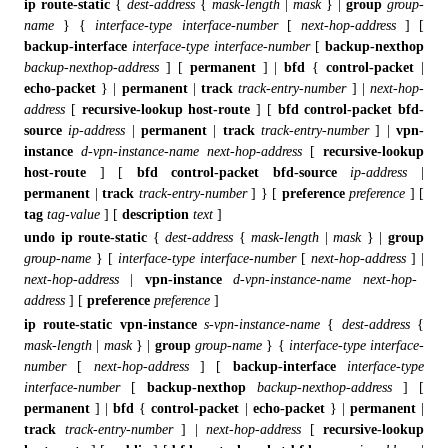
ip
route-static
{
dest-address
{
mask-length
|
mask
}
|
group
group-
name
}
{
interface-type
interface-number
[
next-hop-address
]
[
backup-interface
interface-type
interface-number
[
backup-nexthop
backup-nexthop-address
]
[
permanent
]
|
bfd
{
control-packet
|
echo-packet
}
|
permanent
|
track
track-entry-number
]
|
next-hop-
address
[
recursive-lookup
host-route
]
[
bfd
control-packet
bfd-
source
ip-address
|
permanent
|
track
track-entry-number
]
|
vpn-
instance
d-vpn-instance-name
next-hop-address
[
recursive-lookup
host-route
] [
bfd
control-packet
bfd-source
ip-address
|
permanent
|
track
track-entry-number
]
}
[
preference
preference
]
[
tag
tag-value
]
[
description
text
]
undo
ip
route-static
{
dest-address
{
mask-length
|
mask
}
|
group
group-name
}
[
interface-type
interface-number
[
next-hop-address
]
|
next-hop-address
|
vpn-instance
d-vpn-instance-name
next-hop-
address
]
[
preference
preference
]
ip route-static
vpn-instance
s-vpn-instance-name
{
dest-address
{
mask-length
|
mask
}
|
group
group-name
}
{
interface-type
interface-
number
[
next-hop-address
]
[
backup-interface
interface-type
interface-number
[
backup-nexthop
backup-nexthop-address
]
[
permanent
]
|
bfd
{
control-packet
|
echo-packet
}
|
permanent
|
track
track-entry-number
]
|
next-hop-address
[
recursive-lookup