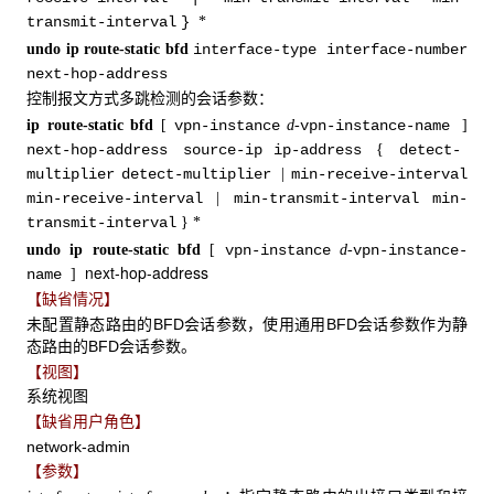
transmit-interval
}
*
undo ip route-static bfd
interface-type interface-number
next-hop-address
控制报文方式多跳检测的会话参数：
ip route-static bfd
[
vpn-instance
d-
vpn-instance-name
]
next-hop-address
source-ip
ip-address
{
detect-
multiplier
detect-multiplier
|
min-receive-interval
min-receive-interval
|
min-transmit-interval
min-
transmit-interval
}
*
undo ip route-static bfd
[
vpn-instance
d-
vpn-instance-
next-hop-address
name
]
【缺省情况】
未配置静态路由的BFD会话参数，使用通用BFD会话参数作为静
态路由的BFD会话参数。
【视图】
系统视图
【缺省用户角色】
network-admin
【参数】