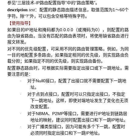
参见“三层技术-IP路由配置指导”中的“路由策略”。
：配置的静态路由描述信息，取值范围为1～60个
description
text
字符。除“?”外，可以包含空格等特殊字符。
【使用指导】
如果目的IP地址和掩码都为0.0.0.0（或掩码为0），则配置的路
由为缺省路由。当没有匹配的路由表项时，将使用缺省路由进行
报文转发。
对不同的优先级配置，可采用不同的路由管理策略。例如，为同
一目的地配置多条路由，如果指定相同的优先级，则实现路由负
载分担；如果指定不同的优先级，则实现路由备份。
配置静态路由时，可根据实际需要指定出接口或下一跳地址。需
要注意的是：
对于Null0接口，配置了出接口就不需要配置下一跳地
·
址。
对于点到点接口，配置时可以只指定出接口，不指定
·
下一跳地址。这样，即使对端地址发生了变化也无须
改变配置。
对于NBMA、P2MP等接口，需要进行IP地址到链路层
·
地址的映射，建议同时配置出接口和下一跳IP地址。
对于广播类型接口，因为可能有多个下一跳，配置时
·
必须同时指定出接口和下一跳IP地址。