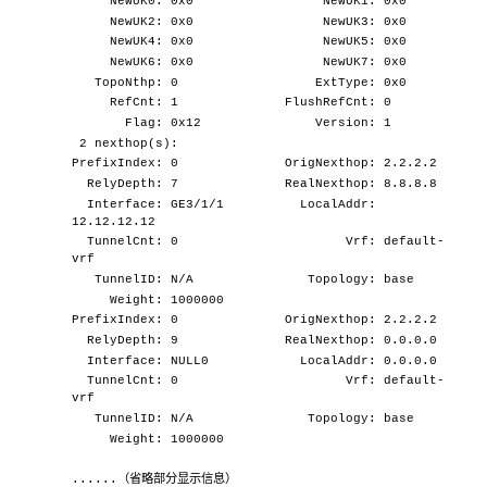
NewUK0: 0x0 NewUK1: 0x0
NewUK2: 0x0 NewUK3: 0x0
NewUK4: 0x0 NewUK5: 0x0
NewUK6: 0x0 NewUK7: 0x0
TopoNthp: 0 ExtType: 0x0
RefCnt: 1 FlushRefCnt: 0
Flag: 0x12 Version: 1
2 nexthop(s):
PrefixIndex: 0 OrigNexthop: 2.2.2.2
RelyDepth: 7 RealNexthop: 8.8.8.8
Interface: GE3/1/1 LocalAddr:
12.12.12.12
TunnelCnt: 0 Vrf: default-
vrf
TunnelID: N/A Topology: base
Weight: 1000000
PrefixIndex: 0 OrigNexthop: 2.2.2.2
RelyDepth: 9 RealNexthop: 0.0.0.0
Interface: NULL0 LocalAddr: 0.0.0.0
TunnelCnt: 0 Vrf: default-
vrf
TunnelID: N/A Topology: base
Weight: 1000000
......（省略部分显示信息）