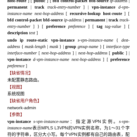
host-route
] [
public
]
[
bfd
control-packet
bfd-source
ip-address
|
permanent
|
track
track-entry-number
]
|
vpn-instance
d-vpn-
instance-name
next-hop-address
[
recursive-lookup
host-route
] [
bfd
control-packet
bfd-source
ip-address
|
permanent
|
track
track-
entry-number
]
}
[
preference
preference
]
[
tag
tag-value
]
[
description
text
]
undo
ip
route-static
vpn-instance
s-vpn-instance-name
{
dest-
address
{
mask-length
|
mask
}
|
group
group-name
}
[
interface-type
interface-number
[
next-hop-address
]
|
next-hop-address
[
public
]
|
vpn-instance
d-vpn-instance-name
next-hop-address
]
[
preference
preference
]
【缺省情况】
未配置静态路由。
【视图】
系统视图
【缺省用户角色】
network-admin
【参数】
：指定源VPN实例。
vpn-instance
s-vpn-instance-name
s-vpn-
表示MPLS L3VPN的VPN实例名称，为1～31个字
instance-name
符的字符串，区分大小写。每个VPN实例都有自己的路由表，配