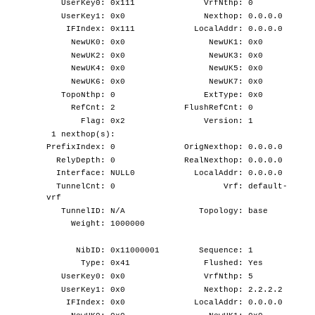
UserKey0: 0x111 VrfNthp: 0
UserKey1: 0x0 Nexthop: 0.0.0.0
IFIndex: 0x111 LocalAddr: 0.0.0.0
NewUK0: 0x0 NewUK1: 0x0
NewUK2: 0x0 NewUK3: 0x0
NewUK4: 0x0 NewUK5: 0x0
NewUK6: 0x0 NewUK7: 0x0
TopoNthp: 0 ExtType: 0x0
RefCnt: 2 FlushRefCnt: 0
Flag: 0x2 Version: 1
1 nexthop(s):
PrefixIndex: 0 OrigNexthop: 0.0.0.0
RelyDepth: 0 RealNexthop: 0.0.0.0
Interface: NULL0 LocalAddr: 0.0.0.0
TunnelCnt: 0 Vrf: default-
vrf
TunnelID: N/A Topology: base
Weight: 1000000
NibID: 0x11000001 Sequence: 1
Type: 0x41 Flushed: Yes
UserKey0: 0x0 VrfNthp: 5
UserKey1: 0x0 Nexthop: 2.2.2.2
IFIndex: 0x0 LocalAddr: 0.0.0.0