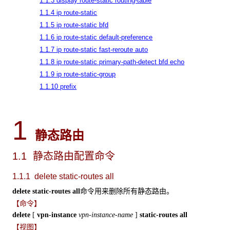
1.1.3 display route-static routing-table
1.1.4 ip route-static
1.1.5 ip route-static bfd
1.1.6 ip route-static default-preference
1.1.7 ip route-static fast-reroute auto
1.1.8 ip route-static primary-path-detect bfd echo
1.1.9 ip route-static-group
1.1.10 prefix
1
静态路由
1.1 静态路由配置命令
1.1.1 delete static-routes
all
命令用来删除所有静态路由。
delete static-routes all
【命令】
delete
[
vpn-instance
vpn-instance-name
]
static-routes all
【视图】