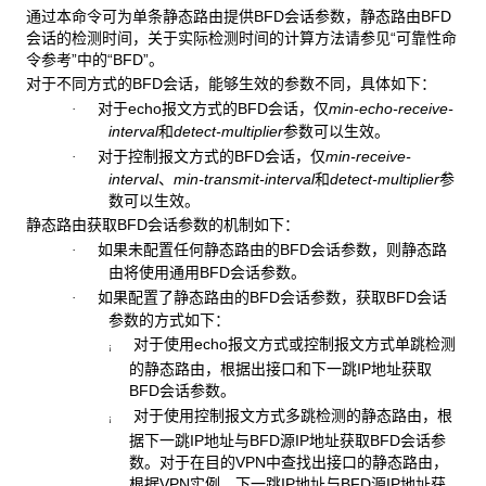
通过本命令可为单条静态路由提供BFD会话参数，静态路由BFD
会话的检测时间，关于实际检测时间的计算方法请参见“可靠性命
令参考”中的“BFD”。
对于不同方式的BFD会话，能够生效的参数不同，具体如下：
对于echo报文方式的BFD会话，仅
min-echo-receive-
·
interval
和
detect-multiplier
参数可以生效。
对于控制报文方式的BFD会话，仅
min-receive-
·
interval
、
min-transmit-interval
和
detect-multiplier
参
数可以生效。
静态路由获取BFD会话参数的机制如下：
如果未配置任何静态路由的BFD会话参数，则静态路
·
由将使用通用BFD会话参数。
如果配置了静态路由的BFD会话参数，获取BFD会话
·
参数的方式如下：
对于使用echo报文方式或控制报文方式单跳检测
¡
的静态路由，根据出接口和下一跳IP地址获取
BFD会话参数。
对于使用控制报文方式多跳检测的静态路由，根
¡
据下一跳IP地址与BFD源IP地址获取BFD会话参
数。对于在目的VPN中查找出接口的静态路由，
根据VPN实例、下一跳IP地址与BFD源IP地址获