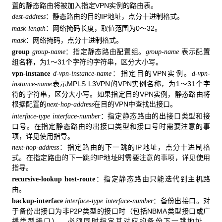
置的静态路由将被加入指定VPN实例的路由表。
：静态路由的目的IP地址，点分十进制格式。
dest-address
：网络掩码长度，取值范围为0～32。
mask-length
：网络掩码，点分十进制格式。
mask
：指定静态路由配置组。
表示配置
group
group-name
group-name
组名称，为1～31个字符的字符串，区分大小写。
：指定目的VPN实例。
vpn-instance
d-vpn-instance-name
d-vpn-
表示MPLS L3VPN的VPN实例名称，为1～31个字
instance-name
符的字符串，区分大小写。如果指定目的VPN实例，静态路由将
根据配置的
在目的VPN中查找出接口。
next-hop-address
：指定静态路由的出接口类型和接
interface-type interface-number
口号。在指定静态路由的出接口类型和接口号时需要注意的事
项，详见使用指导。
：指定路由的下一跳的IP地址，点分十进制格
next-hop-address
式。在指定路由的下一跳的IP地址时需要注意的事项，详见使用
指导。
：指定静态路由只能迭代到主机路
recursive-lookup host-route
由。
：备份出接口。对
backup-interface
interface-type interface-number
于备份出接口为非P2P类型的接口时（包括NBMA类型接口或广
播类型接口），必须同时指定其对应的备份下一跳地址。