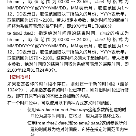
hh:mm，取值范围为00:00～23:59。
的格式为
date1
MM/DD/YYYY或YYYY/MM/DD。MM表示月，取值范围为1～
12；DD表示日，取值范围取决于所输入的月份；YYYY表示年，
取值范围为1970～2100。若未指定本参数，绝对时间段的起始时
间将为系统可表示的最早时间，即1970年1月1日0点0分。
：指定绝对时间段的结束时间。
的格式为
to
time2
date2
time2
hh:mm，取值范围为00:00～24:00。
的格式为
date2
MM/DD/YYYY或YYYY/MM/DD。MM表示月，取值范围为1～
12；DD表示日，取值范围取决于所输入的月份；YYYY表示年，
取值范围为1970～2100。结束时间必须大于起始时间。若未指定
本参数，绝对时间段的结束时间将为系统可表示的最晚时间，即
2100年12月31日24点0分。
【使用指导】
如果指定名称的时间段不存在，则创建一个新的时间段（最多
1024个）；如果指定名称的时间段已存在，则对旧时间段进行修
改，即在其原有内容的基础上叠加新的内容。
在一个时间段中，可以使用以下两种方式定义时间范围：
使用
start-time
to
end-time
days
这组参数所创建的时
·
间段为周期时间段，它将以一周为周期循环生效。
使用
from
time1
date1
和
to
time2
date2
这组参数所创
·
建的时间段为绝对时间段，它将在指定时间范围内生
效。