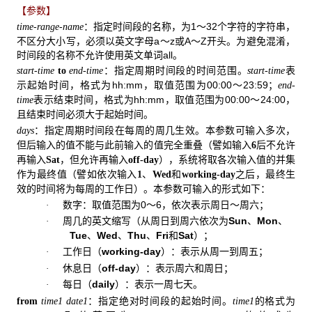
【参数】
：指定时间段的名称，为1～32个字符的字符串，
time-range-name
不区分大小写，必须以英文字母a～z或A～Z开头。为避免混淆，
时间段的名称不允许使用英文单词all。
：指定周期时间段的时间范围。
表
start-time
to
end-time
start-time
示起始时间，格式为hh:mm，取值范围为00:00～23:59；
end-
表示结束时间，格式为hh:mm，取值范围为00:00～24:00，
time
且结束时间必须大于起始时间。
：指定周期时间段在每周的周几生效。本参数可输入多次，
days
但后输入的值不能与此前输入的值完全重叠（譬如输入
后不允许
6
再输入
，但允许再输入
），系统将取各次输入值的并集
Sat
off-day
作为最终值（譬如依次输入
、
和
之后，最终生
1
Wed
working-day
效的时间将为每周的工作日）。本参数可输入的形式如下：
数字：取值范围为0～6，依次表示周日～周六；
·
周几的英文缩写（从周日到周六依次为
Sun
、
Mon
、
·
Tue
、
Wed
、
Thu
、
Fri
和
Sat
）；
工作日（
working-day
）：表示从周一到周五；
·
休息日（
off-day
）：表示周六和周日；
·
每日（
daily
）：表示一周七天。
·
：指定绝对时间段的起始时间。
的格式为
from
time1
date1
time1