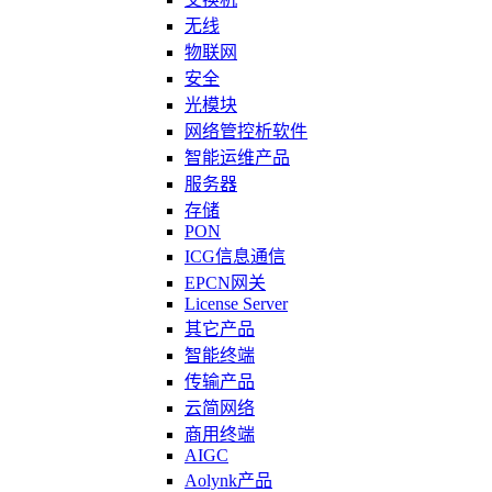
无线
物联网
安全
光模块
网络管控析软件
智能运维产品
服务器
存储
PON
ICG信息通信
EPCN网关
License Server
其它产品
智能终端
传输产品
云简网络
商用终端
AIGC
Aolynk产品