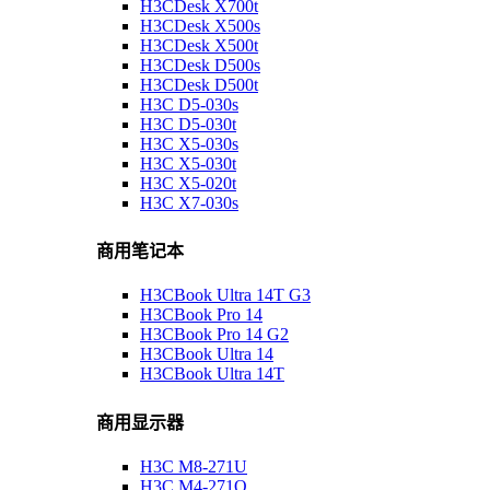
H3CDesk X700t
H3CDesk X500s
H3CDesk X500t
H3CDesk D500s
H3CDesk D500t
H3C D5-030s
H3C D5-030t
H3C X5-030s
H3C X5-030t
H3C X5-020t
H3C X7-030s
商用笔记本
H3CBook Ultra 14T G3
H3CBook Pro 14
H3CBook Pro 14 G2
H3CBook Ultra 14
H3CBook Ultra 14T
商用显示器
H3C M8-271U
H3C M4-271Q